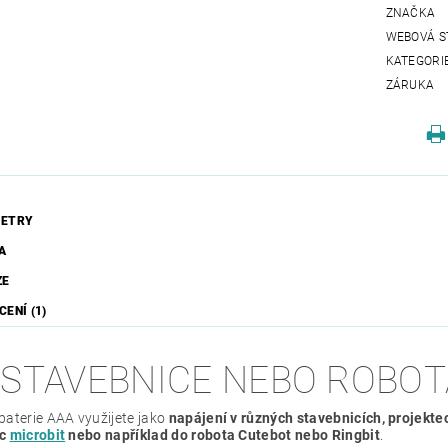
ZNAČKA
WEBOVÁ S
KATEGORI
ZÁRUKA
ETRY
A
ZE
ENÍ (1)
 STAVEBNICE NEBO ROBOT
baterie AAA využijete jako
napájení v různých stavebnicích, projekt
ic
microbit
nebo například do robota Cutebot nebo Ringbit
.