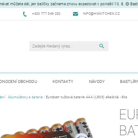
návat můžete dál, jen balíčky začneme znovu expedovat v pondělí 10. 8. 😊 Bas
+420 777 349 252
INFO@HWKITCHEN.CZ
DNOCENÍ OBCHODU
KONTAKTY
NÁVODY
BASTLÍR
lení
Akumulátory a baterie
Eurobatt tužková baterie AAA (LR03) alkalická - 8ks
EU
BA