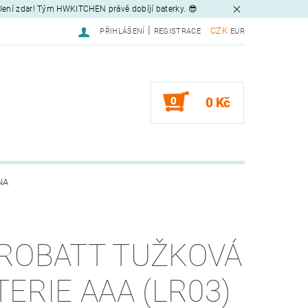
tlení zdar! Tým HWKITCHEN právě dobíjí baterky. 😎
|
CZK
PŘIHLÁŠENÍ
REGISTRACE
EUR
0
0 Kč
NA
ROBATT TUŽKOVÁ
TERIE AAA (LR03)