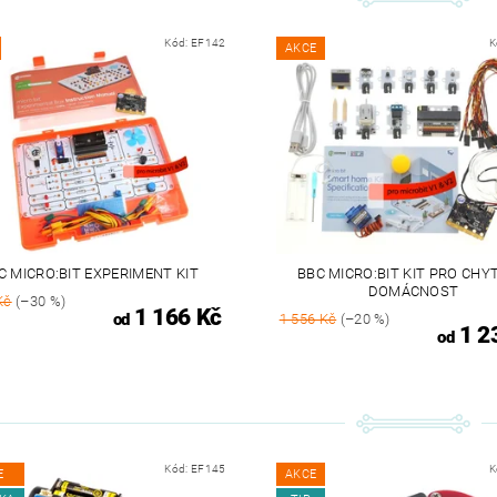
Kód:
EF142
K
AKCE
C MICRO:BIT EXPERIMENT KIT
BBC MICRO:BIT KIT PRO CH
DOMÁCNOST
Kč
(–30 %)
1 166 Kč
od
1 556 Kč
(–20 %)
1 2
od
Kód:
EF145
K
E
AKCE