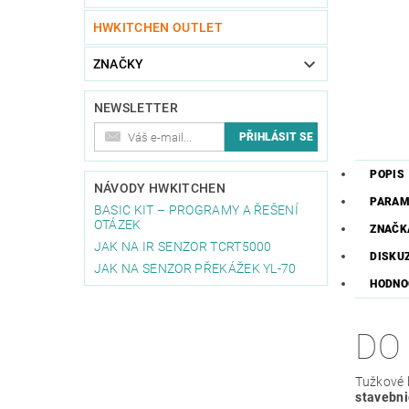
HWKITCHEN OUTLET
ZNAČKY
NEWSLETTER
POPIS
NÁVODY HWKITCHEN
PARAM
BASIC KIT – PROGRAMY A ŘEŠENÍ
OTÁZEK
ZNAČK
JAK NA IR SENZOR TCRT5000
DISKU
JAK NA SENZOR PŘEKÁŽEK YL-70
HODNOC
DO
Tužkové 
stavebn