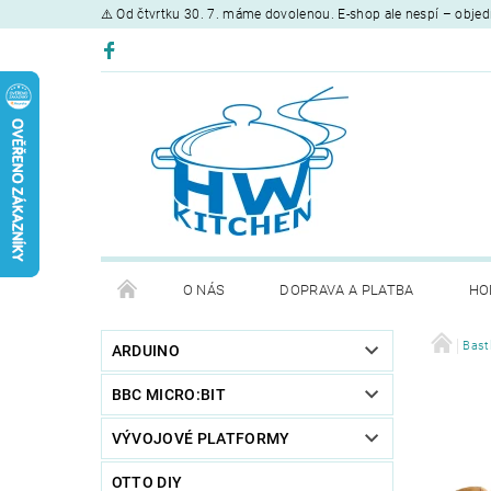
⚠️ Od čtvrtku 30. 7. máme dovolenou. E-shop ale nespí – objed
O NÁS
DOPRAVA A PLATBA
HO
Bast
ARDUINO
BBC MICRO:BIT
VÝVOJOVÉ PLATFORMY
OTTO DIY