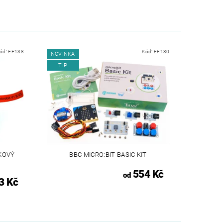
ód:
EF138
Kód:
EF130
NOVINKA
TIP
UKOVÝ
BBC MICRO:BIT BASIC KIT
554 Kč
od
3 Kč