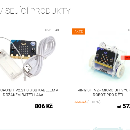
VISEJÍCÍ PRODUKTY
Kód:
EF43
K
AKCE
ICRO:BIT V2.21 S USB KABELEM A
RING:BIT V2 - MICRO:BIT VÝ
DRŽÁKEM BATERIÍ AAA
ROBOT PRO DĚTI
665 Kč
(–13 %)
806 Kč
57
od