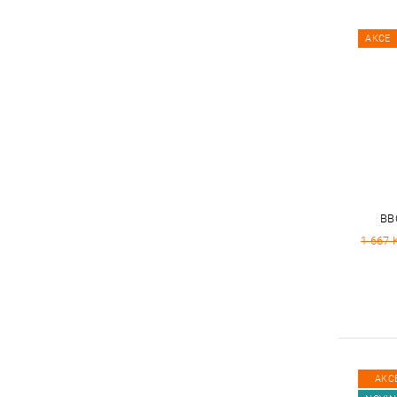
AKCE
BB
1 667 
AKC