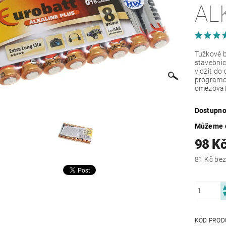
AL
Tužkové b
stavebnic
vložit do 
programo
omezovat
Dostupno
Můžeme d
98 K
81 Kč
KÓD PROD