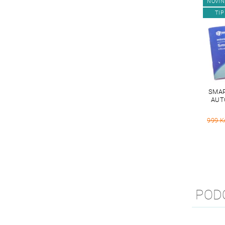
NOVIN
TIP
SMAR
AUT
999 K
POD