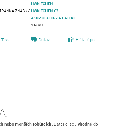
HWKITCHEN
TRÁNKA ZNAČKY
HWKITCHEN.CZ
E
AKUMULÁTORY A BATERIE
2 ROKY
Tisk
Dotaz
Hlídací pes
A!
ech nebo menších robůtcích.
Baterie jsou
vhodné do