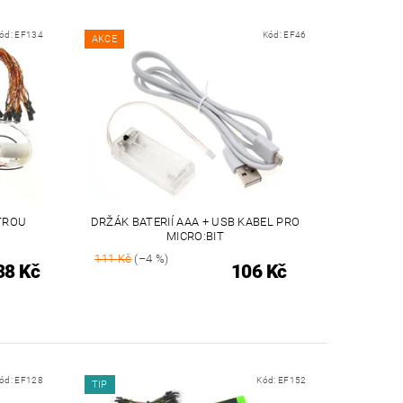
ód:
EF134
Kód:
EF46
AKCE
YTROU
DRŽÁK BATERIÍ AAA + USB KABEL PRO
MICRO:BIT
111 Kč
(–4 %)
38 Kč
106 Kč
ód:
EF128
Kód:
EF152
TIP