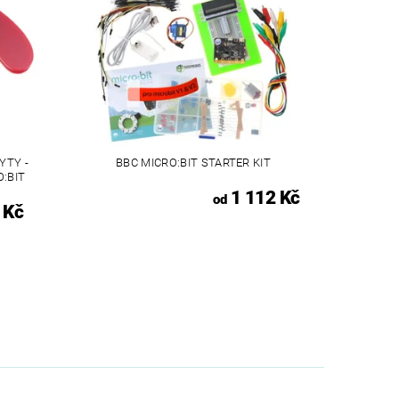
YTY -
BBC MICRO:BIT STARTER KIT
:BIT
1 112 Kč
od
 Kč