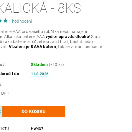
KALICKÁ - 8KS
1 hodnocení
aterie AAA pro vašeho robůtka nebo napájení
e! Alkalická baterie AAA
vydrží opravdu dlouho
! Stačí
držáku baterie a můžete si začít hrát, bastlit nebo
vat.
V balení je 8 AAA baterií
, tak se v hraní nemusíte
!
st
Skladem
(>10 ks)
oručit do
11.8.2026
č
 bez DPH
UKTU
HW437