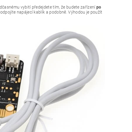
edčasnému vybití předejdete tím, že budete zařízení
po
 odpojíte napájecí kablík a podobně. Výhodou je použít