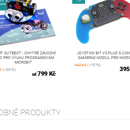
KA
TIP
T CUTEBOT - CHYTRÉ ZÁVODNÍ
JOYSTICK:BIT V2 PLUS S ÚCH
O PRO VÝUKU PROGRAMOVÁNÍ
GAMEPAD MODUL PRO MICRO
MICROBIT
442 Kč
(–10 %)
395
č
(–20 %)
799 Kč
od
OBNÉ PRODUKTY