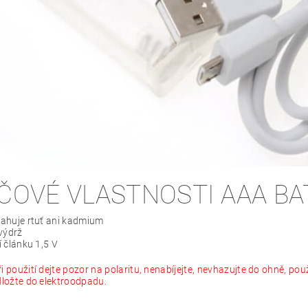
ÍČOVÉ VLASTNOSTI AAA BA
ahuje rtuť ani kadmium
výdrž
 článku 1,5 V
i použití dejte pozor na polaritu, nenabíjejte, nevhazujte do ohně, po
dložte do elektroodpadu.