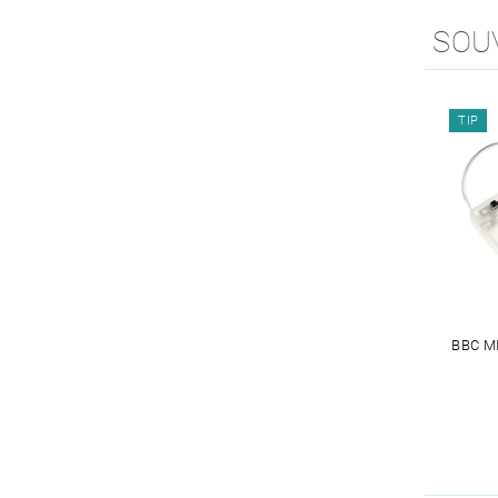
SOU
TIP
BBC M