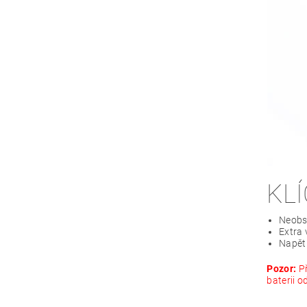
KL
Neobs
Extra 
Napětí
Pozor:
Př
baterii o