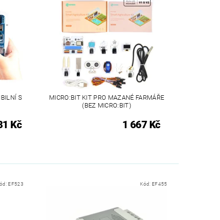
BILNÍ S
MICRO:BIT KIT PRO MAZANÉ FARMÁŘE
(BEZ MICRO:BIT)
31 Kč
1 667 Kč
ód:
EF523
Kód:
EF455