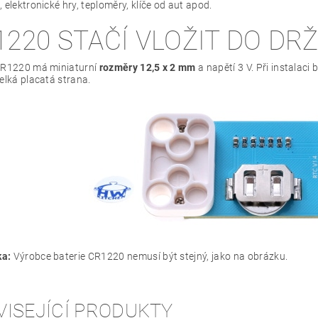
 elektronické hry, teploměry, klíče od aut apod.
1220 STAČÍ VLOŽIT DO DR
CR1220 má miniaturní
rozměry 12,5 x 2 mm
a napětí 3 V. Při instalaci
elká placatá strana.
a:
Výrobce baterie CR1220 nemusí být stejný, jako na obrázku.
VISEJÍCÍ PRODUKTY