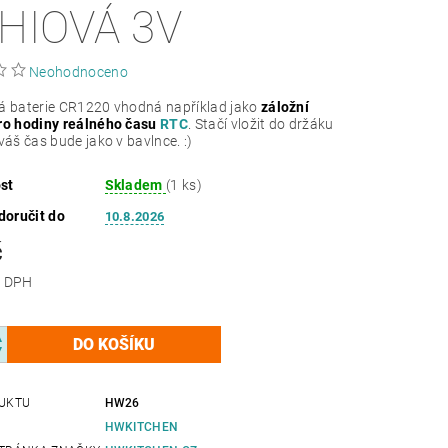
THIOVÁ 3V
Neohodnoceno
á baterie CR1220 vhodná například jako
záložní
pro hodiny reálného času
RTC
. Stačí vložit do držáku
váš čas bude jako v bavlnce. :)
st
Skladem
(1 ks)
oručit do
10.8.2026
č
 bez DPH
UKTU
HW26
HWKITCHEN