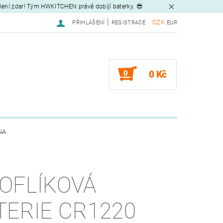
tlení zdar! Tým HWKITCHEN právě dobíjí baterky. 😎
|
CZK
PŘIHLÁŠENÍ
REGISTRACE
EUR
0
0 Kč
NA
OFLÍKOVÁ
TERIE CR1220