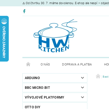
⚠️ Od čtvrtku 30. 7. máme dovolenou. E-shop ale nespí – objed
O NÁS
DOPRAVA A PLATBA
HO
Bast
ARDUINO
BBC MICRO:BIT
VÝVOJOVÉ PLATFORMY
OTTO DIY