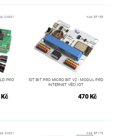
ód:
CN001
Kód:
EF155
ELD PRO
IOT:BIT PRO MICRO:BIT V2 - MODUL PRO
INTERNET VĚCÍ IOT
 Kč
470 Kč
ód:
SX001
Kód:
EF175