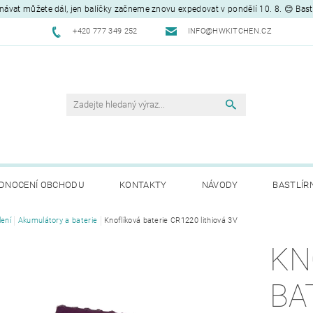
návat můžete dál, jen balíčky začneme znovu expedovat v pondělí 10. 8. 😊 Bas
+420 777 349 252
INFO@HWKITCHEN.CZ
DNOCENÍ OBCHODU
KONTAKTY
NÁVODY
BASTLÍR
lení
Akumulátory a baterie
Knoflíková baterie CR1220 lithiová 3V
KN
BA