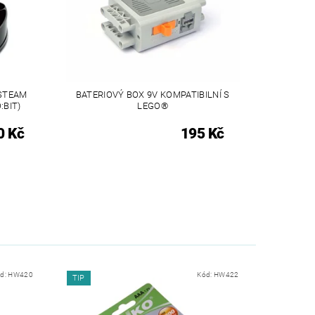
 STEAM
BATERIOVÝ BOX 9V KOMPATIBILNÍ S
:BIT)
LEGO®
0 Kč
195 Kč
d:
HW420
Kód:
HW422
TIP