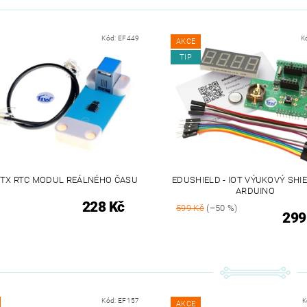
Kód:
EF449
K
AKCE
TIP
TX RTC MODUL REÁLNÉHO ČASU
EDUSHIELD - IOT VÝUKOVÝ SHI
ARDUINO
228 Kč
599 Kč
(–50 %)
299
Kód:
EF157
K
AKCE