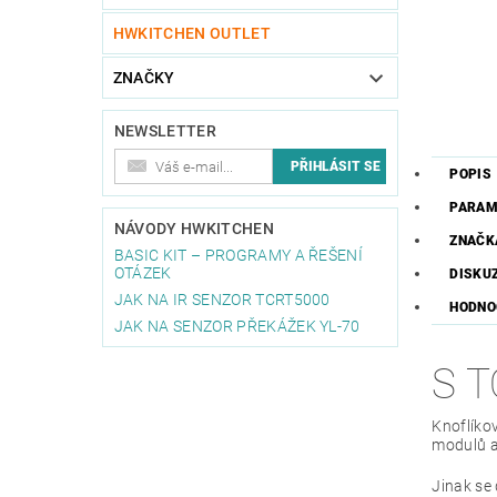
HWKITCHEN OUTLET
ZNAČKY
NEWSLETTER
POPIS
PARAM
NÁVODY HWKITCHEN
ZNAČK
BASIC KIT – PROGRAMY A ŘEŠENÍ
OTÁZEK
DISKU
JAK NA IR SENZOR TCRT5000
HODNO
JAK NA SENZOR PŘEKÁŽEK YL-70
S 
Knoflíko
modulů a
Jinak se 