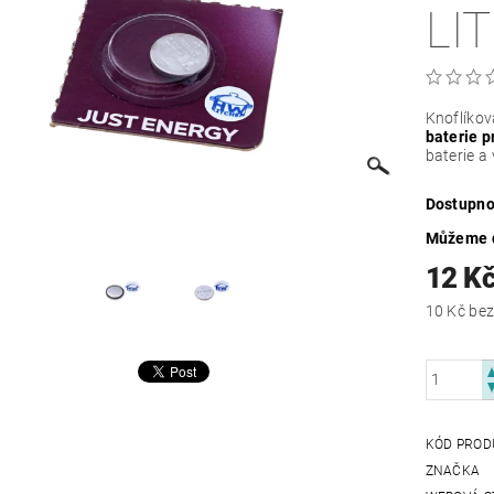
LI
Knoflíkov
baterie 
baterie a 
Dostupno
Můžeme d
12 K
10 Kč
KÓD PROD
ZNAČKA