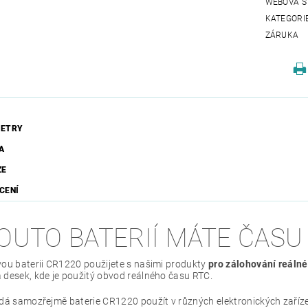
WEBOVÁ S
KATEGORI
ZÁRUKA
ETRY
A
ZE
CENÍ
TOUTO BATERIÍ MÁTE ČASU
vou baterii CR1220 použijete s našimi produkty
pro zálohování reáln
 desek, kde je použitý obvod reálného času RTC.
dá samozřejmě baterie CR1220 použít v různých elektronických zařízení