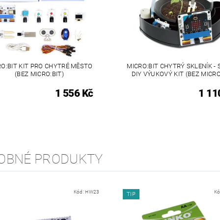
RO:BIT KIT PRO CHYTRÉ MĚSTO
MICRO:BIT CHYTRÝ SKLENÍK -
(BEZ MICRO:BIT)
DIY VÝUKOVÝ KIT (BEZ MICRO
1 556 Kč
1 11
OBNÉ PRODUKTY
Kód:
HW23
Kó
TIP