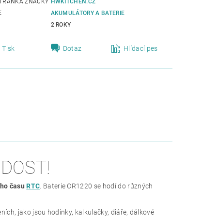
TRÁNKA ZNAČKY
HWKITCHEN.CZ
E
AKUMULÁTORY A BATERIE
2 ROKY
Tisk
Dotaz
Hlídací pes
 DOST!
ého času
RTC
. Baterie CR1220 se hodí do různých
ch, jako jsou hodinky, kalkulačky, diáře, dálkové