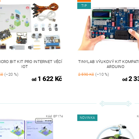
TIP
ICRO:BIT KIT PRO INTERNET VĚCÍ
TINYLAB VÝUKOVÝ KIT KOMPATI
IOT
ARDUINO
Kč
(–20 %)
2 590 Kč
(–10 %)
1 622 Kč
2 3
od
od
Kód:
EF174
K
NOVINKA