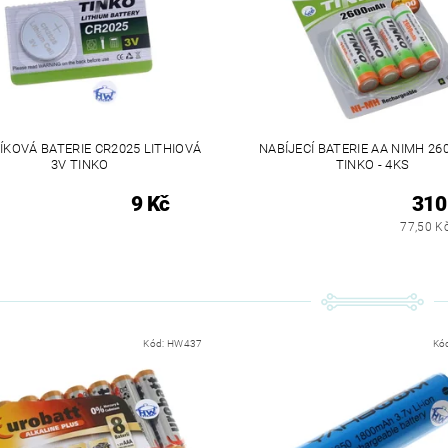
ÍKOVÁ BATERIE CR2025 LITHIOVÁ
NABÍJECÍ BATERIE AA NIMH 2
3V TINKO
TINKO - 4KS
9 Kč
310
77,50 Kč
Kód:
HW437
Kó