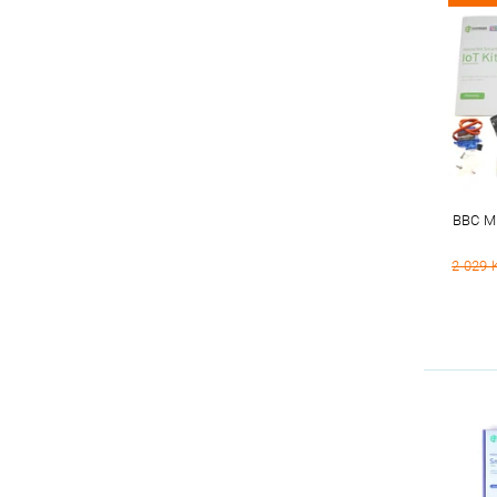
BBC M
2 029 