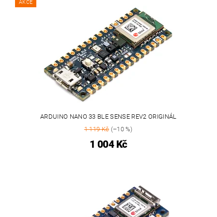
AKCE
ARDUINO NANO 33 BLE SENSE REV2 ORIGINÁL
1 119 Kč
(–10 %)
1 004 Kč