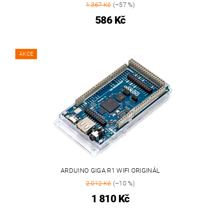
1 367 Kč
(–57 %)
586 Kč
AKCE
ARDUINO GIGA R1 WIFI ORIGINÁL
2 012 Kč
(–10 %)
1 810 Kč