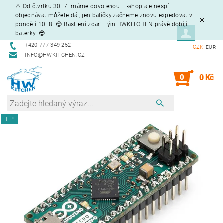
⚠️ Od čtvrtku 30. 7. máme dovolenou. E-shop ale nespí –
objednávat můžete dál, jen balíčky začneme znovu expedovat v
pondělí 10. 8. 😊 Bastlení zdar! Tým HWKITCHEN právě dobíjí
baterky. 😎
+420 777 349 252
CZK
EUR
INFO@HWKITCHEN.CZ
0
0 Kč
TIP