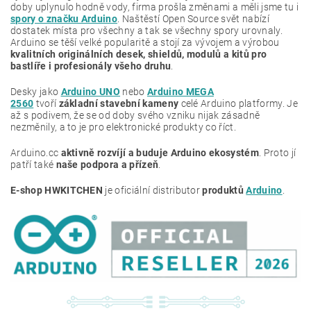
doby uplynulo hodně vody, firma prošla změnami a měli jsme tu i
spory o značku Arduino
. Naštěstí Open Source svět nabízí
dostatek místa pro všechny a tak se všechny spory urovnaly.
Arduino se těší velké popularitě a stojí za vývojem a výrobou
kvalitních originálních desek, shieldů, modulů a kitů pro
bastlíře i profesionály všeho druhu
.
Desky jako
Arduino UNO
nebo
Arduino MEGA
2560
tvoří
základní stavební kameny
celé Arduino platformy. Je
až s podivem, že se od doby svého vzniku nijak zásadně
nezměnily, a to je pro elektronické produkty co říct.
Arduino.cc
aktivně rozvíjí a buduje Arduino ekosystém
. Proto jí
patří také
naše podpora a přízeň
.
E-shop HWKITCHEN
je oficiální distributor
produktů
Arduino
.