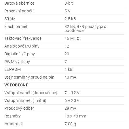
Datová sběrnice
8-bit
Provozní napětí
5 V
SRAM
2,5 kB
Flash paměť
32 kB, 4kB použity pro
bootloader
Taktovací frekvence
16 MHz
Analogové I/O piny
12
Digitální I/O piny
20
PWM výstupy
7
EEPROM
1 kB
Stejnosměrný proud na pin
40 mA
VŠEOBECNÉ
Vstupní napětí (doporučené)
7 ÷ 12 V
Vstupní napětí (limitní)
6 ÷ 20 V
Proudový odběr
29 mA
Rozměry
18 x 48 mm
Hmotnost
7.00 g