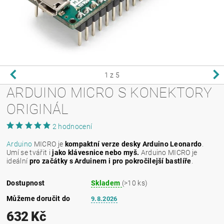
1
z 5
ARDUINO MICRO S KONEKTORY
ORIGINÁL
2 hodnocení
Arduino
MICRO je
kompaktní verze desky Arduino Leonardo
.
Umí se tvářit i
jako klávesnice nebo myš.
Arduino MICRO je
ideální
pro začátky s Arduinem i pro pokročilejší bastlíře
.
Dostupnost
Skladem
(>10 ks)
Můžeme doručit do
9.8.2026
632 Kč