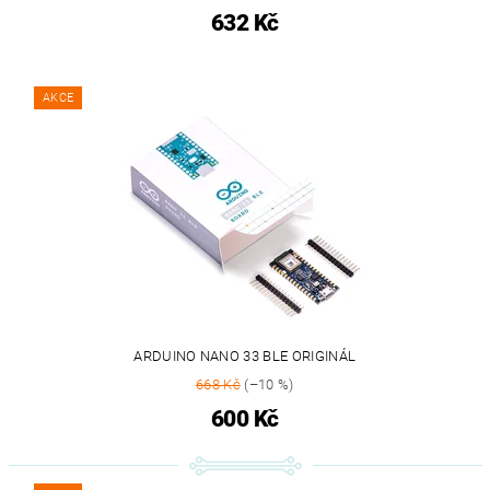
632 Kč
AKCE
ARDUINO NANO 33 BLE ORIGINÁL
668 Kč
(–10 %)
600 Kč