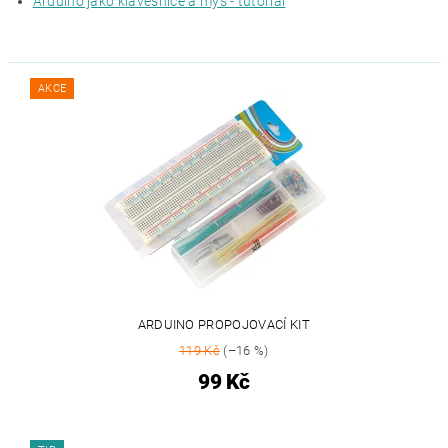
Arduino jako klávesnice a myš - tutoriál
AKCE
ARDUINO PROPOJOVACÍ KIT
119 Kč
(–16 %)
99 Kč