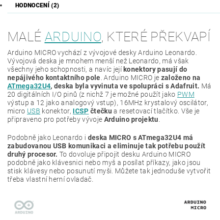
HODNOCENÍ (2)
MALÉ
ARDUINO
, KTERÉ PŘEKVAPÍ
Arduino MICRO vychází z vývojové desky Arduino Leonardo.
Vývojová deska je mnohem menší než Leonardo, má však
všechny jeho schopnosti, a navíc její
konektory pasují do
nepájivého kontaktního pole
. Arduino MICRO je
založeno na
ATmega32U4
, deska byla vyvinuta ve spolupráci s Adafruit.
Má
20 digitálních I/O pinů (z nichž 7 je možné použít jako
PWM
výstup a 12 jako analogový vstup), 16MHz krystalový oscilátor,
micro
USB
konektor,
ICSP
čtečku
a resetovací tlačítko. Vše je
připraveno pro potřeby vývoje
Arduino projektu
.
Podobně jako Leonardo i
deska MICRO s ATmega32U4 má
zabudovanou USB komunikaci a eliminuje tak potřebu použít
druhý procesor.
To dovoluje připojit desku Arduino MICRO
podobně jako klávesnici nebo myš a posílat příkazy, jako jsou
stisk klávesy nebo posunutí myši. Můžete tak jednoduše vytvořit
třeba vlastní herní ovladač.