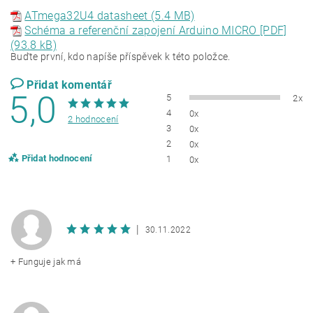
ATmega32U4 datasheet (5.4 MB)
Schéma a referenční zapojení Arduino MICRO [PDF]
(93.8 kB)
Buďte první, kdo napíše příspěvek k této položce.
Přidat komentář
5,0
5
2x
4
0x
2 hodnocení
3
0x
2
0x
Přidat hodnocení
1
0x
|
30.11.2022
+ Funguje jak má