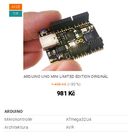
AKCE
TIP
ARDUINO UNO MINI LIMITED EDITION ORIGINÁL
1 406 Kč
(–30 %)
981 Kč
ARDUINO
Mikrokontrolér
ATmega32U4
Architektura
AVR