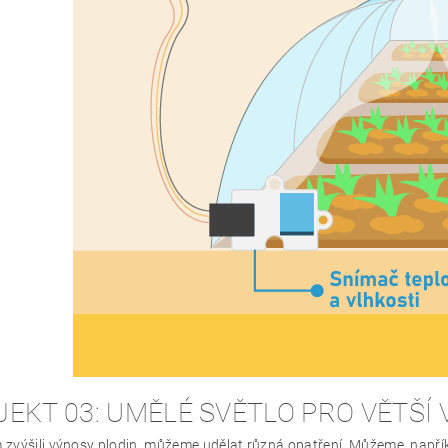
EKT 03: UMĚLÉ SVĚTLO PRO VĚTŠÍ
zvýšili výnosy plodin, můžeme udělat různá opatření. Můžeme, napří