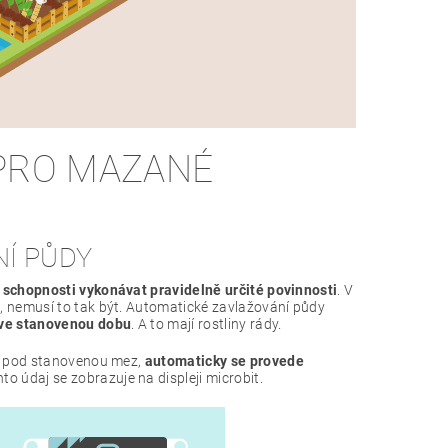
 PRO MAZANÉ
NÍ PŮDY
e
schopnosti vykonávat pravidelně určité povinnosti
. V
, nemusí to tak být. Automatické zavlažování půdy
 ve stanovenou dobu
. A to mají rostliny rády.
st pod stanovenou mez,
automaticky se provede
to údaj se zobrazuje na displeji microbit.