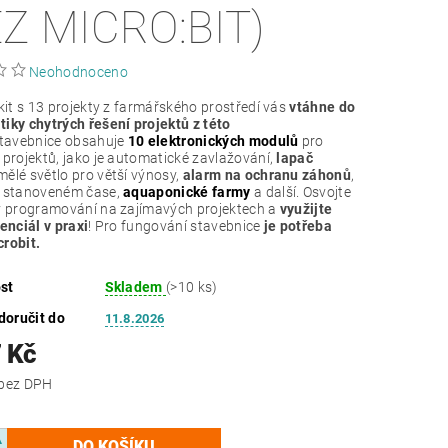
EZ MICRO:BIT)
Neohodnoceno
kit s 13 projekty z farmářského prostředí vás
vtáhne do
iky chytrých řešení projektů z této
tavebnice obsahuje
10 elektronických modulů
pro
 projektů, jako je automatické zavlažování,
lapač
umělé světlo pro větší výnosy,
alarm na ochranu záhonů
,
e stanoveném čase,
aquaponické farmy
a další. Osvojte
y programování na zajímavých projektech a
využijte
tenciál v praxi
! Pro fungování stavebnice
je potřeba
robit.
st
Skladem
(>10 ks)
oručit do
11.8.2026
 Kč
1 378 Kč bez DPH