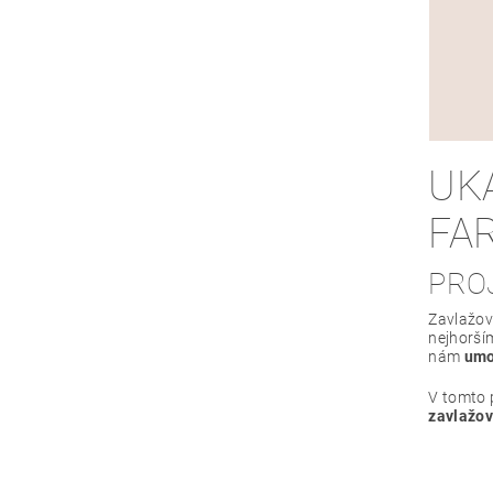
UK
FA
PRO
Zavlažov
nejhorší
nám
umo
V tomto 
zavlažov