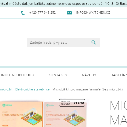
návat můžete dál, jen balíčky začneme znovu expedovat v pondělí 10. 8. 😊 Bas
+420 777 349 252
INFO@HWKITCHEN.CZ
DNOCENÍ OBCHODU
KONTAKTY
NÁVODY
BASTLÍR
micro:bit
Elektronické stavebnice
Micro:bit kit pro mazané farmáře (bez micro:bit)
MI
MA