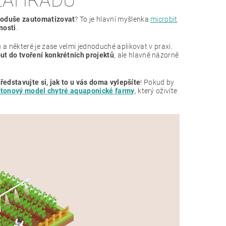
 ZAHRADU
noduše zautomatizovat
? To je hlavní myšlenka
microbit
nosti
.
a některé je zase velmi jednoduché aplikovat v praxi.
ut do tvoření konkrétních projektů
, ale hlavně názorně
ředstavujte si, jak to u vás doma vylepšíte
! Pokud by
rtonový model chytré aquaponické farmy
, který oživíte