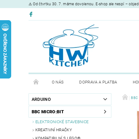
⚠️ Od čtvrtku 30. 7. máme dovolenou. E-shop ale nespí – objed
O NÁS
DOPRAVA A PLATBA
HO
BBC 
ARDUINO
BBC MICRO:BIT
ELEKTRONICKÉ STAVEBNICE
KREATIVNÍ HRAČKY
KOMPATIBILNÍ S LEGO®