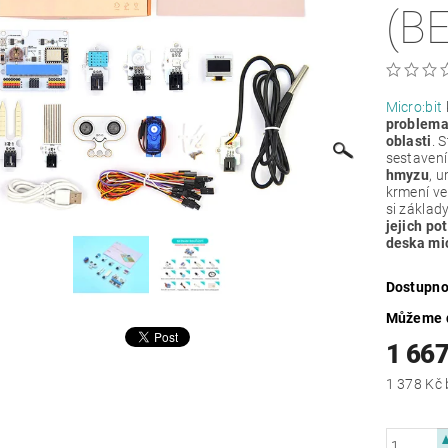
(B
Micro:bit
problemat
oblasti
.
S
sestavení
hmyzu
, 
krmení v
si základ
jejich po
deska mic
Dostupno
Můžeme d
1 667