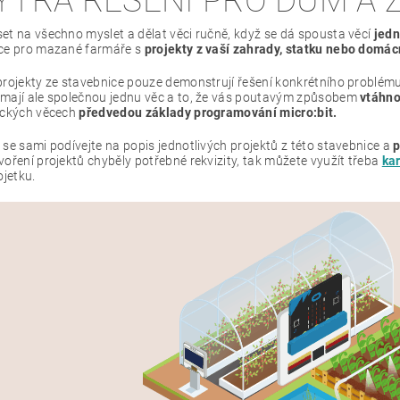
YTRÁ ŘEŠENÍ PRO DŮM A
et na všechno myslet a dělat věci ručně, když se dá spousta věcí
jed
ce pro mazané farmáře s
projekty z vaší zahrady, statku nebo domác
projekty ze stavebnice pouze demonstrují řešení konkrétního problému 
mají ale společnou jednu věc a to, že vás poutavým způsobem
vtáhno
ických věcech
předvedou základy programování micro:bit.
se sami podívejte na popis jednotlivých projektů z této stavebnice a
p
oření projektů chyběly potřebné rekvizity, tak můžete využít třeba
ka
ojetku.