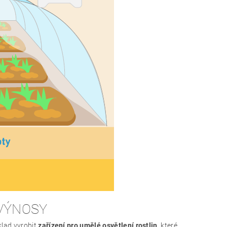
 VÝNOSY
klad vyrobit
zařízení pro umělé osvětlení rostlin
, které