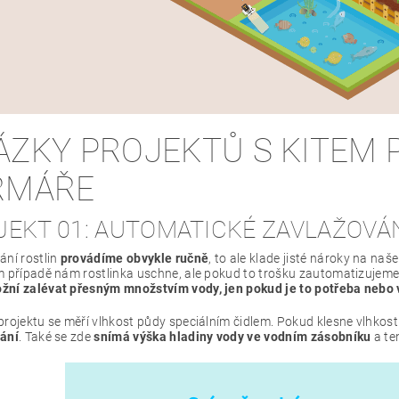
ÁZKY PROJEKTŮ S KITEM
RMÁŘE
JEKT 01: AUTOMATICKÉ ZAVLAŽOVÁ
ání rostlin
provádíme obvykle ručně
, to ale klade jisté nároky na naš
m případě nám rostlinka uschne, ale pokud to trošku zautomatizujeme
žní zalévat přesným množstvím vody, jen pokud je to potřeba nebo
projektu se měří vlhkost půdy speciálním čidlem. Pokud klesne vlhko
ání
. Také se zde
snímá výška hladiny vody ve vodním zásobníku
a ten