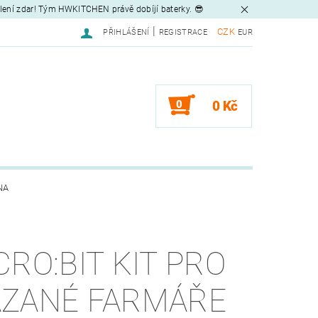
tlení zdar! Tým HWKITCHEN právě dobíjí baterky. 😎
|
CZK
PŘIHLÁŠENÍ
REGISTRACE
EUR
0
0 Kč
NA
CRO:BIT KIT PRO
ZANÉ FARMÁŘE