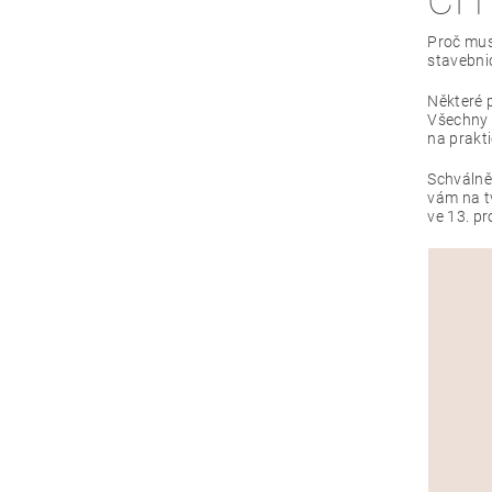
CH
Proč mus
stavebni
Některé 
Všechny 
na prakt
Schválně 
vám na tv
ve 13. pr