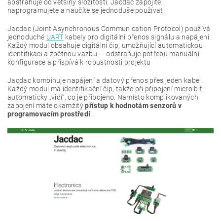
abstrahuje od většiny složitostí. Jacdac zapojíte,
naprogramujete a naučíte se jednoduše používat.
Jacdac (Joint Asynchronous Communication Protocol) používá
jednoduché
UART
kabely pro digitální přenos signálu a napájení.
Každý modul obsahuje digitální čip, umožňující automatickou
identifikaci a zpětnou vazbu – odstraňuje potřebu manuální
konfigurace a přispívá k robustnosti projektu
Jacdac kombinuje napájení a datový přenos přes jeden kabel.
Každý modul má identifikační čip, takže při připojení micro:bit
automaticky „vidí“, co je připojeno. Namísto komplikovaných
zapojení máte okamžitý
přístup k hodnotám senzorů v
programovacím prostředí
.