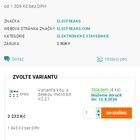
od 1 309 Kč bez DPH
ZNAČKA
ELECFREAKS
WEBOVÁ STRÁNKA ZNAČKY
ELECFREAKS.COM
KATEGORIE
ELEKTRONICKÉ STAVEBNICE
ZÁRUKA
2 ROKY
Dotaz
Hlídací pes
ZVOLTE VARIANTU
Skladem
(4 ks)
Varianta kitu: s
deskou micro:bit
EF558
Můžeme doručit
V2.21
do:
12.8.2026
2 232 Kč
1 845 Kč bez DPH