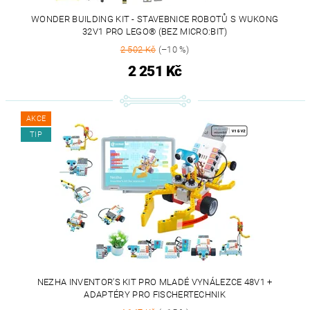
WONDER BUILDING KIT - STAVEBNICE ROBOTŮ S WUKONG
32V1 PRO LEGO® (BEZ MICRO:BIT)
2 502 Kč
(–10 %)
2 251 Kč
AKCE
TIP
NEZHA INVENTOR'S KIT PRO MLADÉ VYNÁLEZCE 48V1 +
ADAPTÉRY PRO FISCHERTECHNIK