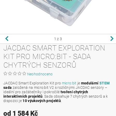
1
z 3
JACDAC SMART EXPLORATION
KIT PRO MICRO:BIT - SADA
CHYTRÝCH SENZORŮ
Neohodnoceno
JACDAC Smart Exploration Kit pro
micro:bit
je
modulární
STEM
sada
založená na micro:bit V2 s rozličnými JACDAC senzory –
ideální pro začátečníky i pokročilé
tvoření chytrých
interaktivních projektů
. Sada obsahuje 7 chytrých senzorů a k
dispozici je
10 výukových projektů
.
od 1 584 Kč