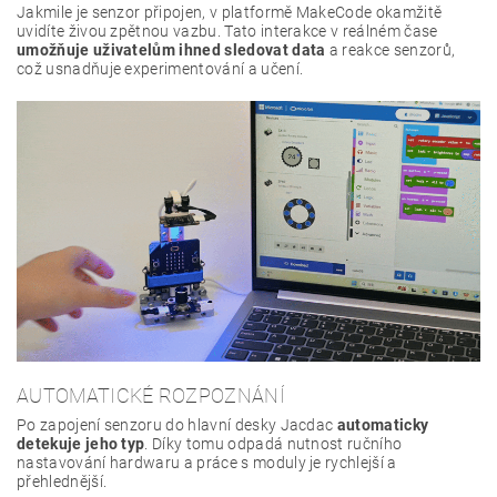
Jakmile je senzor připojen, v platformě MakeCode okamžitě
uvidíte živou zpětnou vazbu. Tato interakce v reálném čase
umožňuje uživatelům ihned sledovat data
a reakce senzorů,
což usnadňuje experimentování a učení.
AUTOMATICKÉ ROZPOZNÁNÍ
Po zapojení senzoru do hlavní desky Jacdac
automaticky
detekuje jeho typ
. Díky tomu odpadá nutnost ručního
nastavování hardwaru a práce s moduly je rychlejší a
přehlednější.