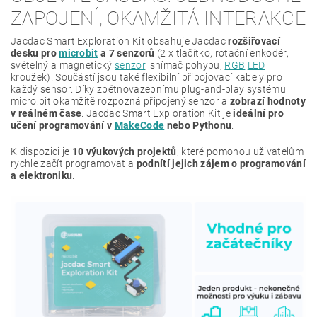
ZAPOJENÍ, OKAMŽITÁ INTERAKCE
Jacdac Smart Exploration Kit obsahuje Jacdac
rozšiřovací
desku pro
microbit
a 7 senzorů
(2 x tlačítko, rotační enkodér,
světelný a magnetický
senzor
, snímač pohybu,
RGB
LED
kroužek). Součástí jsou také flexibilní připojovací kabely pro
každý sensor. Díky zpětnovazebnímu plug‑and‑play systému
micro:bit okamžitě rozpozná připojený senzor a
zobrazí hodnoty
v reálném čase
. Jacdac Smart Exploration Kit je
ideální pro
učení programování v
MakeCode
nebo Pythonu
.
K dispozici je
10 výukových projektů
, které pomohou uživatelům
rychle začít programovat a
podnítí jejich zájem o programování
a elektroniku
.