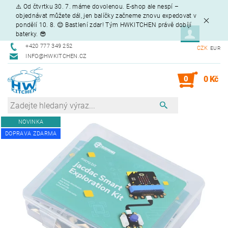
⚠️ Od čtvrtku 30. 7. máme dovolenou. E-shop ale nespí –
objednávat můžete dál, jen balíčky začneme znovu expedovat v
pondělí 10. 8. 😊 Bastlení zdar! Tým HWKITCHEN právě dobíjí
baterky. 😎
+420 777 349 252
CZK
EUR
INFO@HWKITCHEN.CZ
0
0 Kč
NOVINKA
DOPRAVA ZDARMA