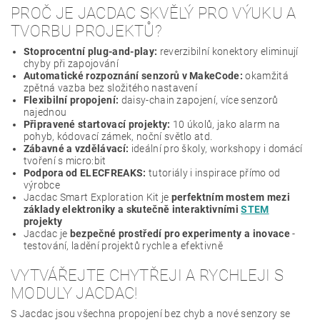
PROČ JE JACDAC SKVĚLÝ PRO VÝUKU A
TVORBU PROJEKTŮ?
Stoprocentní plug-and-play:
reverzibilní konektory eliminují
chyby při zapojování
Automatické rozpoznání senzorů v MakeCode:
okamžitá
zpětná vazba bez složitého nastavení
Flexibilní propojení:
daisy-chain zapojení, více senzorů
najednou
Připravené startovací projekty:
10 úkolů, jako alarm na
pohyb, kódovací zámek, noční světlo atd.
Zábavné a vzdělávací:
ideální pro školy, workshopy i domácí
tvoření s micro:bit
Podpora od ELECFREAKS:
tutoriály i inspirace přímo od
výrobce
Jacdac Smart Exploration Kit je
perfektním mostem mezi
základy elektroniky a skutečně interaktivními
STEM
projekty
Jacdac je
bezpečné prostředí pro experimenty a inovace
-
testování, ladění projektů rychle a efektivně
VYTVÁŘEJTE CHYTŘEJI A RYCHLEJI S
MODULY JACDAC!
S Jacdac jsou všechna propojení bez chyb a nové senzory se