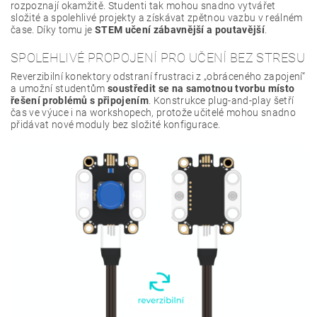
rozpoznají okamžitě. Studenti tak mohou snadno vytvářet
složité a spolehlivé projekty a získávat zpětnou vazbu v reálném
čase. Díky tomu je
STEM učení zábavnější a poutavější
.
SPOLEHLIVÉ PROPOJENÍ PRO UČENÍ BEZ STRESU
Reverzibilní konektory odstraní frustraci z „obráceného zapojení“
a umožní studentům
soustředit se na samotnou tvorbu místo
řešení problémů s připojením
. Konstrukce plug-and-play šetří
čas ve výuce i na workshopech, protože učitelé mohou snadno
přidávat nové moduly bez složité konfigurace.