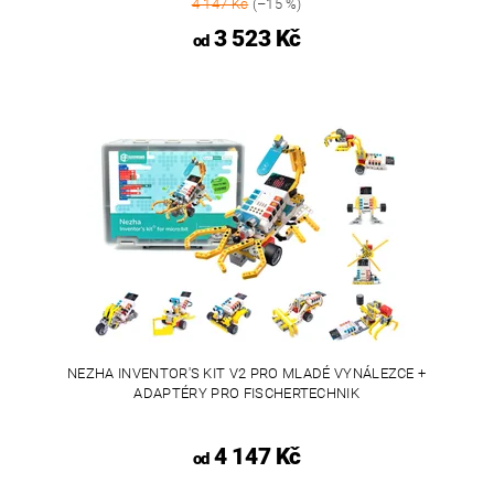
4 147 Kč
(–15 %)
3 523 Kč
od
NEZHA INVENTOR'S KIT V2 PRO MLADÉ VYNÁLEZCE +
ADAPTÉRY PRO FISCHERTECHNIK
4 147 Kč
od