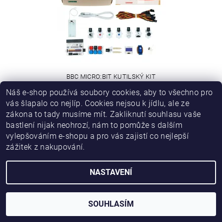
BBC MICRO:BIT KUTILSKÝ KIT
Náš e-shop používá soubory cookies, aby to všechno pro
vás šlapalo co nejlíp. Cookies nejsou k jídlu, ale ze
1 444 Kč
od
zákona to tady musíme mít. Zakliknutí souhlasu vaše
bastlení nijak neohrozí, nám to pomůže s dalším
vylepšováním e-shopu a pro vás zajistí co nejlepší
AKCE
zážitek z nakupování.
TIP
NASTAVENÍ
SOUHLASÍM