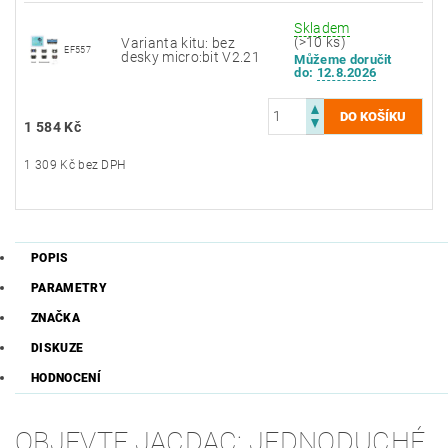
Skladem
(>10 ks)
Varianta kitu: bez
EF557
desky micro:bit V2.21
Můžeme doručit
do:
12.8.2026
1 584 Kč
1 309 Kč bez DPH
POPIS
PARAMETRY
ZNAČKA
DISKUZE
HODNOCENÍ
OBJEVTE JACDAC: JEDNODUCHÉ