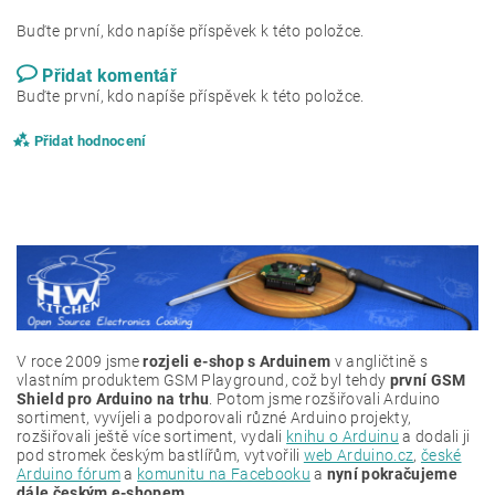
Buďte první, kdo napíše příspěvek k této položce.
Přidat komentář
Buďte první, kdo napíše příspěvek k této položce.
Přidat hodnocení
V roce 2009 jsme
rozjeli e-shop s Arduinem
v angličtině s
vlastním produktem GSM Playground, což byl tehdy
první GSM
Shield pro Arduino na trhu
. Potom jsme rozšiřovali Arduino
sortiment, vyvíjeli a podporovali různé Arduino projekty,
rozšiřovali ještě více sortiment, vydali
knihu o Arduinu
a dodali ji
pod stromek českým bastlířům, vytvořili
web Arduino.cz
,
české
Arduino fórum
a
komunitu na Facebooku
a
nyní pokračujeme
dále českým e-shopem...