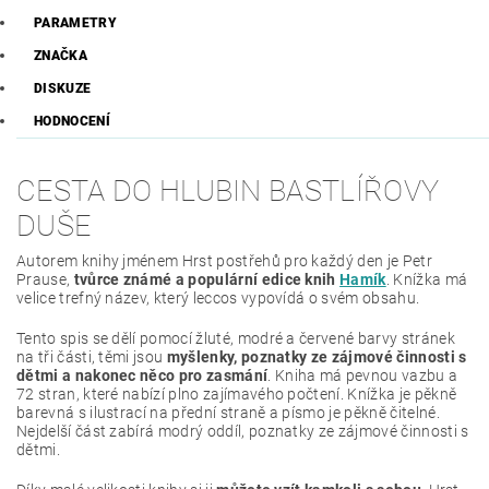
PARAMETRY
ZNAČKA
DISKUZE
HODNOCENÍ
CESTA DO HLUBIN BASTLÍŘOVY
DUŠE
Autorem knihy jménem Hrst postřehů pro každý den je Petr
Prause,
tvůrce známé a populární edice knih
Hamík
. Knížka má
velice trefný název, který leccos vypovídá o svém obsahu.
Tento spis se dělí pomocí žluté, modré a červené barvy stránek
na tři části, těmi jsou
myšlenky, poznatky ze zájmové činnosti s
dětmi a nakonec něco pro zasmání
. Kniha má pevnou vazbu a
72 stran, které nabízí plno zajímavého počtení. Knížka je pěkně
barevná s ilustrací na přední straně a písmo je pěkně čitelné.
Nejdelší část zabírá modrý oddíl, poznatky ze zájmové činnosti s
dětmi.