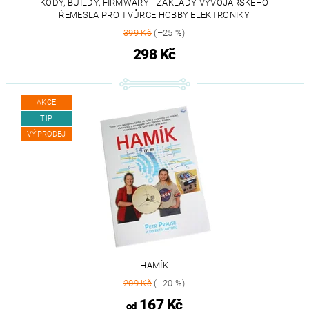
KÓDY, BUILDY, FIRMWARY - ZÁKLADY VÝVOJÁŘSKÉHO
ŘEMESLA PRO TVŮRCE HOBBY ELEKTRONIKY
399 Kč
(–25 %)
298 Kč
AKCE
TIP
VÝPRODEJ
HAMÍK
209 Kč
(–20 %)
167 Kč
od