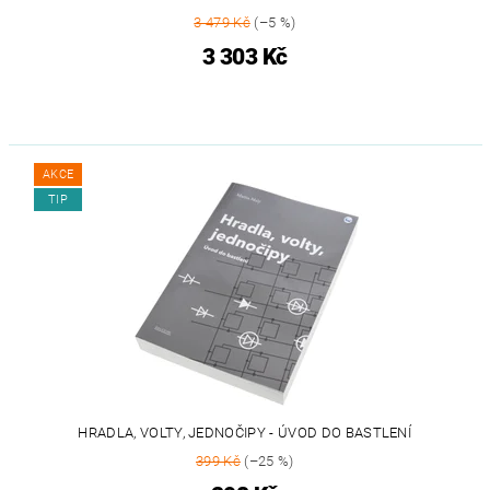
3 479 Kč
(–5 %)
3 303 Kč
AKCE
TIP
HRADLA, VOLTY, JEDNOČIPY - ÚVOD DO BASTLENÍ
399 Kč
(–25 %)