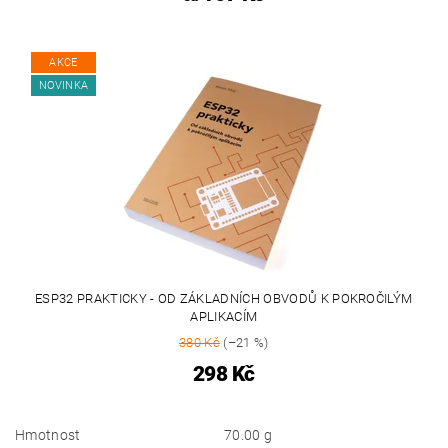
AKCE
NOVINKA
ESP32 PRAKTICKY - OD ZÁKLADNÍCH OBVODŮ K POKROČILÝM
APLIKACÍM
380 Kč
(–21 %)
298 Kč
Hmotnost
70.00 g