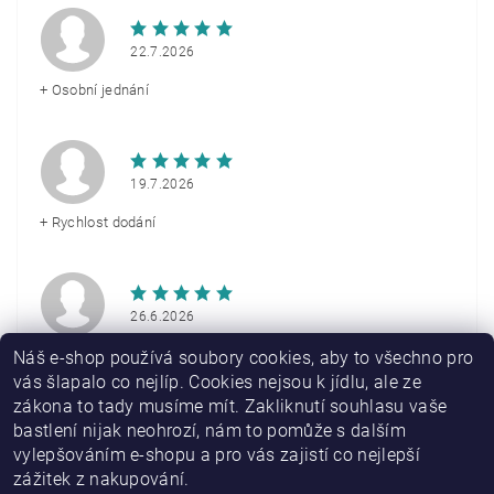
22.7.2026
+ Osobní jednání
19.7.2026
+ Rychlost dodání
26.6.2026
+ Rychlé doručení
Náš e-shop používá soubory cookies, aby to všechno pro
vás šlapalo co nejlíp. Cookies nejsou k jídlu, ale ze
zákona to tady musíme mít. Zakliknutí souhlasu vaše
Zobrazit další hodnocení
bastlení nijak neohrozí, nám to pomůže s dalším
vylepšováním e-shopu a pro vás zajistí co nejlepší
zážitek z nakupování.