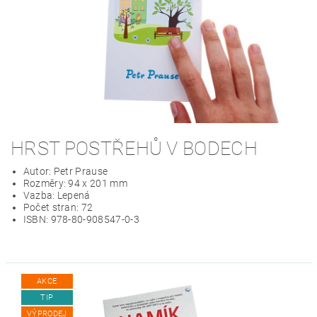
HRST POSTŘEHŮ V BODECH
Autor: Petr Prause
Rozměry: 94 x 201 mm
Vazba: Lepená
Počet stran: 72
ISBN: 978-80-908547-0-3
AKCE
TIP
VÝPRODEJ