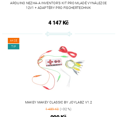
ARDUINO NEZHA-A INVENTOR'S KIT PRO MLADÉ VYNÁLEZCE
12V1 + ADAPTÉRY PRO FISCHERTECHNIK
4 147 Kč
AKCE
TIP
MAKEY MAKEY CLASSIC BY JOYLABZ V1.2
1 489 Kč
(–32 %)