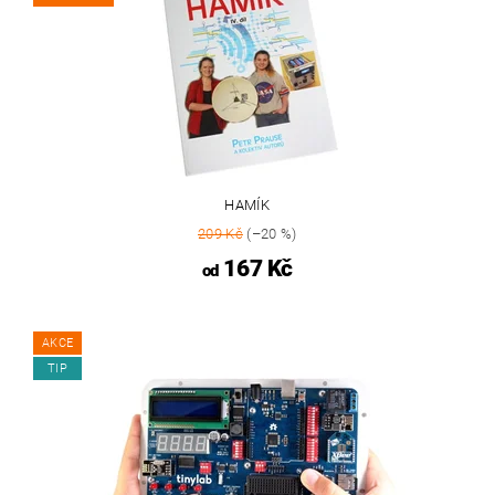
HAMÍK
209 Kč
(–20 %)
167 Kč
od
AKCE
TIP