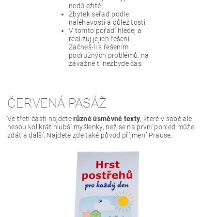
nedůležité.
Zbytek seřaď podle
naléhavosti a důležitosti.
V tomto pořadí hledej a
realizuj jejich řešení.
Začneš-li s řešením
podružných problémů, na
závažné ti nezbyde čas.
ČERVENÁ PASÁŽ
Ve třetí části najdete
různé úsměvné texty
, které v sobě ale
nesou kolikrát hlubší myšlenky, než se na první pohled může
zdát a další. Najdete zde také původ příjmení Prause.