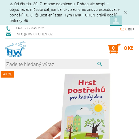
⚠️ Od čtvrtku 30. 7. máme dovolenou. E-shop ale nespí –
objednávat můžete dál, jen balíčky začneme znovu expedovat v
pondělí 10. 8. 😊 Bastlení zdar! Tým HWKITCHEN právě dobíjí
baterky. 😎
+420 777 349 252
CZK
EUR
INFO@HWKITCHEN.CZ
0
0 Kč
AKCE