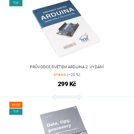
TIP
PRŮVODCE SVĚTEM ARDUINA 2. VYDÁNÍ
374 Kč
(–20 %)
299 Kč
AKCE
TIP