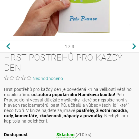
1
z 3
HRST POSTŘEHŮ PRO KAŽDÝ
DEN
Neohodnoceno
Hrst postřehů pro každý den je povedená kniha velikosti většího
mobilu přímo
od autora populárního Hamíkova koutku!
Petr
Prause do ní vepsal důležité myšlenky, které se nejspíše honí v
hlavách radioamatérů, bastlířů, učitelů a vůbec všech lidí, kteří
něco tvoří. V knize najdete zajímavé
postřehy, životní moudra,
rady, komentáře, zkušenosti, nápady a poznatky
. Nechybí ani
kapitola na odlehčení.
Dostupnost
Skladem
(>10 ks)