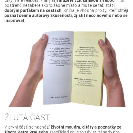
Díky malé velikosti knihy si ji
můžete vzít kamkoli s sebou
. Hrst
postřehů nezabere skoro žádné místo a může se tak stát i
dobrým parťákem na cestách
. Kniha je vhodná pro ty, kteří chtějí
poznat cenné autorovy zkušenosti, zjistit něco nového nebo se
inspirovat
.
ŽLUTÁ ČÁST
V první části se nachází
životní moudra, citáty a poznatky ze
života Petra Prauseho
. Například co je to závist, zásady pro