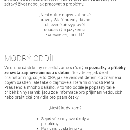
zdravý život nebo jak pracovat s problémy.
„Není nutno objevovat nové
pravdy. Stačí pravdy dávno
objevené převyprávět
současným jazykem a
konečně se jimi řídit."
MODRÝ ODDÍL
Ve druhé části knihy se setkáváme s různými
poznatky a příběhy
ze světa zájmové činnosti s dětmi
. Dozvíte se, jak dělat
brainstorming, co je to QRP, jak se věnovat dětem, co znamená
pojem bastlení, ale také o zájmové a literární činnosti Petra
Prauseho a mnoho dalšího. V tomto oddíle je popsaný také
příběh knihy Hamík, jsou zde informace pro přijímání vedoucích
nebo praktická pravidla pro psaní česky.
„Nevíš kudy kam?
Sepiš všechny své úkoly a
problémy
Polovinu vyškrtej jako