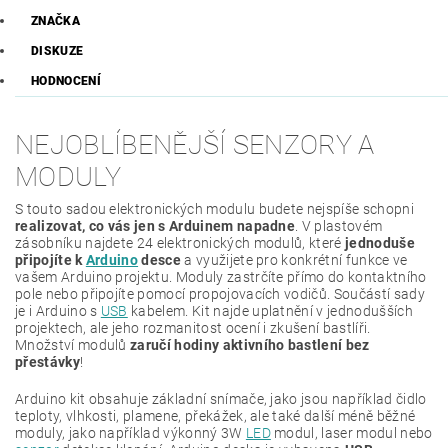
ZNAČKA
DISKUZE
HODNOCENÍ
NEJOBLÍBENĚJŠÍ SENZORY A
MODULY
S touto sadou elektronických modulu budete nejspíše schopni
realizovat, co vás jen s Arduinem napadne
. V plastovém
zásobníku najdete 24 elektronických modulů, které
jednoduše
připojíte k
Arduino
desce
a využijete pro konkrétní funkce ve
vašem Arduino projektu. Moduly zastrčíte přímo do kontaktního
pole nebo připojíte pomocí propojovacích vodičů. Součástí sady
je i Arduino s
USB
kabelem. Kit najde uplatnění v jednodušších
projektech, ale jeho rozmanitost ocení i zkušení bastlíři.
Množství modulů
zaručí hodiny aktivního bastlení bez
přestávky
!
Arduino kit obsahuje základní snímače, jako jsou například čidlo
teploty, vlhkosti, plamene, překážek, ale také další méně běžné
moduly, jako například výkonný 3W
LED
modul, laser modul nebo