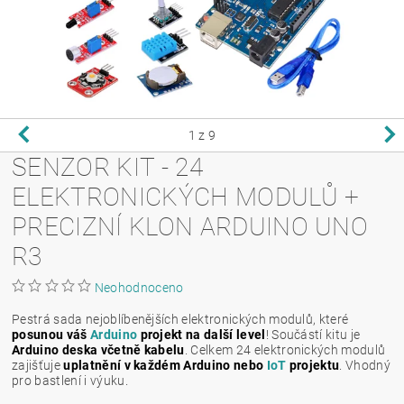
1
z 9
SENZOR KIT - 24
ELEKTRONICKÝCH MODULŮ +
PRECIZNÍ KLON ARDUINO UNO
R3
Neohodnoceno
Pestrá sada nejoblíbenějších elektronických modulů, které
posunou váš
Arduino
projekt na další level
! Součástí kitu je
Arduino deska včetně kabelu
. Celkem 24 elektronických modulů
zajišťuje
uplatnění v každém Arduino nebo
IoT
projektu
. Vhodný
pro bastlení i výuku.