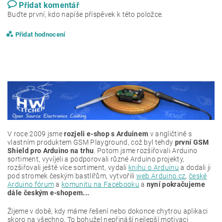
Přidat komentář
Buďte první, kdo napíše příspěvek k této položce.
Přidat hodnocení
V roce 2009 jsme
rozjeli e-shop s Arduinem
v angličtině s
vlastním produktem GSM Playground, což byl tehdy
první GSM
Shield pro Arduino na trhu
. Potom jsme rozšiřovali Arduino
sortiment, vyvíjeli a podporovali různé Arduino projekty,
rozšiřovali ještě více sortiment, vydali
knihu o Arduinu
a dodali ji
pod stromek českým bastlířům, vytvořili
web Arduino.cz
,
české
Arduino fórum
a
komunitu na Facebooku
a
nyní pokračujeme
dále českým e-shopem...
Žijeme v době, kdy máme řešení nebo dokonce chytrou aplikaci
skoro na všechno. To bohužel nepřináší nejlepší motivaci