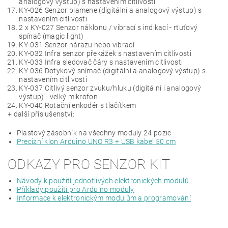
analogový výstup) s nastavením citlivosti
KY-026 Senzor plamene (digitální a analogový výstup) s
nastavením citlivosti
2 x KY-027 Senzor náklonu / vibrací s indikací - rtuťový
spínač (magic light)
KY-031 Senzor nárazu nebo vibrací
KY-032 Infra senzor překážek s nastavením citlivosti
KY-033 Infra sledovač čáry s nastavením citlivosti
KY-036 Dotykový snímač (digitální a analogový výstup) s
nastavením citlivosti
KY-037 Citlivý senzor zvuku/hluku (digitální i analogový
výstup) - velký mikrofon
KY-040 Rotační enkodér s tlačítkem
+ další příslušenství:
Plastový zásobník na všechny moduly 24 pozic
Precizní klon Arduino UNO R3 + USB kabel 50 cm
ODKAZY PRO SENZOR KIT
Návody k použití jednotlivých elektronických modulů
Příklady použití pro Arduino moduly
Informace k elektronickým modulům a programování