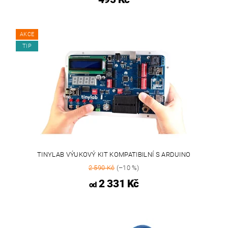
AKCE
TIP
TINYLAB VÝUKOVÝ KIT KOMPATIBILNÍ S ARDUINO
2 590 Kč
(–10 %)
2 331 Kč
od