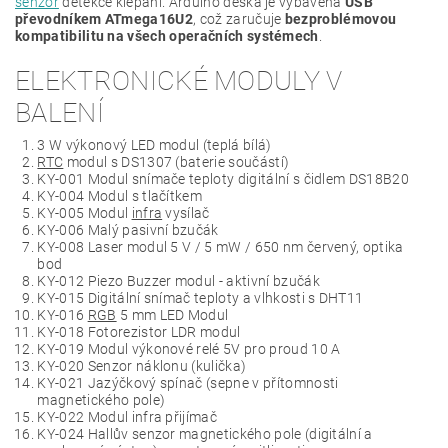
senzor
detekce klepání. Arduino deska je vybavena
USB
převodníkem ATmega16U2
, což zaručuje
bezproblémovou
kompatibilitu na všech operačních systémech
.
ELEKTRONICKÉ MODULY V
BALENÍ
3 W výkonový LED modul (teplá bílá)
RTC
modul s DS1307 (baterie součástí)
KY-001 Modul snímače teploty digitální s čidlem DS18B20
KY-004 Modul s tlačítkem
KY-005 Modul
infra
vysílač
KY-006 Malý pasivní bzučák
KY-008 Laser modul 5 V / 5 mW / 650 nm červený, optika
bod
KY-012 Piezo Buzzer modul - aktivní bzučák
KY-015 Digitální snímač teploty a vlhkosti s DHT11
KY-016
RGB
5 mm LED Modul
KY-018 Fotorezistor LDR modul
KY-019 Modul výkonové relé 5V pro proud 10 A
KY-020 Senzor náklonu (kulička)
KY-021 Jazýčkový spínač (sepne v přítomnosti
magnetického pole)
KY-022 Modul infra přijímač
KY-024 Hallův senzor magnetického pole (digitální a