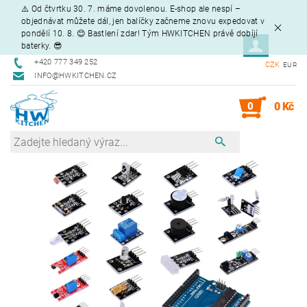
⚠️ Od čtvrtku 30. 7. máme dovolenou. E-shop ale nespí –
objednávat můžete dál, jen balíčky začneme znovu expedovat v
pondělí 10. 8. 😊 Bastlení zdar! Tým HWKITCHEN právě dobíjí
baterky. 😎
+420 777 349 252
CZK
EUR
INFO@HWKITCHEN.CZ
0
0 Kč