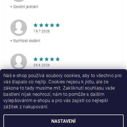
+ Osobní jednání
19.7.2026
+ Rychlost dodání
26.6.2026
+ Rychlé doručení
Náš e-shop používá soubory cookies, aby to všechno pro
vás šlapalo co nejlíp. Cookies nejsou k jídlu, ale ze
zákona to tady musíme mít. Zakliknutí souhlasu vaše
Zobrazit další hodnocení
bastlení nijak neohrozí, nám to pomůže s dalším
vylepšováním e-shopu a pro vás zajistí co nejlepší
zážitek z nakupování.
NASTAVENÍ