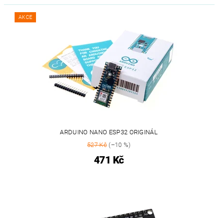
AKCE
ARDUINO NANO ESP32 ORIGINÁL
527 Kč
(–10 %)
471 Kč