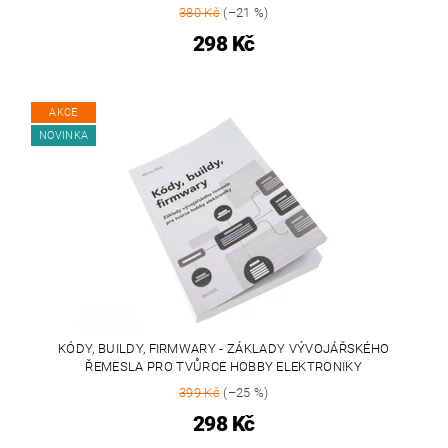
380 Kč
(–21 %)
298 Kč
AKCE
NOVINKA
KÓDY, BUILDY, FIRMWARY - ZÁKLADY VÝVOJÁŘSKÉHO
ŘEMESLA PRO TVŮRCE HOBBY ELEKTRONIKY
399 Kč
(–25 %)
298 Kč