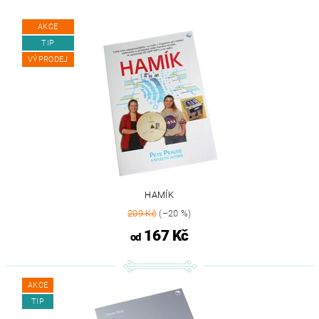
AKCE
TIP
VÝPRODEJ
HAMÍK
209 Kč
(–20 %)
167 Kč
od
AKCE
TIP