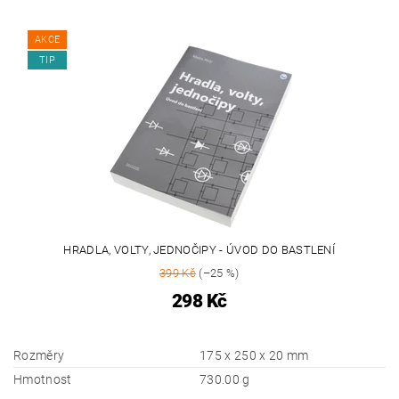
AKCE
TIP
HRADLA, VOLTY, JEDNOČIPY - ÚVOD DO BASTLENÍ
399 Kč
(–25 %)
298 Kč
Rozměry
175 x 250 x 20 mm
Hmotnost
730.00 g