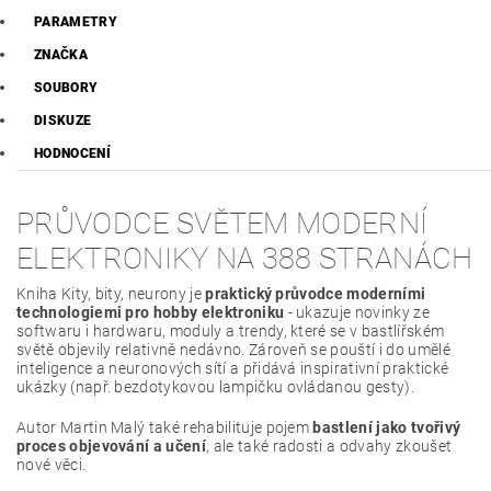
PARAMETRY
ZNAČKA
SOUBORY
DISKUZE
HODNOCENÍ
PRŮVODCE SVĚTEM MODERNÍ
ELEKTRONIKY NA 388 STRANÁCH
Kniha Kity, bity, neurony je
praktický průvodce moderními
technologiemi pro hobby elektroniku
- ukazuje novinky ze
softwaru i hardwaru, moduly a trendy, které se v bastlířském
světě objevily relativně nedávno. Zároveň se pouští i do umělé
inteligence a neuronových sítí a přidává inspirativní praktické
ukázky (např. bezdotykovou lampičku ovládanou gesty).
Autor Martin Malý také rehabilituje pojem
bastlení jako tvořivý
proces objevování a učení
, ale také radosti a odvahy zkoušet
nové věci.