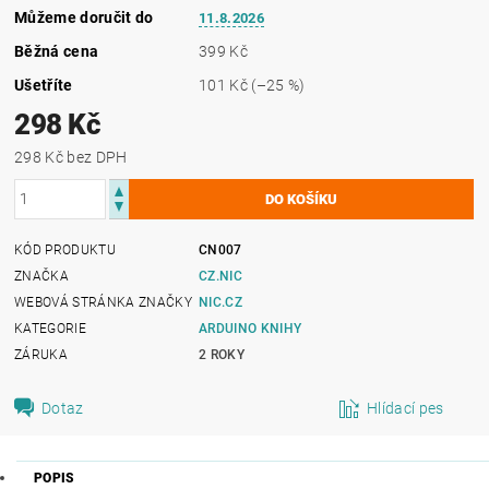
Můžeme doručit do
11.8.2026
Běžná cena
399 Kč
Ušetříte
101 Kč
(–25 %)
298 Kč
298 Kč bez DPH
KÓD PRODUKTU
CN007
ZNAČKA
CZ.NIC
WEBOVÁ STRÁNKA ZNAČKY
NIC.CZ
KATEGORIE
ARDUINO KNIHY
ZÁRUKA
2 ROKY
Dotaz
Hlídací pes
POPIS