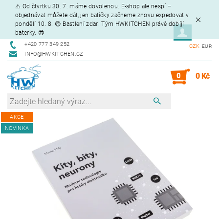
⚠️ Od čtvrtku 30. 7. máme dovolenou. E-shop ale nespí –
objednávat můžete dál, jen balíčky začneme znovu expedovat v
pondělí 10. 8. 😊 Bastlení zdar! Tým HWKITCHEN právě dobíjí
baterky. 😎
+420 777 349 252
CZK
EUR
INFO@HWKITCHEN.CZ
0
0 Kč
AKCE
NOVINKA