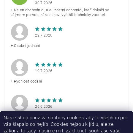
30.7.2026
+ Nejen obchodníci, ale i zdatní odborníci, kteří dokáží se
zájmem pomoci zákazníkovi vyřešit technický zádrhel.
22.7.2026
+ Osobní jednání
19.7.2026
+ Rychlost dodání
26.6.2026
+ Rychlé doručení
Náš e-shop používá soubory cookies, aby to všechno pro
vás šlapalo co nejlíp. Cookies nejsou k jídlu, ale ze
zákona to tady musíme mít. Zakliknutí souhlasu vaše