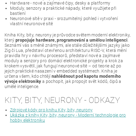
Hardware - nové a zajímavé čipy, desky a platformy
Moduly, senzory a praktické nápady, které využijete při
bastlení
Neuronové sítě v praxi - srozumitelný pohled i vytvoření
vlastní neuronové sítě
Kniha Kity, bity, neurony je průvodce světem moderní elektroniky,
který
propojuje hardware, programování a umělou inteligenci
.
Seznámí vás s méně známými, ale stále důležitějšími jazyky jako
Zig či Lua, představí otevřenou architekturu RISC-V, která mění
pravidla hry v návrhu procesorů, představí nové a zajímavé
moduly a senzory pro domácí elektronické projekty a krok za
krokem vysvětlí, jak fungují neuronové sítě – od teorie až po
jejich praktické nasazení v embedded systémech. Kniha je
určena všem, kdo chtějí
nahlédnout pod kapotu moderního
vývoje elektroniky
a pochopit, jak propojit svět kódů, čipů a
umělé inteligence.
KITY, BITY, NEURONY - ODKAZY
Zdrojové kódy pro knihu Kity, bity, neurony
Ukázka z knihy Kity, bity, neurony - Moderní technologie pro
hobby elektroniku