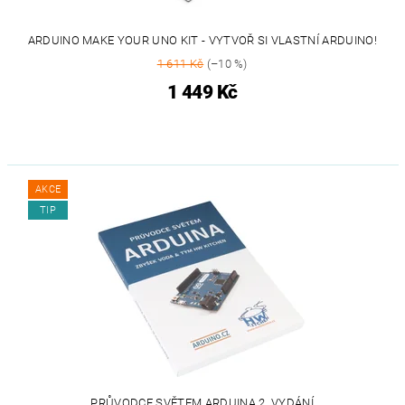
ARDUINO MAKE YOUR UNO KIT - VYTVOŘ SI VLASTNÍ ARDUINO!
1 611 Kč
(–10 %)
1 449 Kč
AKCE
TIP
PRŮVODCE SVĚTEM ARDUINA 2. VYDÁNÍ