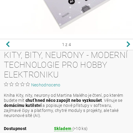
1
z 4
KITY, BITY, NEURONY - MODERNÍ
TECHNOLOGIE PRO HOBBY
ELEKTRONIKU
Neohodnoceno
Kniha Kity, nity, neurony od Martina Malého je čtení, po kterém
budete mít
chuť hned něco zapojit nebo vyzkoušet
. Věnuje se
domácímu kutilství
a popisuje nové přístupy v softwaru,
zajímavé čipy a platformy, chytré moduly s projekty, ale také
neuronové sítě (AI).
Dostupnost
Skladem
(>10 ks)