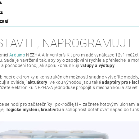
A
ZE
CENÍ
STAVTE, NAPROGRAMUJTE,
bnicí
Arduino
NEZHA-A Inventor's Kit pro mladé vynálezce 12v1 můžete
. Sada je navržená tak, aby bylo zapojování rychle a přehledné, a moh
y
a pochopení toho, jak spolu komunikují
vstupy a výstupy
.
inaci elektroniky a konstrukčních možností snadno vytvoříte modely, kt
ují a ovládají
aktuátory
. Velkou výhodou jsou také
adaptéry pro Fisc
žete elektroniku NEZHA-A jednoduše propojit s mechanikou a stavět pe
ce se hodí pro začátečníky i pokročilejší – začnete hotovými úlohami
její
logické myšlení, kreativitu
a schopnost dotahovat nápad do funkč