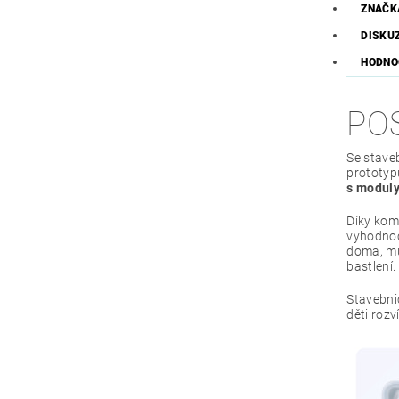
ZNAČK
DISKU
HODNO
PO
Se stave
prototypu
s modul
Díky komb
vyhodnoc
doma, mů
bastlení.
Stavebni
děti rozví