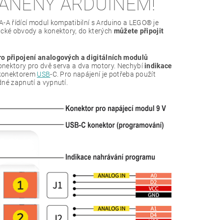
ÁNĚNÝ ARDUINEM!
A řídící modul kompatibilní s Arduino a LEGO® je
ické obvody a konektory, do kterých
můžete připojit
o připojení analogových a digitálních modulů
konektory pro dvě serva a dva motory. Nechybí
indikace
e konektorem
USB
-C. Pro napájení je potřeba použít
dné zapnutí a vypnutí.