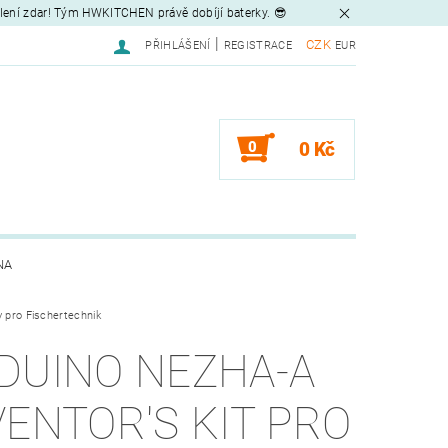
tlení zdar! Tým HWKITCHEN právě dobíjí baterky. 😎
|
CZK
PŘIHLÁŠENÍ
REGISTRACE
EUR
0
0 Kč
NA
 pro Fischertechnik
DUINO NEZHA-A
VENTOR'S KIT PRO