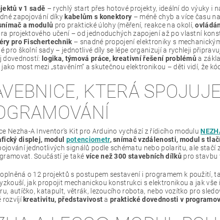
jektů v 1 sadě
– rychlý start přes hotové projekty, ideální do výuky i 
edné zapojování díky
kabelům s konektory
– méně chyb a více času n
snímač a modulů
pro praktické úlohy (měření, reakce na okolí,
ovládán
a projektového učení – od jednoduchých zapojení až po vlastní konst
éry pro Fischertechnik
– snadné propojení elektroniky s mechanickými
 pro školní sady – jednotlivé díly se lépe organizují a rychleji připravu
j dovedností:
logika, týmová práce, kreativní řešení problémů
a zákla
 jako most mezi „stavěním“ a skutečnou elektronikou – děti vidí, že kó
AVEBNICE, KTERÁ SPOJUJ
OGRAMOVÁNÍ
ce Nezha-A Inventor’s Kit pro Arduino vychází z řídicího modulu
NEZH
fický displej, modul
potenciometr
, snímač vzdálenosti, modul s tlač
pojování jednotlivých signálů podle schématu nebo polaritu, ale stačí
gramovat. Součástí je také
více než 300 stavebních dílků
pro stavbu 
oplněná o 12 projektů s postupem sestavení i programem k použití, tak
yzkouší, jak propojit mechanickou konstrukci s elektronikou a jak vše
ru, autíčko, katapult, větrák, lezoucího robota, nebo vozítko pro sled
 rozvíjí
kreativitu, představivost
a
praktické dovednosti v programo