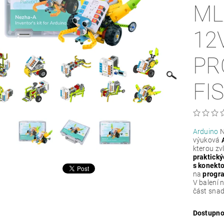
ML
12
PR
FI
Arduino
N
výuková
kterou zv
praktický
s konekt
na
progra
V balení 
část snad
Dostupno