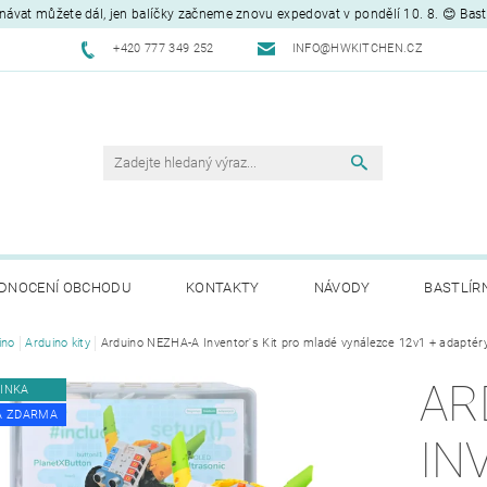
návat můžete dál, jen balíčky začneme znovu expedovat v pondělí 10. 8. 😊 Bas
+420 777 349 252
INFO@HWKITCHEN.CZ
DNOCENÍ OBCHODU
KONTAKTY
NÁVODY
BASTLÍR
ino
Arduino kity
Arduino NEZHA-A Inventor's Kit pro mladé vynálezce 12v1 + adaptéry
AR
INKA
A ZDARMA
IN