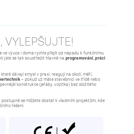
 VYLEPŠUJTE!
 ve výuce i doma rychle přejít od nápadu k funkčnímu
li jste se tak soustředit hlavně na
programování, práci
eré dávají smysl v praxi: reagují na okolí, měří,
hertechnik
– pokud už máte stavebnici ve třídě nebo
vnější konstrukce (jeřáby, vozítka) bez složitého
 a postupně se můžete dostat k vlastním projektům, kde
ního řešení.