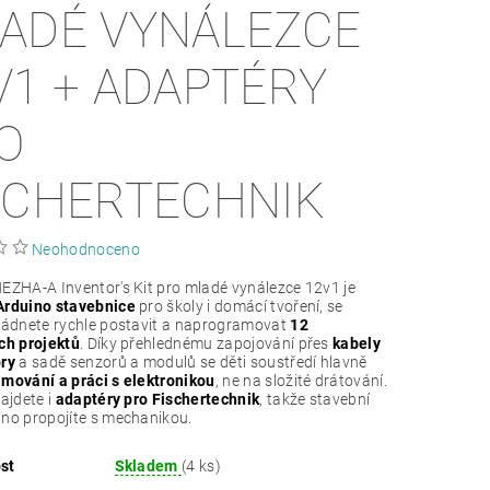
ADÉ VYNÁLEZCE
V1 + ADAPTÉRY
O
SCHERTECHNIK
Neohodnoceno
EZHA-A Inventor's Kit pro mladé vynálezce 12v1 je
Arduino stavebnice
pro školy i domácí tvoření, se
ládnete rychle postavit a naprogramovat
12
ch projektů
. Díky přehlednému zapojování přes
kabely
ory
a sadě senzorů a modulů se děti soustředí hlavně
mování a práci s elektronikou
, ne na složité drátování.
najdete i
adaptéry pro Fischertechnik
, takže stavební
no propojíte s mechanikou.
st
Skladem
(4 ks)