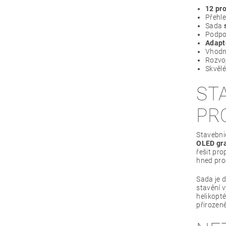
12 pro
Přehl
Sada
Podpor
Adapt
Vhodné
Rozvo
Skvělé
ST
PR
Stavebni
OLED gra
řešit pro
hned pro
Sada je d
stavění v
helikopté
přirozeně