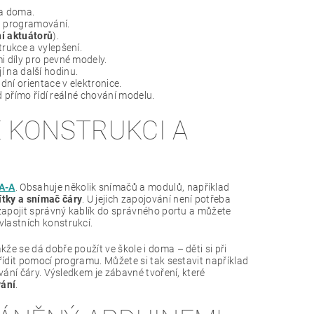
na doma.
a programování.
í aktuátorů
).
rukce a vylepšení.
 díly pro pevné modely.
jí na další hodinu.
dní orientace v elektronice.
d přímo řídí reálné chování modelu.
E KONSTRUKCI A
A-A
. Obsahuje několik snímačů a modulů, například
ítky a snímač čáry
. U jejich zapojování není potřeba
 zapojit správný kablík do správného portu a můžete
vlastních konstrukcí.
že se dá dobře použít ve škole i doma – děti si při
 řídit pomocí programu. Můžete si tak sestavit například
ování čáry. Výsledkem je zábavné tvoření, které
vání
.