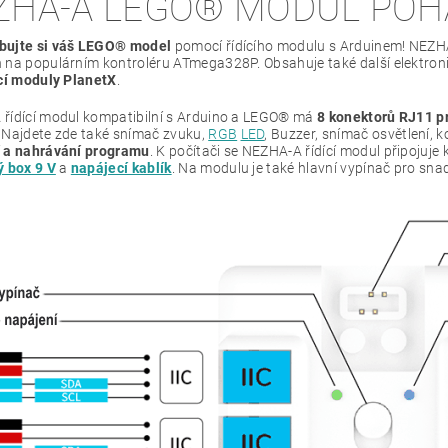
ZHA-A LEGO
®
MODUL POH
bujte si váš LEGO® model
pomocí řídícího modulu s Arduinem! NEZHA-
 na populárním kontroléru ATmega328P. Obsahuje také další elektron
ící moduly PlanetX
.
řídící modul kompatibilní s Arduino a LEGO® má
8 konektorů RJ11 pr
. Najdete zde také snímač zvuku,
RGB
LED
, Buzzer, snímač osvětlení, 
 a nahrávání programu
. K počítači se NEZHA-A řídící modul připojuj
ý box 9 V
a
napájecí kablík
. Na modulu je také hlavní vypínač pro sna