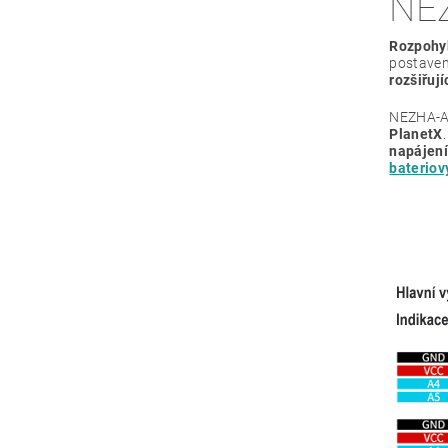
NE
Rozpohy
postaven
rozšiřuj
NEZHA-A 
PlanetX
napájení
bateriov