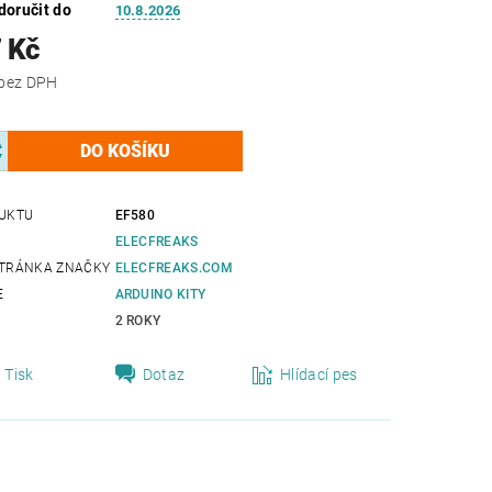
oručit do
10.8.2026
 Kč
3 427 Kč bez DPH
UKTU
EF580
ELECFREAKS
TRÁNKA ZNAČKY
ELECFREAKS.COM
E
ARDUINO KITY
2 ROKY
Tisk
Dotaz
Hlídací pes