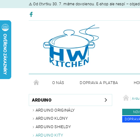
⚠️ Od čtvrtku 30. 7. máme dovolenou. E-shop ale nespí – objed
O NÁS
DOPRAVA A PLATBA
HO
Ardu
ARDUINO
ARDUINO ORIGINÁLY
NOV
ARDUINO KLONY
DOPRAV
ARDUINO SHIELDY
ARDUINO KITY