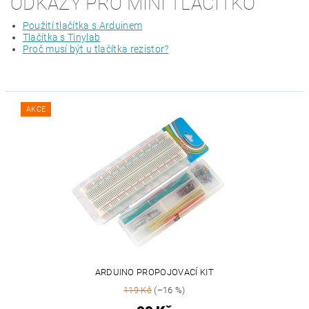
ODKAZY PRO MINI TLAČÍTKO
Použití tlačítka s Arduinem
Tlačítka s Tinylab
Proč musí být u tlačítka rezistor?
AKCE
ARDUINO PROPOJOVACÍ KIT
119 Kč
(–16 %)