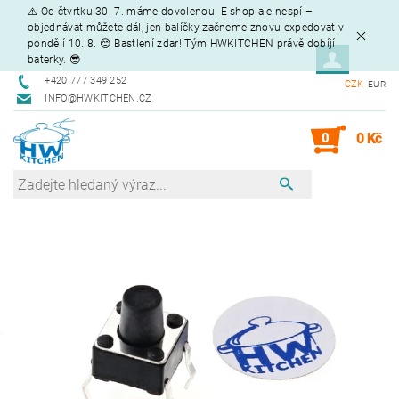
⚠️ Od čtvrtku 30. 7. máme dovolenou. E-shop ale nespí –
objednávat můžete dál, jen balíčky začneme znovu expedovat v
pondělí 10. 8. 😊 Bastlení zdar! Tým HWKITCHEN právě dobíjí
baterky. 😎
+420 777 349 252
CZK
EUR
INFO@HWKITCHEN.CZ
0
0 Kč