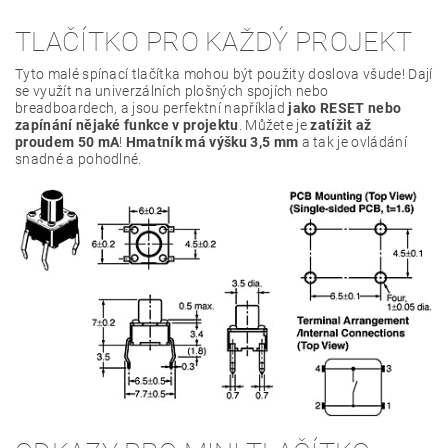
TLAČÍTKO PRO KAŽDÝ PROJEKT
Tyto malé spínací tlačítka mohou být použity doslova všude! Dají
se využít na univerzálních plošných spojích nebo
breadboardech, a jsou perfektní například
jako RESET nebo
zapínání nějaké funkce v projektu
. Můžete je
zatížit až
proudem 50 mA
!
Hmatník má výšku 3,5 mm
a tak je ovládání
snadné a pohodlné.