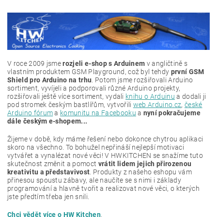
V roce 2009 jsme
rozjeli e-shop s Arduinem
v angličtině s
vlastním produktem GSM Playground, což byl tehdy
první GSM
Shield pro Arduino na trhu
. Potom jsme rozšiřovali Arduino
sortiment, vyvíjeli a podporovali různé Arduino projekty,
rozšiřovali ještě více sortiment, vydali
knihu o Arduinu
a dodali ji
pod stromek českým bastlířům, vytvořili
web Arduino.cz
,
české
Arduino fórum
a
komunitu na Facebooku
a
nyní pokračujeme
dále českým e-shopem...
Žijeme v době, kdy máme řešení nebo dokonce chytrou aplikaci
skoro na všechno. To bohužel nepřináší nejlepší motivaci
vytvářet a vynalézat nové věci! V HWKITCHEN se snažíme tuto
skutečnost změnit a pomoct
vrátit lidem jejich přirozenou
kreativitu a představivost
. Produkty z našeho eshopu vám
přinesou spoustu zábavy, ale naučíte se s nimi i základy
programování a hlavně tvořit a realizovat nové věci, o kterých
jste předtím třeba jen snili.
Chci vědět více o HW Kitchen
.