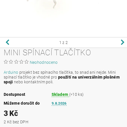
1
z 2
MINI SPÍNACÍ TLAČÍTKO
Neohodnoceno
Arduino
projekt bez spínacího tlačítka, to snad ani nejde. Mini
spínací tlačítko je vhodné pro
použití na univerzálním plošném
spoji
nebo kontaktním poli.
Dostupnost
Skladem
(>10 ks)
Můžeme doručit do
9.8.2026
3 Kč
2 Kč bez DPH