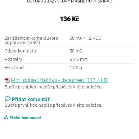
OCTOPUS JAZÝČKOVÝ MAGNETICKÝ SPÍNAČ
136 Kč
Zatížitelnost kontaktu (pro
50 mA / 12 VDC
odporovou zátěž)
Odpor kontaktu
50 mΩ
Rozměry
6 x 6 mm
Hmotnost
1.00 g
Mini spínací tlačítko - datasheet (117.4 kB)
Buďte první, kdo napíše příspěvek k této položce.
Přidat komentář
Buďte první, kdo napíše příspěvek k této položce.
Přidat hodnocení