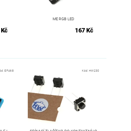
ME RGB LED
 Kč
167 Kč
ód:
EF468
Kód:
HW230