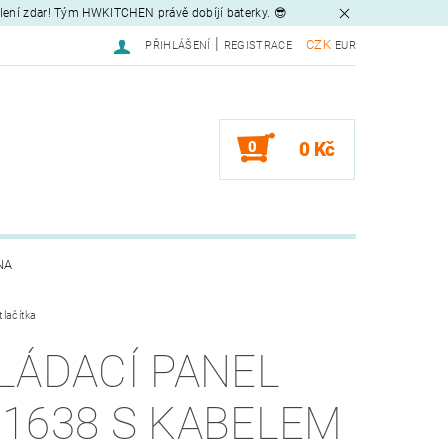
tlení zdar! Tým HWKITCHEN právě dobíjí baterky. 😎
|
CZK
PŘIHLÁŠENÍ
REGISTRACE
EUR
0
0 Kč
NA
tlačítka
LÁDACÍ PANEL
1638 S KABELEM