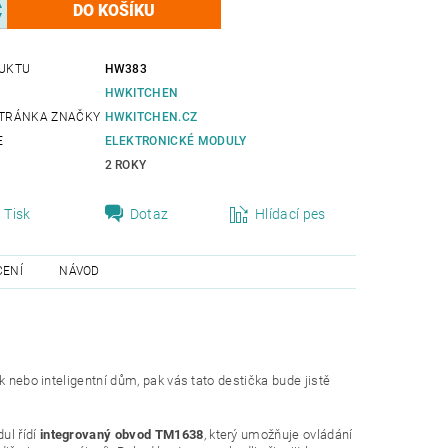
UKTU
HW383
HWKITCHEN
TRÁNKA ZNAČKY
HWKITCHEN.CZ
E
ELEKTRONICKÉ MODULY
2 ROKY
Tisk
Dotaz
Hlídací pes
ENÍ
NÁVOD
k nebo inteligentní dům, pak vás tato destička bude jistě
ul řídí
integrovaný obvod TM1638
, který umožňuje ovládání