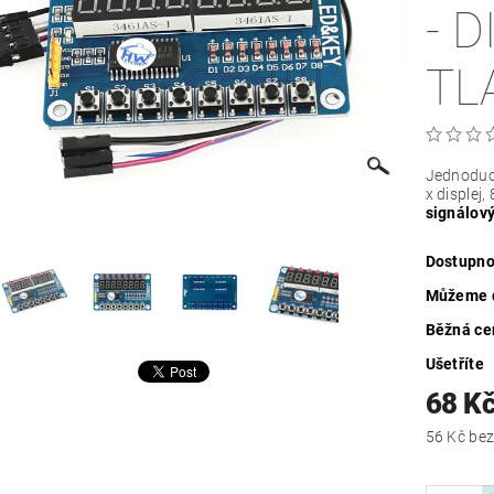
- D
TL
Jednodu
x displej,
signálový
Dostupno
Můžeme d
Běžná ce
Ušetříte
68 K
56 Kč