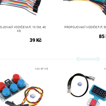
OJOVACÍ VODIČE M/F, 10 CM, 40
PROPOJOVACÍ VODIČE F/F, 5
KS
85
39 Kč
Kód:
EF105
K