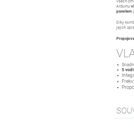
všech zmí
Arduinu
v
panelem
j
Díky komb
jejich zp
Propojova
VL
Snadn
5 vodi
Inte
Frekv
Propo
SOU