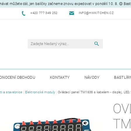
návat můžete dál, jen balíčky začneme znovu expedovat v pondělí 10. 8. 😊 Bas
+420 777 349 252
INFO@HWKITCHEN.CZ
DNOCENÍ OBCHODU
KONTAKTY
NÁVODY
BASTLÍR
ti a stavebnice
Elektronické moduly
Ovládací panel TM1638 s kabelem - displej, LED, 
OV
TM