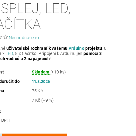
ISPLEJ, LED,
AČÍTKA
Neohodnoceno
ché
uživatelské rozhraní k vašemu
Arduino
projektu
. 8
 8 x
LED
, 8 x tlačítko. Připojení k Arduinu jen
pomocí 3
ch vodičů a 2 napájecích
!
st
Skladem
(>10 ks)
oručit do
11.8.2026
na
75 Kč
7 Kč
(–9 %)
č
 bez DPH