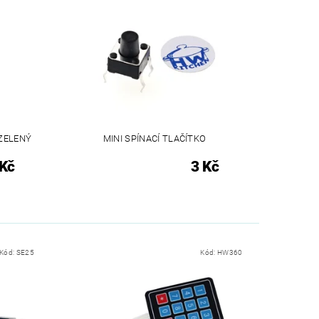
 ZELENÝ
MINI SPÍNACÍ TLAČÍTKO
 Kč
3 Kč
Kód:
SE25
Kód:
HW360