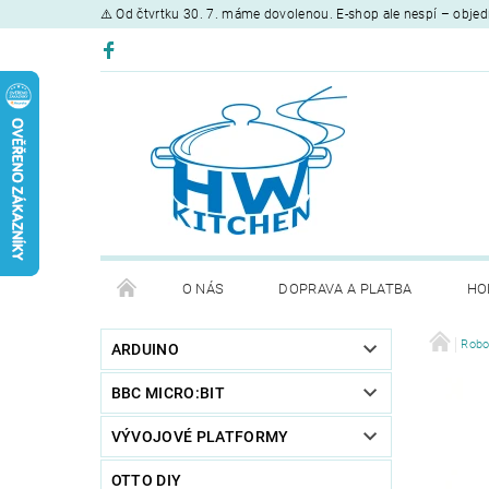
⚠️ Od čtvrtku 30. 7. máme dovolenou. E-shop ale nespí – objed
O NÁS
DOPRAVA A PLATBA
HO
Robo
ARDUINO
BBC MICRO:BIT
VÝVOJOVÉ PLATFORMY
OTTO DIY