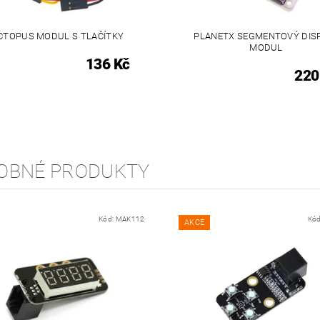
CTOPUS MODUL S TLAČÍTKY
PLANETX SEGMENTOVÝ DIS
MODUL
136 Kč
220
OBNÉ PRODUKTY
Kód:
MAK112
Kó
AKCE