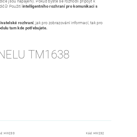
če jsou napájení). Pokud byste se rozhodli připojit k
ičů! Použití
intelligentního rozhraní pro komunikaci s
ivatelské rozhraní
, jak pro zobrazování informací, tak pro
odulu
tam kde potřebujete.
NELU TM1638
ód:
HW233
Kód:
HW232