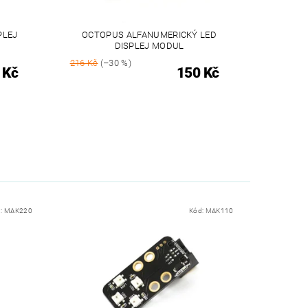
PLEJ
OCTOPUS ALFANUMERICKÝ LED
DISPLEJ MODUL
216 Kč
(–30 %)
 Kč
150 Kč
d:
MAK220
Kód:
MAK110