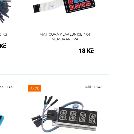
0 KS
MATICOVÁ KLÁVESNICE 4X4
MEMBRÁNOVÁ
 Kč
18 Kč
ód:
EF468
Kód:
EF143
AKCE