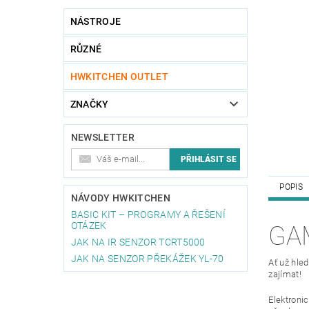
NÁSTROJE
RŮZNÉ
HWKITCHEN OUTLET
ZNAČKY
NEWSLETTER
POPIS
NÁVODY HWKITCHEN
BASIC KIT – PROGRAMY A ŘEŠENÍ
OTÁZEK
GA
JAK NA IR SENZOR TCRT5000
JAK NA SENZOR PŘEKÁŽEK YL-70
Ať už hle
zajímat!
Elektroni