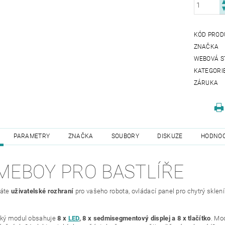
KÓD PROD
ZNAČKA
WEBOVÁ S
KATEGORI
ZÁRUKA
PARAMETRY
ZNAČKA
SOUBORY
DISKUZE
HODNOC
MEBOY PRO BASTLÍŘE
dáte
uživatelské rozhraní
pro vašeho robota, ovládací panel pro chytrý sklení
cký modul obsahuje
8 x
LED
, 8 x sedmisegmentový displej a 8 x tlačítko
. Mod