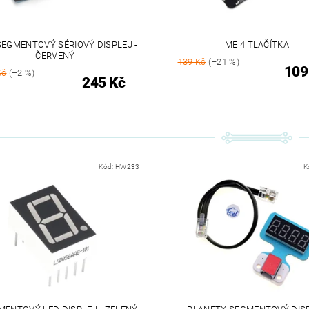
SEGMENTOVÝ SÉRIOVÝ DISPLEJ -
ME 4 TLAČÍTKA
ČERVENÝ
139 Kč
(–21 %)
109
Kč
(–2 %)
245 Kč
Kód:
HW233
K