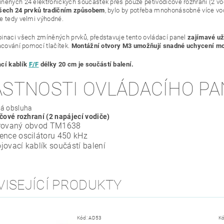
něných 24 elektronických součástek přes pouze pětivodičové rozhraní (2 vodi
šech 24 prvků tradičním způsobem
, bylo by potřeba mnohonásobně více vod
e tedy velmi výhodné.
inaci všech zmíněných prvků, představuje tento ovládací panel
zajímavé už
racování pomocí tlačítek.
Montážní otvory M3 umožňují
snadné
uchycení m
cí kablík
F/F
délky 20 cm je součástí balení.
ASTNOSTI OVLÁDACÍHO PA
á obsluha
čové rozhraní (2 napájecí vodiče)
grovaný obvod TM1638
ence oscilátoru 450 kHz
jovací kablík součástí balení
VISEJÍCÍ PRODUKTY
Kód:
AD53
K