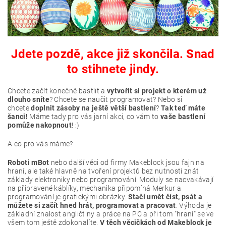
Jdete pozdě, akce již skončila. Snad
to stihnete jindy.
Chcete začít konečně bastlit a
vytvořit si projekt o kterém už
dlouho sníte
? Chcete se naučit programovat? Nebo si
chcete
doplnit zásoby na ještě větší bastlení
?
Tak teď máte
šanci!
Máme tady pro vás jarní akci, co vám to
vaše bastlení
pomůže nakopnout
! :)
A co pro vás máme?
Roboti mBot
nebo další věci od firmy Makeblock jsou fajn na
hraní, ale také hlavně na tvoření projektů bez nutnosti znát
základy elektroniky nebo programování. Moduly se nacvakávají
na připravené káblíky, mechanika připomíná Merkur a
programování je grafickými obrázky.
Stačí umět číst, psát a
můžete si začít hned hrát, programovat a pracovat
. Výhoda je
základní znalost angličtiny a práce na PC a při tom "hraní" se ve
všem tom ještě zdokonalíte.
V těch věcičkách od Makeblock je