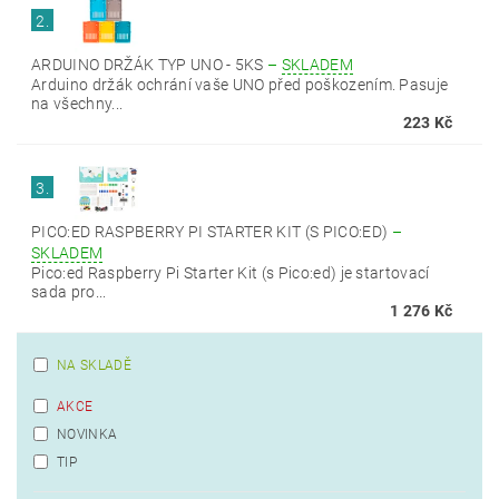
2.
ARDUINO DRŽÁK TYP UNO - 5KS
–
SKLADEM
Arduino držák ochrání vaše UNO před poškozením. Pasuje
na všechny...
223 Kč
3.
PICO:ED RASPBERRY PI STARTER KIT (S PICO:ED)
–
SKLADEM
Pico:ed Raspberry Pi Starter Kit (s Pico:ed) je startovací
sada pro...
1 276 Kč
NA SKLADĚ
AKCE
NOVINKA
TIP