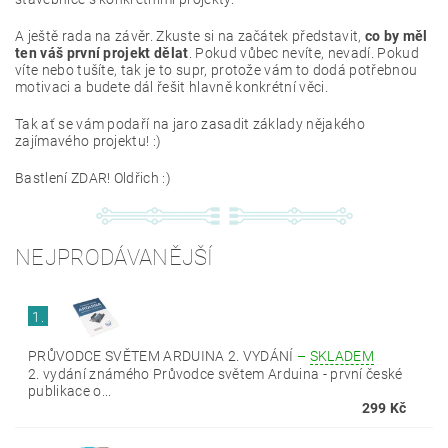
A ještě rada na závěr. Zkuste si na začátek představit,
co by měl
ten váš první projekt dělat
. Pokud vůbec nevíte, nevadí. Pokud
víte nebo tušíte, tak je to supr, protože vám to dodá potřebnou
motivaci a budete dál řešit hlavně konkrétní věci.
Tak ať se vám podaří na jaro zasadit základy nějakého
zajímavého projektu! :)
Bastlení ZDAR! Oldřich :)
NEJPRODÁVANĚJŠÍ
1.
PRŮVODCE SVĚTEM ARDUINA 2. VYDÁNÍ
–
SKLADEM
2. vydání známého Průvodce světem Arduina - první české
publikace o...
299 Kč