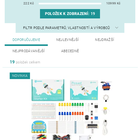
222
Kč
10999
Kč
POLOŽEK K ZOBRAZENÍ:
19
FILTR PODLE PARAMETRŮ, VLASTNOSTÍ A VÝROBCŮ
DOPORUČUJEME
NEJLEVNĚJŠÍ
NEJDRAŽŠÍ
NEJPRODÁVANĚJŠÍ
ABECEDNĚ
19
položek celkem
NOVINKA