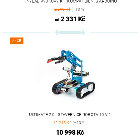
TINYLAB VÝUKOVÝ KIT KOMPATIBILNÍ S ARDUINO
2 590 Kč
(–10 %)
2 331 Kč
od
AKCE
ULTIMATE 2.0 - STAVEBNICE ROBOTA 10 V 1
12 245 Kč
(–10 %)
10 998 Kč