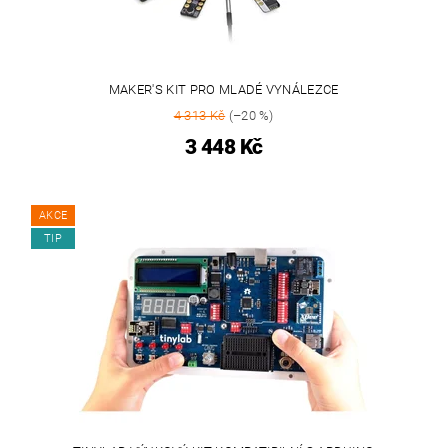
MAKER'S KIT PRO MLADÉ VYNÁLEZCE
4 313 Kč
(–20 %)
3 448 Kč
AKCE
TIP