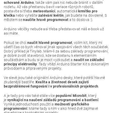
schované Arduino
, takže vám pak nic nebude bránit v dalším
rozletu. Až vás přestanou bavit variace různých robotů,
postavíte si třeba
meteostanici
, automatické
krmítko pro
křečka
nebo vyřešíte
zalévání květin
, jak budete na dovolené. S
mBotem se
naučíte hravě programovat
a to doslova :).
Arduino věcičky nebude asi třeba představovat náš e-book už
asi máte.
Pokud se chci
naučit hlavně programovat
, volím kit, který mi
ušetří čas co bych věnoval jinak spojování všech těch součástek.
Dobrý příklad je Tinylab. Mám-li za sebou základy programování,
je dobré zvolit stavebnici, kde se dostanu k elementárním
součástkám a budu si je moct vyzkoušet a
naučit se základní
principy elektroniky
. Tady vítězí Arduino Starter Kit s dokonalým
průvodcem a připravenými projekty.
Ve slevě jsou také originální Arduino desky, které potěší hlavně
zkušenější bastlíře.
Kvalita a životnost desek zajistí
bezproblémové fungování i v profesionálních projektech
.
A je tady pro vás také stále více
populární Microbit
, který
je
vynikající na naučení základů programování a bastlení
.
Vyniká jednoduchostí použití a
možností grafického
programování
. Máme tady s ním v akci hned dvě zajímavé
stavebnice s konkrétními projekty.