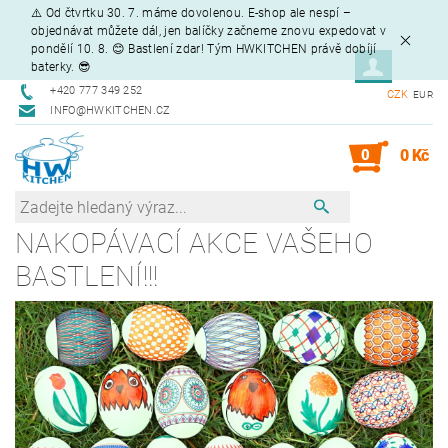
⚠️ Od čtvrtku 30. 7. máme dovolenou. E-shop ale nespí –
objednávat můžete dál, jen balíčky začneme znovu expedovat v
pondělí 10. 8. 😊 Bastlení zdar! Tým HWKITCHEN právě dobíjí
baterky. 😎
+420 777 349 252
CZK
EUR
INFO@HWKITCHEN.CZ
0
0 Kč
NAKOPÁVACÍ AKCE VAŠEHO
BASTLENÍ!!!