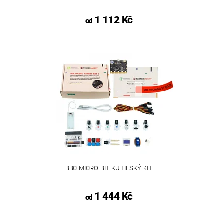
1 112 Kč
od
BBC MICRO:BIT KUTILSKÝ KIT
1 444 Kč
od