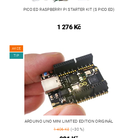
PICO:ED RASPBERRY PI STARTER KIT (S PICO:ED)
1 276 Kč
AKCE
TIP
ARDUINO UNO MINI LIMITED EDITION ORIGINÁL
1 406 Kč
(–30 %)