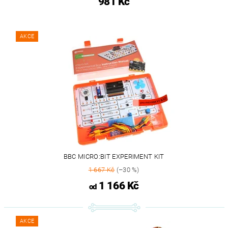
981 Kč
AKCE
BBC MICRO:BIT EXPERIMENT KIT
1 667 Kč
(–30 %)
1 166 Kč
od
AKCE