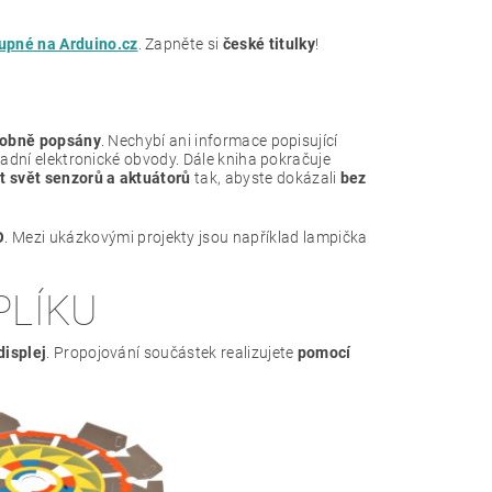
pné na Arduino.cz
. Zapněte si
české titulky
!
robně popsány
. Nechybí ani informace popisující
kladní elektronické obvody. Dále kniha pokračuje
t svět senzorů a aktuátorů
tak, abyste dokázali
bez
O
. Mezi ukázkovými projekty jsou například lampička
PLÍKU
displej
. Propojování součástek realizujete
pomocí