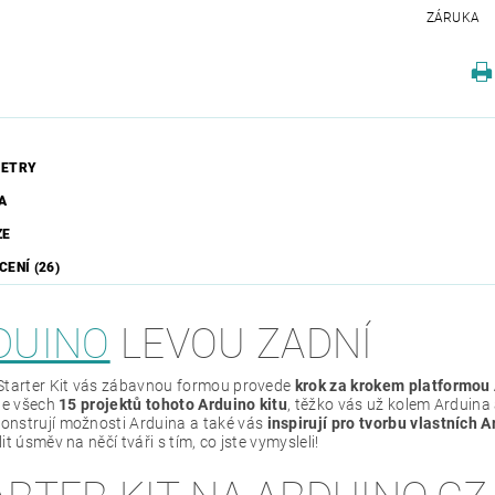
ZÁRUKA
ETRY
A
ZE
ENÍ (26)
DUINO
LEVOU ZADNÍ
Starter Kit vás zábavnou formou provede
krok za krokem platformou
ete všech
15 projektů tohoto Arduino kitu
, těžko vás už kolem Arduina
nstrují možnosti Arduina a také vás
inspirují pro tvorbu vlastních A
it úsměv na něčí tváři s tím, co jste vymysleli!