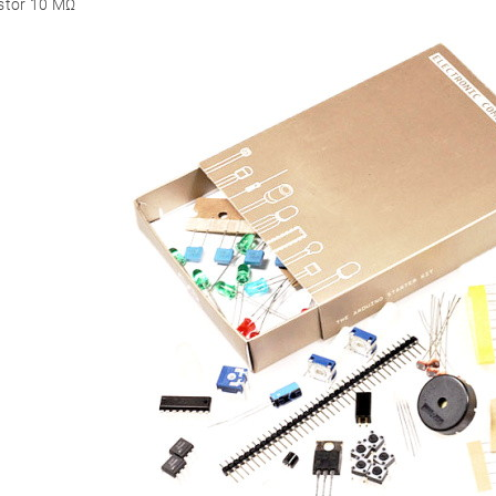
istor 10 MΩ