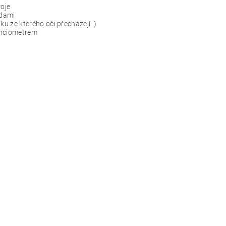
oje
odami
 ze kterého oči přecházejí :)
enciometrem