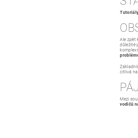
ST
Tutoriá
OB
Ale zpět 
důležité 
komplexn
problému
Základní
citlivá n
PÁ
Mezi souč
vodičů n