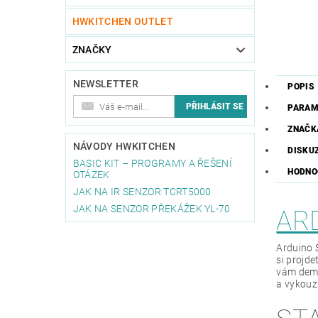
HWKITCHEN OUTLET
ZNAČKY
NEWSLETTER
POPIS
PARAM
ZNAČK
NÁVODY HWKITCHEN
DISKU
BASIC KIT – PROGRAMY A ŘEŠENÍ
HODNOC
OTÁZEK
JAK NA IR SENZOR TCRT5000
JAK NA SENZOR PŘEKÁŽEK YL-70
AR
Arduino 
si projd
vám demo
a vykouzl