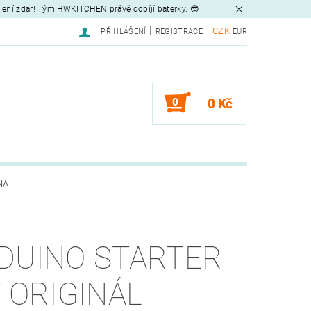
tlení zdar! Tým HWKITCHEN právě dobíjí baterky. 😎
|
CZK
PŘIHLÁŠENÍ
REGISTRACE
EUR
0
0 Kč
NA
DUINO STARTER
T ORIGINÁL