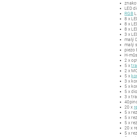
znak
LED di
RGB
L
8 x LE
8 x LE
8 x LE
3 x LE
malý 
malý 
piezo
H-můs
2 x o
5 x
tr
2 x M
5 x
ko
3 x k
5 x k
5 x d
3 x tr
40pino
20 x
r
5 x re
5 x re
5 x re
20 x r
5 x re