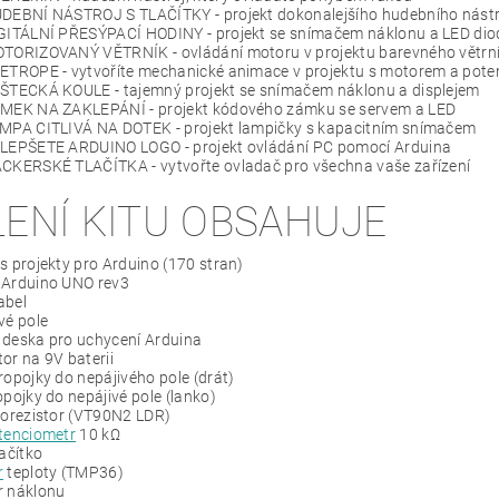
UDEBNÍ NÁSTROJ S TLAČÍTKY - projekt dokonalejšího hudebního nástr
IGITÁLNÍ PŘESÝPACÍ HODINY - projekt se snímačem náklonu a LED di
TORIZOVANÝ VĚTRNÍK - ovládání motoru v projektu barevného větrníku
OETROPE - vytvoříte mechanické animace v projektu s motorem a pot
ĚŠTECKÁ KOULE - tajemný projekt se snímačem náklonu a displejem
ÁMEK NA ZAKLEPÁNÍ - projekt kódového zámku se servem a LED
AMPA CITLIVÁ NA DOTEK - projekt lampičky s kapacitním snímačem
YLEPŠETE ARDUINO LOGO - projekt ovládání PC pomocí Arduina
ACKERSKÉ TLAČÍTKA - vytvořte ovladač pro všechna vaše zařízení
LENÍ KITU OBSAHUJE
s projekty pro Arduino (170 stran)
 Arduino UNO rev3
abel
vé pole
 deska pro uchycení Arduina
or na 9V baterii
ropojky do nepájivého pole (drát)
opojky do nepájivé pole (lanko)
torezistor (VT90N2 LDR)
tenciometr
10 kΩ
lačítko
r
teploty (TMP36)
r náklonu