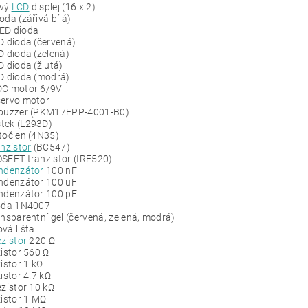
ový
LCD
displej (16 x 2)
oda (zářivá bílá)
ED dioda
D dioda (červená)
D dioda (zelená)
D dioda (žlutá)
D dioda (modrá)
DC motor 6/9V
servo motor
 buzzer (PKM17EPP-4001-B0)
tek (L293D)
ptočlen (4N35)
anzistor
(BC547)
OSFET tranzistor (IRF520)
ndenzátor
100 nF
ondenzátor 100 uF
ondenzátor 100 pF
ioda 1N4007
ansparentní gel (červená, zelená, modrá)
vá lišta
ezistor
220 Ω
zistor 560 Ω
zistor 1 kΩ
zistor 4.7 kΩ
ezistor 10 kΩ
zistor 1 MΩ