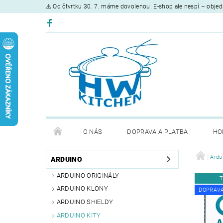
⚠️ Od čtvrtku 30. 7. máme dovolenou. E-shop ale nespí – objed
O NÁS
DOPRAVA A PLATBA
HO
Ardu
ARDUINO
ARDUINO ORIGINÁLY
T
ARDUINO KLONY
DOPRAV
ARDUINO SHIELDY
ARDUINO KITY