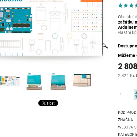
Oficiální
začátku 
Arduine
vlastní ků
Dostupno
Můžeme d
2 808
KÓD PROD
ZNAČKA
WEBOVÁ S
KATEGORI