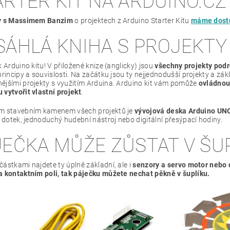
ARTER KIT NA ARDUINO.CZ
ly s Massimem Banzim
o projektech z Arduino Starter Kitu
máme dostu
SÁHLÁ KNIHA S PROJEKTY
k Arduino kitu! V přiložené knize (anglicky) jsou
všechny projekty pod
principy a souvislosti. Na začátku jsou ty nejjednodušší projekty a zá
ějšími projekty s využitím Arduina. Arduino kit vám pomůže
ovládnou
 vytvořit vlastní projekt
.
m stavebním kamenem všech projektů je
vývojová deska Arduino UN
a dotek, jednoduchý hudební nástroj nebo digitální přesýpací hodiny.
JEČKA MŮŽE ZŮSTAT V ŠU
ástkami najdete ty úplně základní, ale i
senzory a servo motor nebo 
a kontaktním poli, tak páječku můžete nechat pěkně v šuplíku.