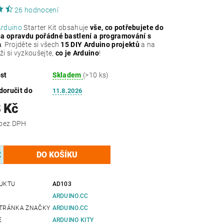
26 hodnocení
Arduino
Starter Kit obsahuje
vše, co potřebujete do
na opravdu pořádné bastlení a programování s
m
. Projděte si všech
15 DIY Arduino projektů
a na
ži si vyzkoušejte,
co je Arduino
!
st
Skladem
(>10 ks)
oručit do
11.8.2026
 Kč
2 321 Kč bez DPH
UKTU
AD103
ARDUINO.CC
TRÁNKA ZNAČKY
ARDUINO.CC
E
ARDUINO KITY