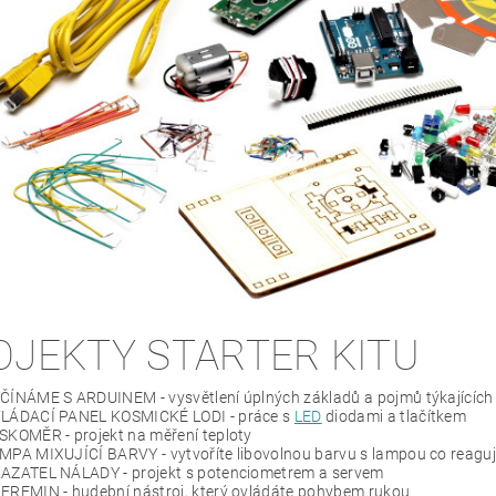
OJEKTY STARTER KITU
ČÍNÁME S ARDUINEM - vysvětlení úplných základů a pojmů týkajících 
VLÁDACÍ PANEL KOSMICKÉ LODI - práce s
LED
diodami a tlačítkem
SKOMĚR - projekt na měření teploty
MPA MIXUJÍCÍ BARVY - vytvoříte libovolnou barvu s lampou co reaguj
KAZATEL NÁLADY - projekt s potenciometrem a servem
HEREMIN - hudební nástroj, který ovládáte pohybem rukou