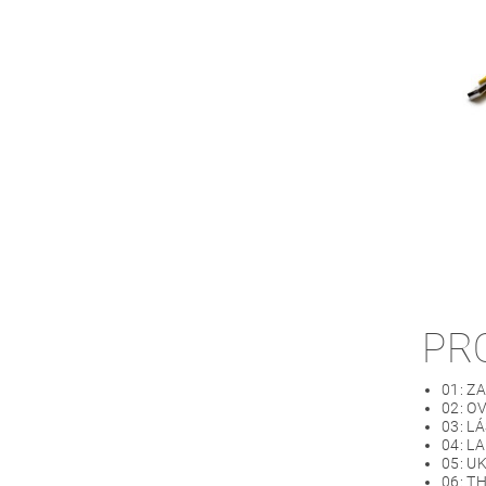
PR
01: ZA
02: O
03: LÁ
04: LA
05: U
06: T