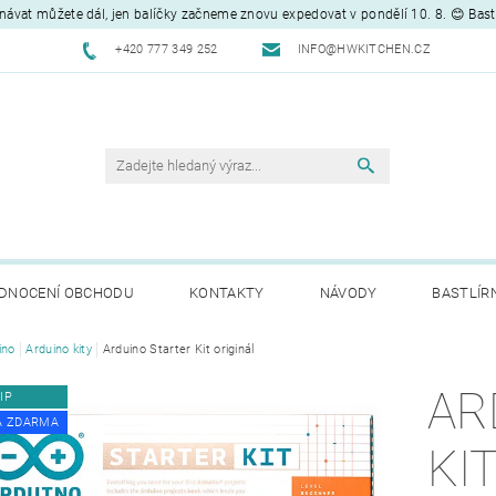
návat můžete dál, jen balíčky začneme znovu expedovat v pondělí 10. 8. 😊 Bas
+420 777 349 252
INFO@HWKITCHEN.CZ
DNOCENÍ OBCHODU
KONTAKTY
NÁVODY
BASTLÍR
ino
Arduino kity
Arduino Starter Kit originál
AR
IP
A ZDARMA
KI