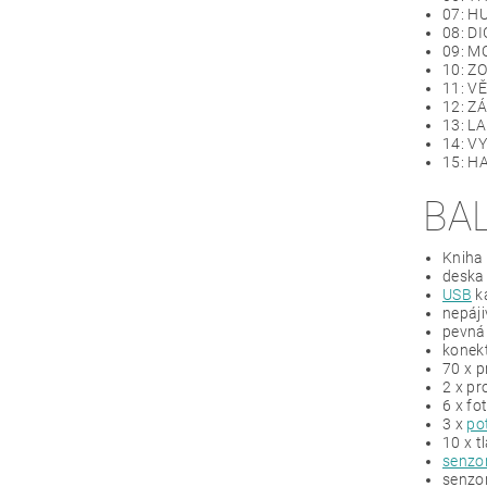
07: H
08: D
09: MO
10: Z
11: V
12: Z
13: L
14: V
15: H
BA
Kniha 
deska
USB
k
nepáji
pevná
konekt
70 x p
2 x pr
6 x fo
3 x
po
10 x t
senzo
senzo