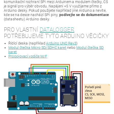
komunikační rozhraní SPI mezi Arduinem a modulem čtečky, CS
je signál pro výběr obvodu. Napájení +5 V využijeme přímo z
Arduino desky. Pokud použijete například jiné Arduino a nevíte,
kde se na desce nachází SPI piny,
podívejte se do dokumentace
(datasheetu) Arduino desky.
PRO VLASTNÍ
DATALOGGER
POTŘEBUJEME TYTO ARDUINO VĚCIČKY
Řídící deska (například
Arduino UNO Rev3
)
Modul čtečka Micro SD/SDHC karet
nebo
Modul čtečka SD
karet
Propojovací vodiče M/F