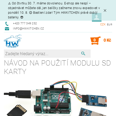
⚠️ Od čtvrtku 30. 7. máme dovolenou. E-shop ale nespí –
objednávat můžete dál, jen balíčky začneme znovu expedovat v
pondělí 10. 8. 😊 Bastlení zdar! Tým HWKITCHEN právě dobíjí
baterky. 😎
+420 777 349 252
CZK
EUR
INFO@HWKITCHEN.CZ
0
0 Kč
NÁVOD NA POUŽITÍ MODULU SD
KARTY