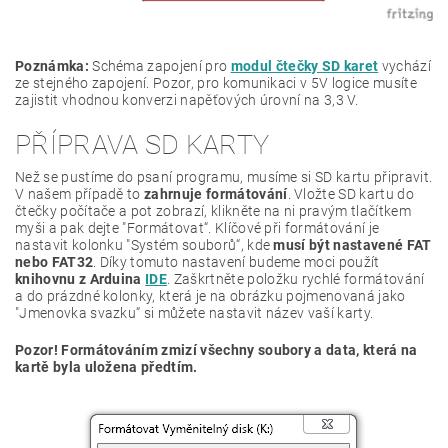
Poznámka:
Schéma zapojení pro
modul čtečky SD karet
vychází
ze stejného zapojení. Pozor, pro komunikaci v 5V logice musíte
zajistit vhodnou konverzi napěťových úrovní na 3,3 V.
PŘÍPRAVA SD KARTY
Než se pustíme do psaní programu, musíme si SD kartu připravit.
V našem případě to
zahrnuje formátování
. Vložte SD kartu do
čtečky počítače a pot zobrazí, klikněte na ni pravým tlačítkem
myši a pak dejte "Formátovat“. Klíčové při formátování je
nastavit kolonku "Systém souborů“, kde
musí být nastavené FAT
nebo FAT32
. Díky tomuto nastavení budeme moci použít
knihovnu z Arduina
IDE
. Zaškrtněte položku rychlé formátování
a do prázdné kolonky, která je na obrázku pojmenovaná jako
"Jmenovka svazku“ si můžete nastavit název vaší karty.
Pozor! Formátováním zmizí všechny soubory a data, která na
kartě byla uložena předtím.