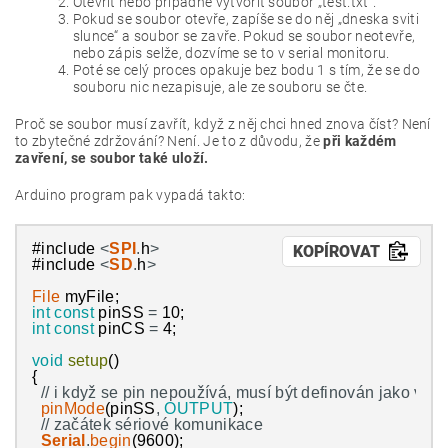
Otevřít nebo případně vytvořit soubor „test.txt“.
Pokud se soubor otevře, zapíše se do něj „dneska sviti
slunce“ a soubor se zavře. Pokud se soubor neotevře,
nebo zápis selže, dozvíme se to v serial monitoru.
Poté se celý proces opakuje bez bodu 1 s tím, že se do
souboru nic nezapisuje, ale ze souboru se čte.
Proč se soubor musí zavřít, když z něj chci hned znova číst? Není
to zbytečné zdržování? Není. Je to z důvodu, že
při každém
zavření, se soubor také uloží.
Arduino program pak vypadá takto:
#include
<
SPI
.
h
>
KOPÍROVAT
#include
<
SD
.
h
>
File
myFile
;
int
const
pinSS
=
10
;
int
const
pinCS
=
4
;
void
setup
(
)
{
// i když se pin nepoužívá, musí být definován jako výst
pinMode
(
pinSS
,
OUTPUT
)
;
// začátek sériové komunikace
Serial
.
begin
(
9600
)
;