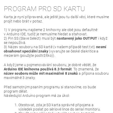
PROGRAM PRO SD KARTU
Karta je nyní připravená, ale ještě jsou tu další věci, které musíme
projít nebo brát v potaz.
1) V programu najdeme 2 knihovny ale obě jsou defaultně
v Arduino IDE, tudíž je nemusíme hledat a stahovat.
2) Pin SS (Slave Select) musí být
nastavený jako OUTPUT
i když
se nepoužívá.
3) Název souboru na SD kartě (v našem případě test.txt)
nesmí
obsahovat speciální znaky
(vyvarujte se české diakritice a
mezerám (použijte podtržítko)).
A když jsme u pojmenovávání souboru, je dobré vědět, že
Arduino IDE knihovna používá 8.3 formát
. To znamená, že
název souboru může mít maximálně 8 znaků
a přípona souboru
maximálně 3 znaky.
Před samotným psaním programu si stanovíme, co bude
program dělat.
Následující Arduino program má za úkol:
Otestovat, zda je SD karta správně připojena a
výsledek poslat po sériové lince do serial monitoru.