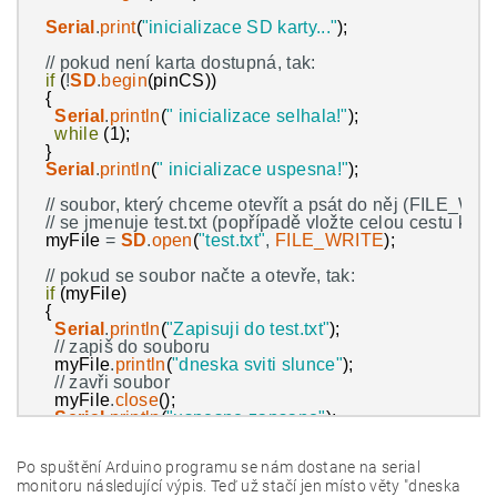
Serial
.
print
(
"inicializace SD karty..."
)
;
// pokud není karta dostupná, tak:
if
(
!
SD
.
begin
(
pinCS
)
)
{
Serial
.
println
(
" inicializace selhala!"
)
;
while
(
1
)
;
}
Serial
.
println
(
" inicializace uspesna!"
)
;
// soubor, který chceme otevřít a psát do něj (FILE_WR
// se jmenuje test.txt (popřípadě vložte celou cestu k so
myFile
=
SD
.
open
(
"test.txt"
,
FILE_WRITE
)
;
// pokud se soubor načte a otevře, tak:
if
(
myFile
)
{
Serial
.
println
(
"Zapisuji do test.txt"
)
;
// zapiš do souboru
myFile
.
println
(
"dneska sviti slunce"
)
;
// zavři soubor
myFile
.
close
(
)
;
Serial
.
println
(
"uspesne zapsano"
)
;
}
// pokud se nepodaří soubor načíst a otevřít, tak:
Po spuštění Arduino programu se nám dostane na serial
else
monitoru následující výpis. Teď už stačí jen místo věty "dneska
{