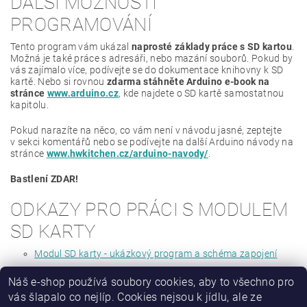
DALŠÍ MOŽNOSTI
{
// jelikož chceme, aby kód proběhl jenom jednou, tak z
PROGRAMOVÁNÍ
}
Tento program vám ukázal
naprosté základy práce s SD kartou
.
Možná je také práce s adresáři, nebo mazání souborů. Pokud by
vás zajímalo více, podívejte se do dokumentace knihovny k SD
kartě. Nebo si rovnou
zdarma stáhněte Arduino e-book na
stránce
www.arduino.cz
, kde najdete o SD kartě samostatnou
kapitolu.
Pokud narazíte na něco, co vám není v návodu jasné, zeptejte
v sekci komentářů nebo se podívejte na další Arduino návody na
stránce
www.hwkitchen.cz/arduino-navody/
.
Bastlení ZDAR!
ODKAZY PRO PRÁCI S MODULEM
SD KARTY
Modul SD karty - ukázkový program a schéma zapojení
Náš e-shop používá soubory cookies, aby to všechno pro
vás šlapalo co nejlíp. Cookies nejsou k jídlu, ale ze