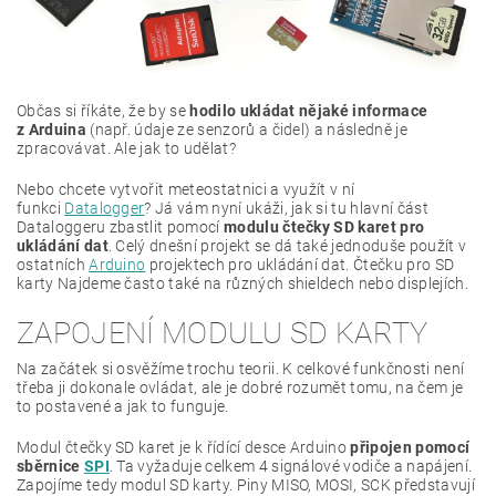
Občas si říkáte, že by se
hodilo ukládat nějaké informace
z Arduina
(např. údaje ze senzorů a čidel) a následně je
zpracovávat. Ale jak to udělat?
Nebo chcete vytvořit meteostatnici a využít v ní
funkci
Datalogger
? Já vám nyní ukáži, jak si tu hlavní část
Dataloggeru zbastlit pomocí
modulu čtečky SD karet pro
ukládání dat
. Celý dnešní projekt se dá také jednoduše použít v
ostatních
Arduino
projektech pro ukládání dat. Čtečku pro SD
karty Najdeme často také na různých shieldech nebo displejích.
ZAPOJENÍ MODULU SD KARTY
Na začátek si osvěžíme trochu teorii. K celkové funkčnosti není
třeba ji dokonale ovládat, ale je dobré rozumět tomu, na čem je
to postavené a jak to funguje.
Modul čtečky SD karet je k řídící desce Arduino
připojen pomocí
sběrnice
SPI
. Ta vyžaduje celkem 4 signálové vodiče a napájení.
Zapojíme tedy modul SD karty. Piny MISO, MOSI, SCK představují