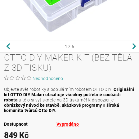
1
z 5
OTTO DIY MAKER KIT (BEZ TĚLA
Z 3D TISKU)
Neohodnoceno
Objevte svět robotiky s populárním robotem OTTO DIY!
Originální
kit OTTO DIY Maker obsahuje všechny potřebné součásti
robota
a tělo si vytisknete na 3D tiskárně! K dispozici je
obrázkový návod ke stavbě, ukázkové programy
a
široká
komunita tvůrců Otto DIY.
Dostupnost
Vyprodáno
849 Kč