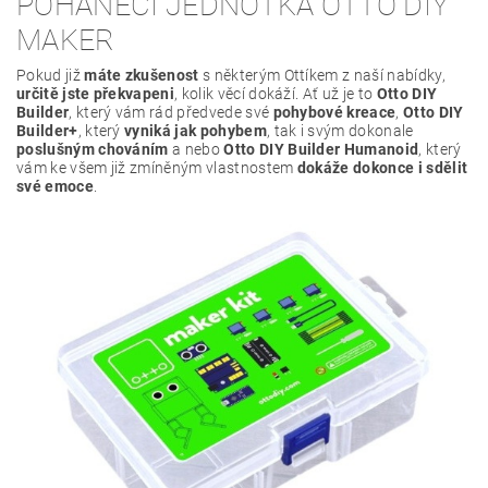
POHÁNĚCÍ JEDNOTKA OTTO DIY
MAKER
Pokud již
máte zkušenost
s některým Ottíkem z naší nabídky,
určitě jste překvapeni
, kolik věcí dokáží. Ať už je to
Otto DIY
Builder
, který vám rád předvede své
pohybové kreace
,
Otto DIY
Builder+
, který
vyniká jak pohybem
, tak i svým dokonale
poslušným chováním
a nebo
Otto DIY Builder Humanoid
, který
vám ke všem již zmíněným vlastnostem
dokáže dokonce i sdělit
své emoce
.