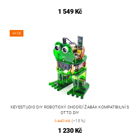
1 549 Kč
AKCE
KEYESTUDIO DIY ROBOTICKÝ CHODÍCÍ ŽABÁK KOMPATIBILNÍ S
OTTO DIY
1 447 Kč
(–15 %)
1 230 Kč