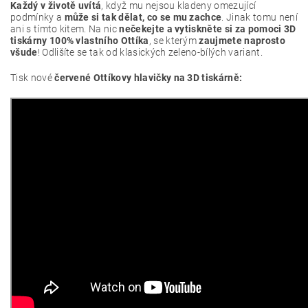
Každý v životě uvítá
, když mu nejsou kladeny omezující
podmínky a
může si tak dělat, co se mu zachce
. Jinak tomu není
ani s tímto kitem. Na nic
nečekejte a vytiskněte si za pomoci 3D
tiskárny 100% vlastního Ottíka
, se kterým
zaujmete naprosto
všude
! Odlišíte se tak od klasických zeleno-bílých variant.
Tisk nové
červené Ottíkovy hlavičky na 3D tiskárně: