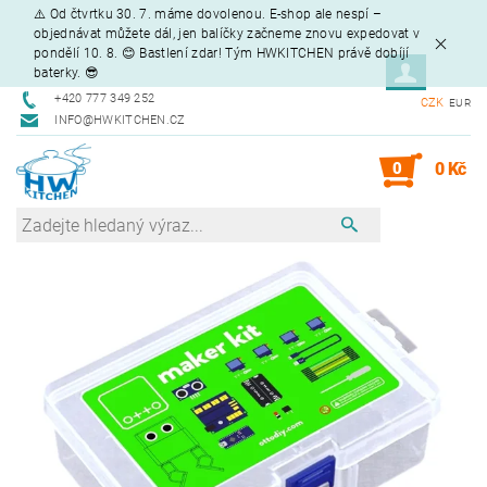
⚠️ Od čtvrtku 30. 7. máme dovolenou. E-shop ale nespí –
objednávat můžete dál, jen balíčky začneme znovu expedovat v
pondělí 10. 8. 😊 Bastlení zdar! Tým HWKITCHEN právě dobíjí
baterky. 😎
+420 777 349 252
CZK
EUR
INFO@HWKITCHEN.CZ
0
0 Kč