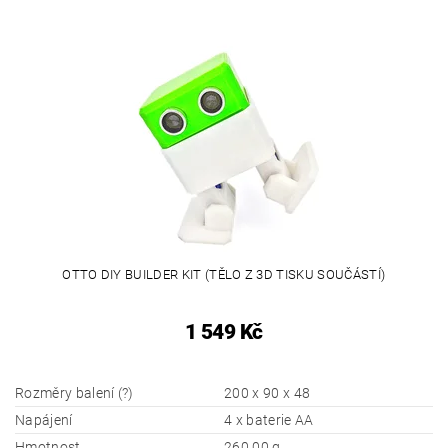
OTTO DIY BUILDER KIT (TĚLO Z 3D TISKU SOUČÁSTÍ)
1 549 Kč
Rozměry balení (?)
200 x 90 x 48
Napájení
4 x baterie AA
Hmotnost
260.00 g