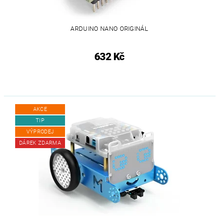
ARDUINO NANO ORIGINÁL
632 Kč
AKCE
TIP
VÝPRODEJ
DÁREK ZDARMA