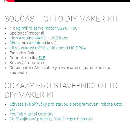
SOUČÁSTI OTTO DIY MAKER KIT
4 x
9g mikro servo motor SG90 - 180°
Spojovací materiál
Klon Arduino NANO + USB kabel
Shield
pro
Arduino
NANO
Ultrazvukový měřič vzdálenosti HC-SR04
Piezo bzučák
Dupont kablíky
F/F
Křížový šroubovák
Držák baterií AA s kablíky a vypínačem (baterie nejsou
součástí)
ODKAZY PRO STAVEBNICI OTTO
DIY MAKER KIT
Uživatelské příručky pro stavbu a programování robota Otto
DIY
YouTube kanál Otto DIY
Další zajímavé projekty Otto DIY pro inspiraci