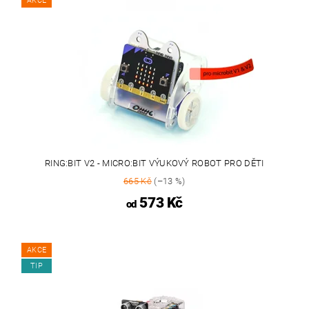
AKCE
RING:BIT V2 - MICRO:BIT VÝUKOVÝ ROBOT PRO DĚTI
665 Kč
(–13 %)
573 Kč
od
AKCE
TIP