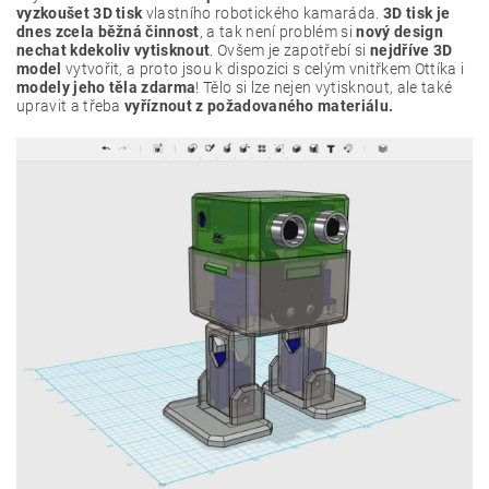
vyzkoušet 3D tisk
vlastního robotického kamaráda.
3D tisk je
dnes zcela běžná činnost
, a tak není problém si
nový design
nechat kdekoliv vytisknout
. Ovšem je zapotřebí si
nejdříve 3D
model
vytvořit, a proto jsou k dispozici s celým vnitřkem Ottíka i
modely jeho těla zdarma
! Tělo si lze nejen vytisknout, ale také
upravit a třeba
vyříznout z požadovaného materiálu.