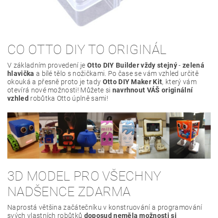
CO OTTO DIY TO ORIGINÁL
V základním provedení je
Otto DIY Builder vždy stejný
-
zelená
hlavička
a bílé tělo s nožičkami. Po čase se vám vzhled určitě
okouká a přesně proto je tady
Otto DIY Maker Kit
, který vám
otevírá nové možnosti! Můžete si
navrhnout VÁŠ originální
vzhled
robůtka Otto úplně sami!
3D MODEL PRO VŠECHNY
NADŠENCE ZDARMA
Naprostá většina začátečníku v konstruování a programování
svých vlastních robůtků
doposud neměla možnosti si