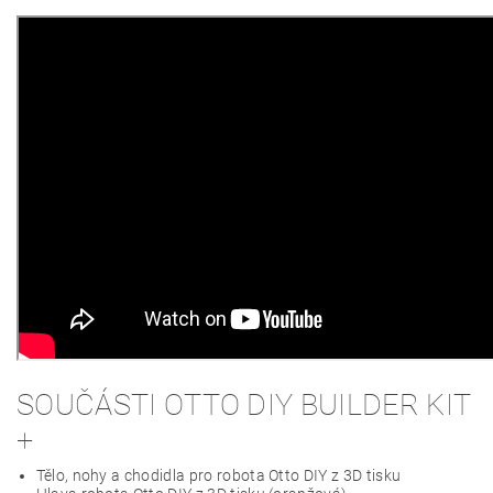
SOUČÁSTI OTTO DIY BUILDER KIT
+
Tělo, nohy a chodidla pro robota Otto DIY z 3D tisku