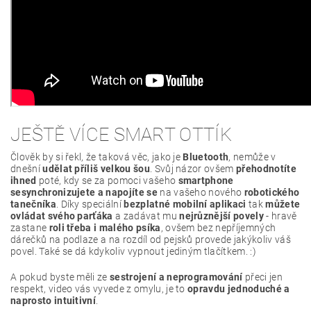
JEŠTĚ VÍCE SMART OTTÍK
Člověk by si řekl, že taková věc, jako je
Bluetooth
, nemůže v
dnešní
udělat příliš velkou šou
. Svůj názor ovšem
přehodnotíte
ihned
poté, kdy se za pomoci vašeho
smartphone
sesynchronizujete a napojíte se
na vašeho nového
robotického
tanečníka
. Díky speciální
bezplatné
mobilní aplikaci
tak
můžete
ovládat svého parťáka
a zadávat mu
nejrůznější povely
- hravě
zastane
roli třeba i malého psíka
, ovšem bez nepříjemných
dárečků na podlaze a na rozdíl od pejsků provede jakýkoliv váš
povel. Také se dá kdykoliv vypnout jediným tlačítkem. :)
A pokud byste měli ze
sestrojení a neprogramování
přeci jen
respekt, video vás vyvede z omylu, je to
opravdu jednoduché a
naprosto intuitivní
.