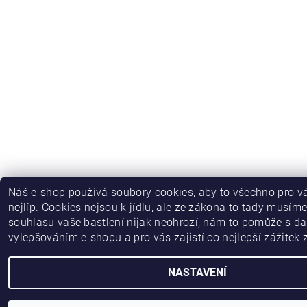
Náš e-shop používá soubory cookies, aby to všechno pro v
nejlíp. Cookies nejsou k jídlu, ale ze zákona to tady musíme
souhlasu vaše bastlení nijak neohrozí, nám to pomůže s da
vylepšováním e-shopu a pro vás zajistí co nejlepší zážitek
NASTAVENÍ