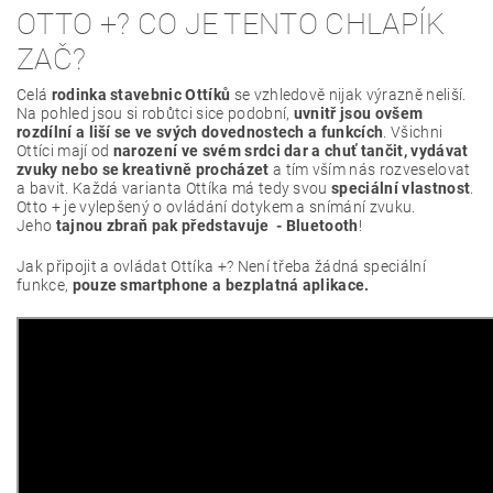
OTTO +? CO JE TENTO CHLAPÍK
ZAČ?
Celá
rodinka stavebnic Ottíků
se vzhledově nijak výrazně neliší.
Na pohled jsou si robůtci sice podobní,
uvnitř jsou ovšem
rozdílní a liší se ve svých dovednostech a funkcích
. Všichni
Ottíci mají od
narození ve svém srdci dar a chuť tančit, vydávat
zvuky nebo se kreativně procházet
a tím vším nás rozveselovat
a bavit. Každá varianta Ottíka má tedy svou
speciální vlastnost
.
Otto + je vylepšený o ovládání dotykem a snímání zvuku.
Jeho
tajnou zbraň pak představuje - Bluetooth
!
Jak připojit a ovládat Ottíka +? Není třeba žádná speciální
funkce,
pouze smartphone a bezplatná aplikace.