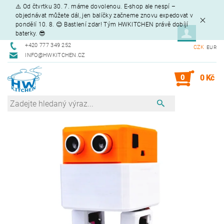
⚠️ Od čtvrtku 30. 7. máme dovolenou. E-shop ale nespí –
objednávat můžete dál, jen balíčky začneme znovu expedovat v
pondělí 10. 8. 😊 Bastlení zdar! Tým HWKITCHEN právě dobíjí
baterky. 😎
+420 777 349 252
CZK
EUR
INFO@HWKITCHEN.CZ
0
0 Kč