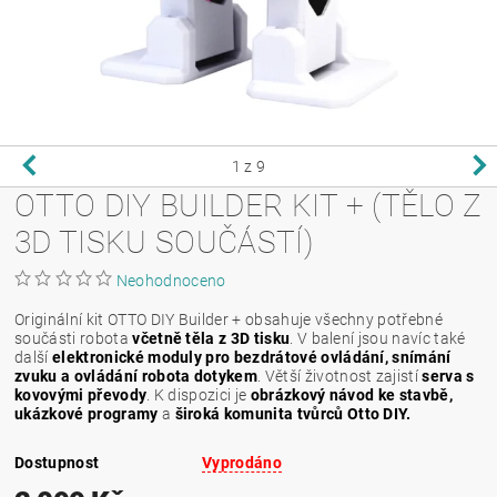
1
z 9
OTTO DIY BUILDER KIT + (TĚLO Z
3D TISKU SOUČÁSTÍ)
Neohodnoceno
Originální kit OTTO DIY Builder + obsahuje všechny potřebné
součásti robota
včetně těla z 3D tisku
.
V balení jsou navíc také
další
elektronické moduly pro bezdrátové ovládání, snímání
zvuku a ovládání robota dotykem
. Větší životnost zajistí
serva s
kovovými převody
.
K dispozici je
obrázkový návod ke stavbě,
ukázkové programy
a
široká komunita tvůrců Otto DIY.
Dostupnost
Vyprodáno