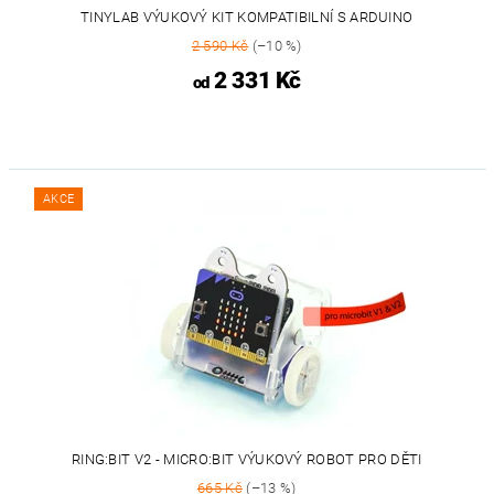
TINYLAB VÝUKOVÝ KIT KOMPATIBILNÍ S ARDUINO
2 590 Kč
(–10 %)
2 331 Kč
od
AKCE
RING:BIT V2 - MICRO:BIT VÝUKOVÝ ROBOT PRO DĚTI
665 Kč
(–13 %)