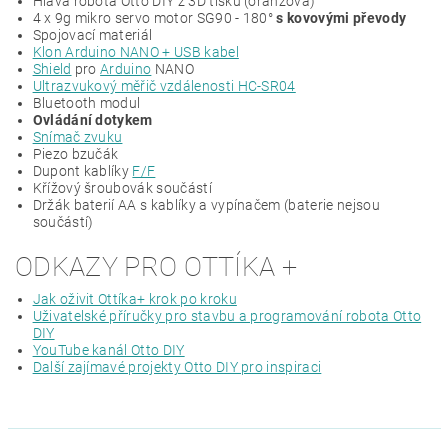
Hlava robota Otto DIY z 3D tisku (oranžová)
4 x
9g mikro servo motor SG90 - 180°
s kovovými převody
Spojovací materiál
Klon Arduino NANO + USB kabel
Shield
pro
Arduino
NANO
Ultrazvukový měřič vzdálenosti HC-SR04
Bluetooth modul
Ovládání dotykem
Snímač zvuku
Piezo bzučák
Dupont kablíky
F/F
Křížový šroubovák součástí
Držák baterií AA s kablíky a vypínačem (baterie nejsou
součástí)
ODKAZY PRO OTTÍKA +
Jak oživit Ottíka+ krok po kroku
Uživatelské příručky pro stavbu a programování robota Otto
DIY
YouTube kanál Otto DIY
Další zajímavé projekty Otto DIY pro inspiraci