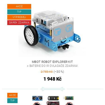
AKCE
TIP
VÝPRODEJ
DÁREK ZDARMA
MBOT ROBOT EXPLORER KIT
+ BATERIE DO IR OVLADAČE ZDARMA!
2 783 Kč
(–30 %)
1 948 Kč
AKCE
TIP