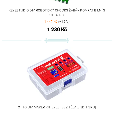
KEYESTUDIO DIY ROBOTICKÝ CHODÍCÍ ŽABÁK KOMPATIBILNÍ S
OTTO DIY
1 447 Kč
(–15 %)
1 230 Kč
OTTO DIY MAKER KIT EYES (BEZ TĚLA Z 3D TISKU)