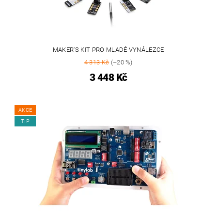
MAKER'S KIT PRO MLADÉ VYNÁLEZCE
4 313 Kč
(–20 %)
3 448 Kč
AKCE
TIP