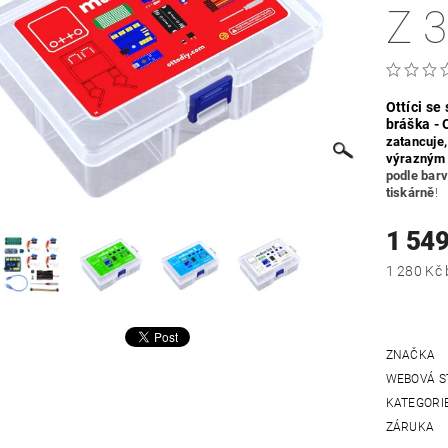
Z 
Ottíci se 
bráška
- 
zatancuje,
výrazný
podle barv
tiskárně
!
1 549
ZNAČKA
WEBOVÁ S
KATEGORI
ZÁRUKA