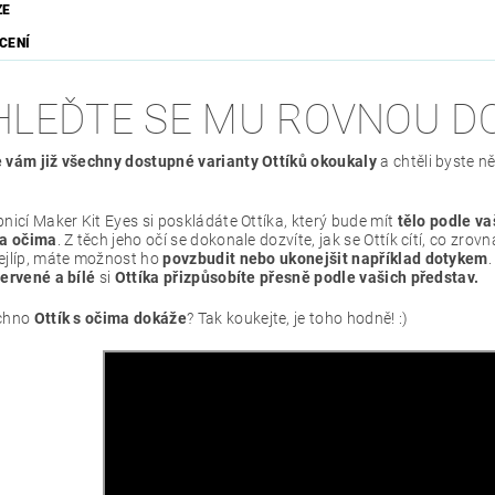
ZE
CENÍ
HLEĎTE SE MU ROVNOU DO
 vám již všechny dostupné varianty Ottíků okoukaly
a chtěli byste n
nicí Maker Kit Eyes si poskládáte Ottíka, který bude mít
tělo podle va
ma očima
. Z těch jeho očí se dokonale dozvíte, jak se Ottík cítí, co zr
ejlíp, máte možnost ho
povzbudit nebo ukonejšit například dotykem
červené a bílé
si
Ottíka přizpůsobíte přesně podle vašich představ.
echno
Ottík s očima dokáže
? Tak koukejte, je toho hodně! :)