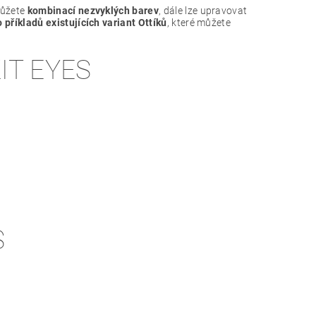
můžete
kombinací nezvyklých barev
, dále lze upravovat
 příkladů existujících variant Ottíků
, které můžete
IT EYES
S