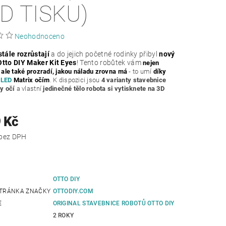
3D TISKU)
Neohodnoceno
stále rozrůstají
a do jejich početné rodinky přibyl
nový
Otto DIY Maker Kit Eyes
! Tento robůtek vám
nejen
 ale také prozradí, jakou náladu zrovna má
- to umí
díky
m
LED
Matrix očím
. K dispozici jsou
4 varianty stavebnice
y očí
a vlastní
jedinečné tělo robota si vytisknete na 3D
 Kč
1 280 Kč bez DPH
OTTO DIY
TRÁNKA ZNAČKY
OTTODIY.COM
E
ORIGINAL STAVEBNICE ROBOTŮ OTTO DIY
2 ROKY