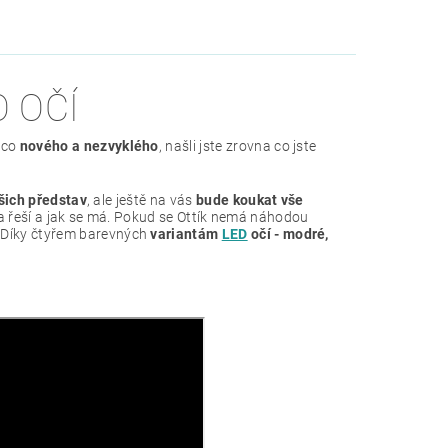
 OČÍ
ěco
nového a nezvyklého
, našli jste zrovna co jste
šich představ
, ale ještě na vás
bude koukat vše
ovna řeší a jak se má. Pokud se Ottík nemá náhodou
. Díky čtyřem barevných
variantám
LED
očí - modré,