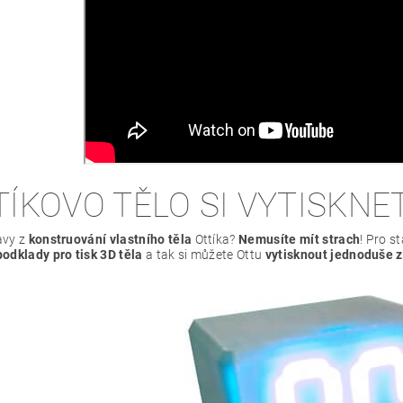
TÍKOVO TĚLO SI VYTISKNE
avy z
konstruování vlastního těla
Ottíka?
Nemusíte mít strach
! Pro s
odklady pro tisk 3D těla
a tak si můžete Ottu
vytisknout jednoduše 