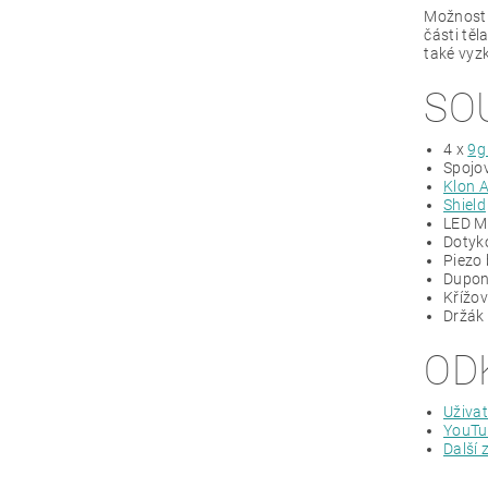
Možností
části těl
také vyz
SO
4 x
9g
Spojov
Klon 
Shield
LED Ma
Dotyk
Piezo
Dupon
Křížo
Držák 
OD
Uživat
YouTu
Další 