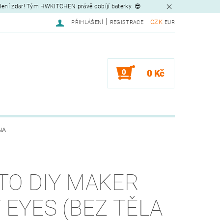
tlení zdar! Tým HWKITCHEN právě dobíjí baterky. 😎
|
CZK
PŘIHLÁŠENÍ
REGISTRACE
EUR
0
0 Kč
NA
TO DIY MAKER
T EYES (BEZ TĚLA