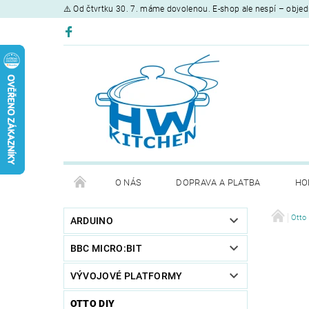
⚠️ Od čtvrtku 30. 7. máme dovolenou. E-shop ale nespí – objed
O NÁS
DOPRAVA A PLATBA
HO
Otto
ARDUINO
BBC MICRO:BIT
VÝVOJOVÉ PLATFORMY
OTTO DIY