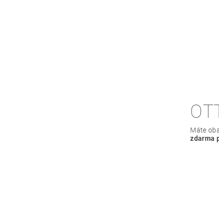
OT
Máte ob
zdarma p