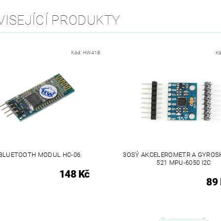
VISEJÍCÍ PRODUKTY
Kód:
HW418
K
BLUETOOTH MODUL HC-06
3OSÝ AKCELEROMETR A GYROS
521 MPU-6050 I2C
148 Kč
89