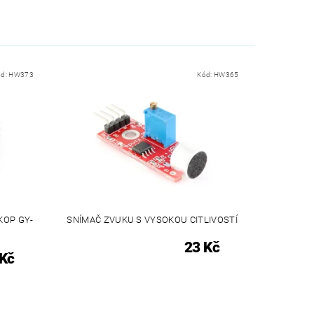
ód:
HW373
Kód:
HW365
KOP GY-
SNÍMAČ ZVUKU S VYSOKOU CITLIVOSTÍ
23 Kč
 Kč