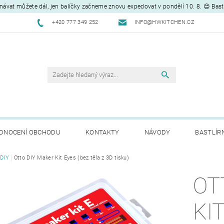
návat můžete dál, jen balíčky začneme znovu expedovat v pondělí 10. 8. 😊 Bas
+420 777 349 252
INFO@HWKITCHEN.CZ
DNOCENÍ OBCHODU
KONTAKTY
NÁVODY
BASTLÍR
 DIY
Otto DIY Maker Kit Eyes (bez těla z 3D tisku)
OT
KI