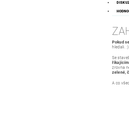
DISKU
HODNO
ZA
Pokud se
hledali. :)
Se staveb
říkající
zrovna n
zelené, 
A co vš