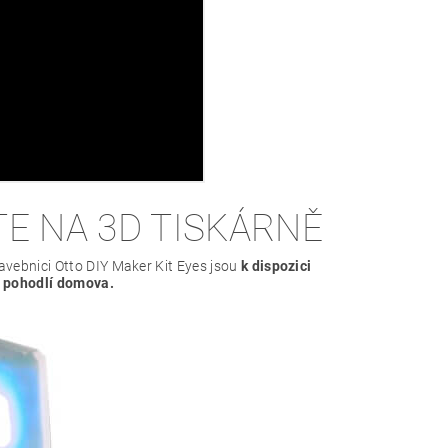
TE NA 3D TISKÁRNĚ
tavebnici Otto DIY Maker Kit Eyes jsou
k dispozici
z pohodlí domova.