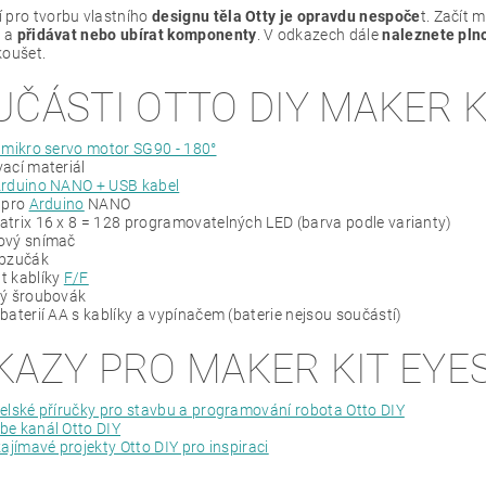
 pro tvorbu vlastního
designu těla Otty je opravdu nespoče
t. Začít 
a a
přidávat nebo ubírat komponenty
. V odkazech dále
naleznete plno
koušet.
UČÁSTI OTTO DIY MAKER K
 mikro servo motor SG90 - 180°
ací materiál
Arduino NANO + USB kabel
pro
Arduino
NANO
trix 16 x 8 = 128 programovatelných LED (barva podle varianty)
ový snímač
 bzučák
t kablíky
F/F
vý šroubovák
baterií AA s kablíky a vypínačem (baterie nejsou součástí)
KAZY PRO MAKER KIT EYE
elské příručky pro stavbu a programování robota Otto DIY
be kanál Otto DIY
zajímavé projekty Otto DIY pro inspiraci