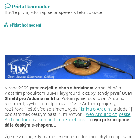
Přidat komentář
Buďte první, kdo napíše příspěvek k této položce.
Přidat hodnocení
V roce 2009 jsme
rozjeli e-shop s Arduinem
v angličtině s
vlastním produktem GSM Playground, což byl tehdy
první GSM
Shield pro Arduino na trhu
. Potom jsme rozšiřovali Arduino
sortiment, vyvíjeli a podporovali různé Arduino projekty,
rozšiřovali ještě více sortiment, vydali
knihu o Arduinu
a dodali ji
pod stromek českým bastlířům, vytvořili
web Arduino.cz
,
české
Arduino fórum
a
komunitu na Facebooku
a
nyní pokračujeme
dále českým e-shopem...
Žijeme v době, kdy máme řešení nebo dokonce chytrou aplikaci