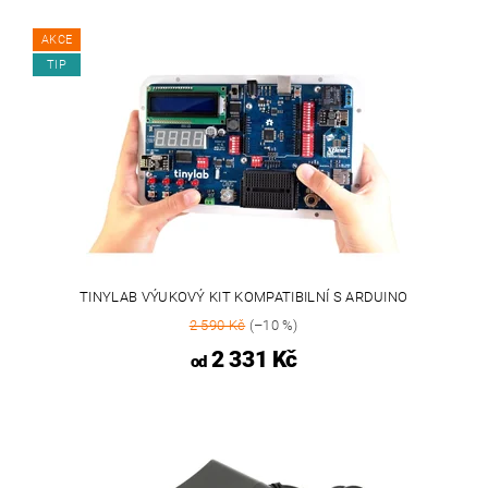
AKCE
TIP
TINYLAB VÝUKOVÝ KIT KOMPATIBILNÍ S ARDUINO
2 590 Kč
(–10 %)
2 331 Kč
od