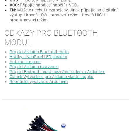
GND:
Připojte k napětí 0 V (zem).
VCC:
Připojte napájecí napětí + VCC.
EN:
Můžete nechat nezapojený. Jinak připojte na digitální
výstup. Úroveň LOW - provozní režim. Úroveň HIGH -
programovací režim.
ODKAZY PRO BLUETOOTH
MODUL
Projekt Arduino Bluetooth Auto
Hrátky s NeoPixel LED páskem
Arduino lampion
Projekt Arduino mravenec
Projekt Blotooth most mezi Androidem a Arduinem
Článek Vytvořte si pro Arduino vlastní appku
Robotická vysavač s Arduinem