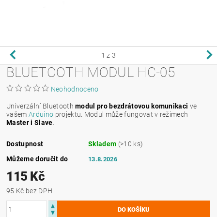
1
z 3
BLUETOOTH MODUL HC-05
Neohodnoceno
Univerzální Bluetooth
modul pro bezdrátovou komunikaci
ve
vašem
Arduino
projektu. Modul může fungovat v režimech
Master i Slave
.
Dostupnost
Skladem
(>10 ks)
Můžeme doručit do
13.8.2026
115 Kč
95 Kč bez DPH