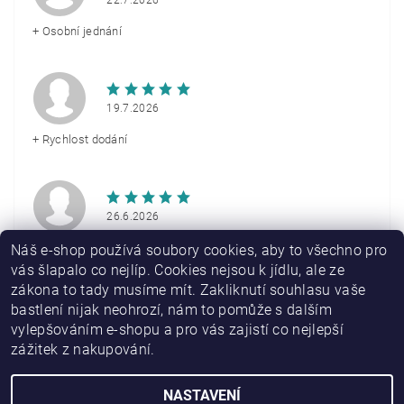
22.7.2026
+ Osobní jednání
19.7.2026
+ Rychlost dodání
26.6.2026
+ Rychlé doručení
Náš e-shop používá soubory cookies, aby to všechno pro
vás šlapalo co nejlíp. Cookies nejsou k jídlu, ale ze
zákona to tady musíme mít. Zakliknutí souhlasu vaše
Zobrazit další hodnocení
bastlení nijak neohrozí, nám to pomůže s dalším
vylepšováním e-shopu a pro vás zajistí co nejlepší
zážitek z nakupování.
NASTAVENÍ