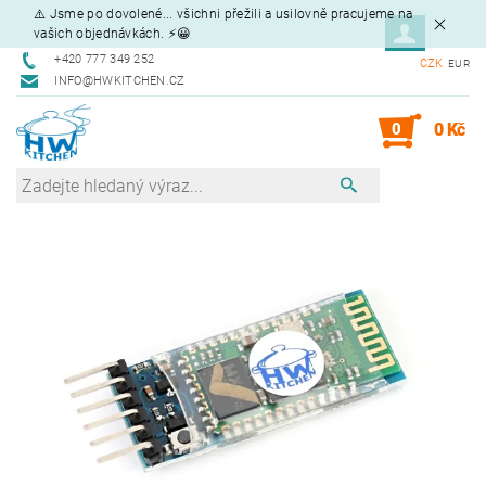
⚠️ Jsme po dovolené... všichni přežili a usilovně pracujeme na
vašich objednávkách. ⚡😀
+420 777 349 252
CZK
EUR
INFO@HWKITCHEN.CZ
0
0 Kč