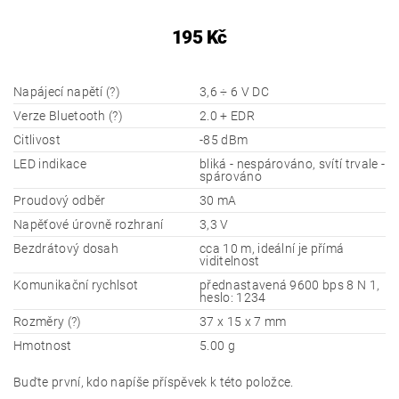
195 Kč
Napájecí napětí (?)
3,6 ÷ 6 V DC
Verze Bluetooth (?)
2.0 + EDR
Citlivost
-85 dBm
LED indikace
bliká - nespárováno, svítí trvale -
spárováno
Proudový odběr
30 mA
Napěťové úrovně rozhraní
3,3 V
Bezdrátový dosah
cca 10 m, ideální je přímá
viditelnost
Komunikační rychlsot
přednastavená 9600 bps 8 N 1,
heslo: 1234
Rozměry (?)
37 x 15 x 7 mm
Hmotnost
5.00 g
Buďte první, kdo napíše příspěvek k této položce.