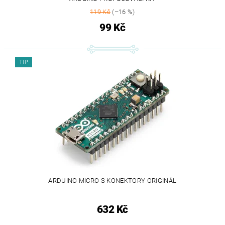
119 Kč
(–16 %)
99 Kč
TIP
ARDUINO MICRO S KONEKTORY ORIGINÁL
632 Kč