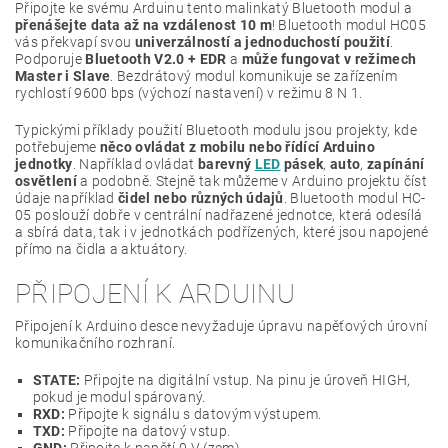
Připojte ke svému Arduinu tento malinkatý Bluetooth modul a
přenášejte data až na vzdálenost 10 m
! Bluetooth modul HC05
vás překvapí svou
univerzálností a jednoduchostí použití
.
Podporuje
Bluetooth V2.0 + EDR
a
může fungovat v režimech
Master i Slave
. Bezdrátový modul komunikuje se zařízením
rychlostí 9600 bps (výchozí nastavení) v režimu 8 N 1.
Typickými příklady použití Bluetooth modulu jsou projekty, kde
potřebujeme
něco ovládat z mobilu nebo řídící Arduino
jednotky
. Například ovládat
barevný
LED
pásek
,
auto
,
zapínání
osvětlení
a podobně. Stejně tak můžeme v Arduino projektu číst
údaje například
čidel nebo různých údajů
. Bluetooth modul HC-
05 poslouží dobře v centrální nadřazené jednotce, která odesílá
a sbírá data, tak i v jednotkách podřízených, které jsou napojené
přímo na čidla a aktuátory.
PŘIPOJENÍ K ARDUINU
Připojení k Arduino desce nevyžaduje úpravu napěťových úrovní
komunikačního rozhraní.
STATE:
Připojte na digitální vstup. Na pinu je úroveň HIGH,
pokud je modul spárovaný.
RXD:
Připojte k signálu s datovým výstupem.
TXD:
Připojte na datový vstup.