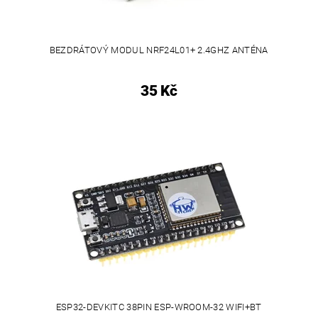
BEZDRÁTOVÝ MODUL NRF24L01+ 2.4GHZ ANTÉNA
35 Kč
ESP32-DEVKITC 38PIN ESP-WROOM-32 WIFI+BT