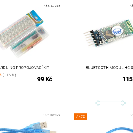
Kód:
AD246
K
ARDUINO PROPOJOVACÍ KIT
BLUETOOTH MODUL HC-0
č
(–16 %)
99 Kč
115
Kód:
HW399
K
AKCE