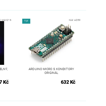
d:
MAK216
Kód:
AD59
TIP
ELNÝ,
ARDUINO MICRO S KONEKTORY
ORIGINÁL
7 Kč
632 Kč