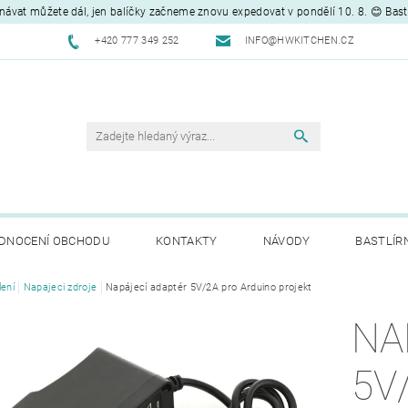
návat můžete dál, jen balíčky začneme znovu expedovat v pondělí 10. 8. 😊 Bas
+420 777 349 252
INFO@HWKITCHEN.CZ
DNOCENÍ OBCHODU
KONTAKTY
NÁVODY
BASTLÍR
lení
Napajeci zdroje
Napájecí adaptér 5V/2A pro Arduino projekt
NA
5V