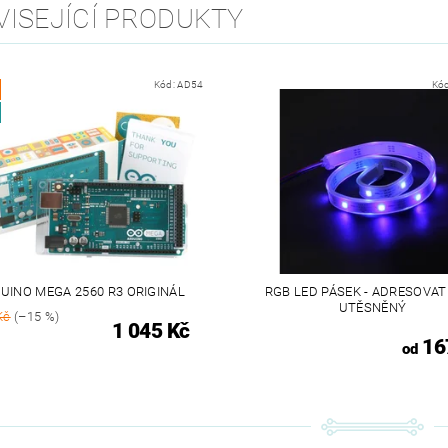
VISEJÍCÍ PRODUKTY
Kód:
AD54
Kó
UINO MEGA 2560 R3 ORIGINÁL
RGB LED PÁSEK - ADRESOVAT
UTĚSNĚNÝ
Kč
(–15 %)
1 045 Kč
16
od