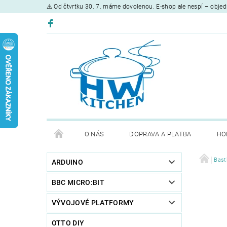
⚠️ Od čtvrtku 30. 7. máme dovolenou. E-shop ale nespí – objed
O NÁS
DOPRAVA A PLATBA
HO
Bast
ARDUINO
BBC MICRO:BIT
VÝVOJOVÉ PLATFORMY
OTTO DIY