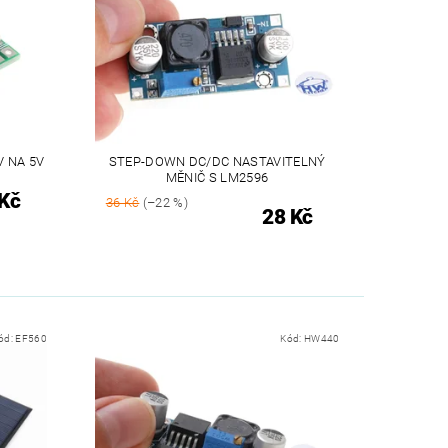
V NA 5V
STEP-DOWN DC/DC NASTAVITELNÝ
MĚNIČ S LM2596
Kč
36 Kč
(–22 %)
28 Kč
ód:
EF560
Kód:
HW440