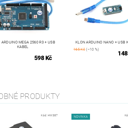
 ARDUINO MEGA 2560 R3 + USB
KLON ARDUINO NANO + USB 
KABEL
165 Kč
(–10 %)
148
598 Kč
OBNÉ PRODUKTY
Kód:
HW387
Kó
NOVINKA