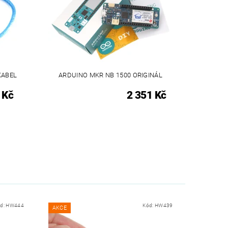
KABEL
ARDUINO MKR NB 1500 ORIGINÁL
 Kč
2 351 Kč
d:
HW444
Kód:
HW439
AKCE