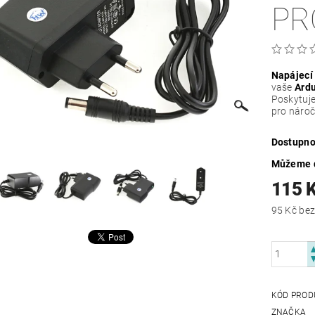
PR
Napájecí 
vaše
Ardu
Poskytuj
pro náročn
Dostupno
Můžeme d
115 
95 Kč
KÓD PROD
ZNAČKA