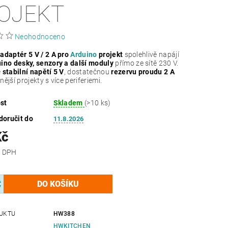
OJEKT
Neohodnoceno
adaptér 5 V / 2 A pro
Arduino
projekt
spolehlivě napájí
ino desky, senzory a další moduly
přímo ze sítě 230 V.
e
stabilní napětí 5 V
, dostatečnou
rezervu proudu 2 A
ější projekty s více periferiemi.
st
Skladem
(>10 ks)
oručit do
11.8.2026
Kč
 bez DPH
UKTU
HW388
HWKITCHEN