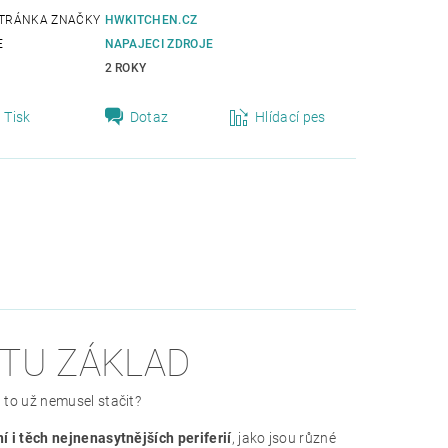
TRÁNKA ZNAČKY
HWKITCHEN.CZ
E
NAPAJECI ZDROJE
2 ROKY
Tisk
Dotaz
Hlídací pes
KTU ZÁKLAD
 to už nemusel stačit?
í i těch nejnenasytnějších periferií
, jako jsou různé