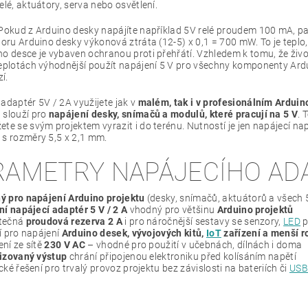
elé, aktuátory, serva nebo osvětlení.
okud z Arduino desky napájíte například 5V relé proudem 100 mA, pa
toru Arduino desky výkonová ztráta (12-5) x 0,1 = 700 mW. To je teplo,
o desce je vybaven ochranou proti přehřátí. Vzhledem k tomu, že životn
teplotách výhodnější použít napájení 5 V pro všechny komponenty A
zí.
adaptér 5V / 2A využijete jak v
malém, tak i v profesionálním Arduin
 slouží pro
napájení desky, snímačů a modulů, které pracují na 5 V
. 
te se svým projektem vyrazit i do terénu. Nutností je jen napájecí na
s rozměry 5,5 x 2,1 mm.
RAMETRY NAPÁJECÍHO ADA
ý pro napájení Arduino projektu
(desky, snímačů, aktuátorů a všech 5
ní napájecí adaptér 5 V / 2 A
vhodný pro většinu
Arduino projektů
tečná
proudová rezerva 2 A
i pro náročnější sestavy se senzory,
LED
p
í pro napájení
Arduino desek, vývojových kitů,
IoT
zařízení a menší r
ní ze sítě
230 V AC
– vhodné pro použití v učebnách, dílnách i doma
lizovaný výstup
chrání připojenou elektroniku před kolísáním napětí
cké řešení pro trvalý provoz projektu bez závislosti na bateriích či
USB