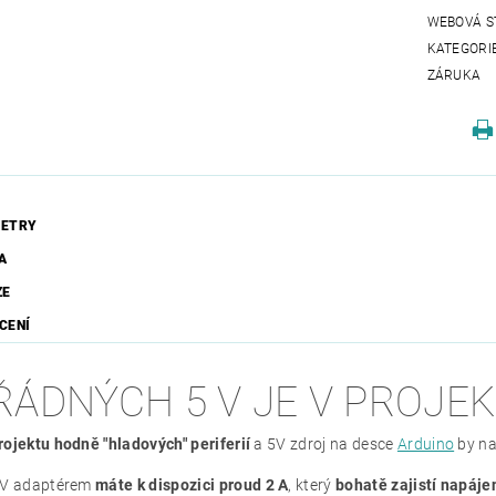
WEBOVÁ S
KATEGORI
ZÁRUKA
ETRY
A
ZE
CENÍ
ŘÁDNÝCH 5 V JE V PROJE
rojektu hodně "hladových" periferií
a 5V zdroj na desce
Arduino
by na
5V adaptérem
máte k dispozici proud 2 A
, který
bohatě zajistí napájen