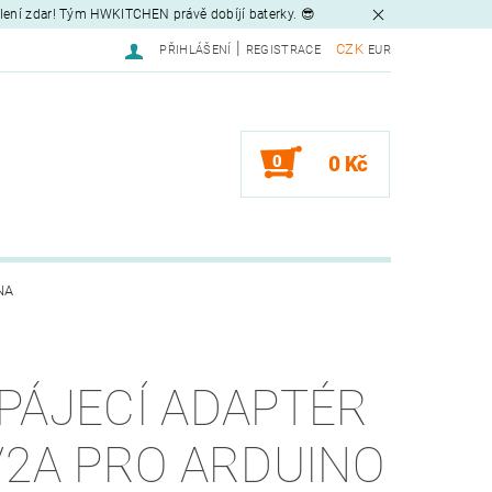
tlení zdar! Tým HWKITCHEN právě dobíjí baterky. 😎
|
CZK
PŘIHLÁŠENÍ
REGISTRACE
EUR
0
0 Kč
NA
PÁJECÍ ADAPTÉR
/2A PRO ARDUINO