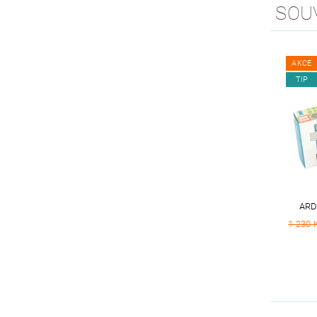
SOU
AKCE
TIP
ARD
1 230 