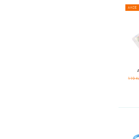
AKCE
119 K