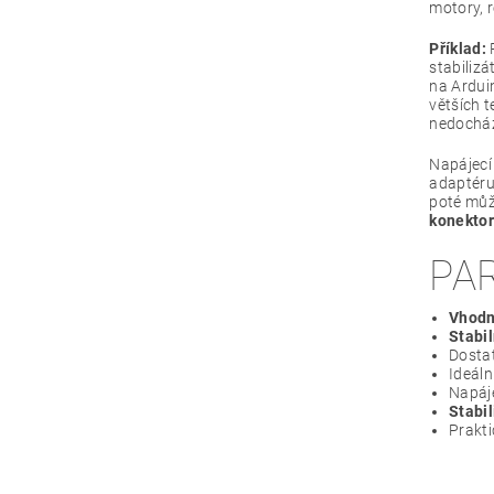
motory, r
Příklad:
P
stabilizá
na Arduin
větších 
nedochá
Napájecí 
adaptéru
poté může
konektor
PA
Vhodn
Stabil
Dosta
Ideáln
Napáje
Stabi
Prakti