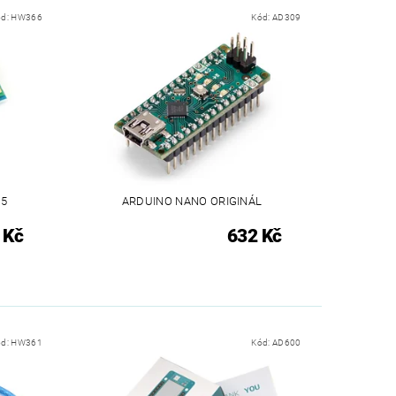
ód:
HW366
Kód:
AD309
5
ARDUINO NANO ORIGINÁL
 Kč
632 Kč
ód:
HW361
Kód:
AD600