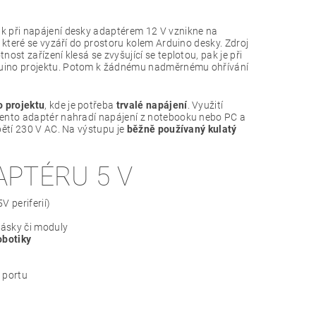
k při napájení desky adaptérem 12 V vznikne na
 které se vyzáří do prostoru kolem Arduino desky. Zdroj
ost zařízení klesá se zvyšující se teplotou, pak je při
rduino projektu. Potom k žádnému nadměrnému ohřívání
o projektu
, kde je potřeba
trvalé napájení
. Využití
Tento adaptér nahradí napájení z notebooku nebo PC a
pětí 230 V AC. Na výstupu je
běžně používaný kulatý
PTÉRU 5 V
V periferií)
ásky či moduly
obotiky
portu