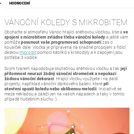
HODNOCENÍ
VÁNOČNÍ KOLEDY S MIKROBITEM
Obohaťte si atmosféru Vánoc hrající sněhovou vločkou, která
ve
spojení s microbitem zvládne třeba vánoční koledy
a ještě vám
pomůže
posunout vaše programovací schopnosti
zas o
kousíček dále. Vločka je připravena na snadné propojení s řídící
deskou
micro:bit
pomocí káblíků s krokodýly a k zapojení jsou
potřeba 3 vodiče.
Svým tvarem napodobuje skutečnou sněhovou vločku a tak
její
přítomnost neurazí žádný vánoční stromeček a nepokazí
žádnou vánoční dekoraci
. Hrající vločku využijete i na další
projekty, například vánoční dárkového balení, které
při
otevření spustí koledu nebo oblíbenou melodii
. Iniciativě se
meze nekladou a záleží jen na vašich nápadech a taky v tomto
případě hudebním sluchu :).