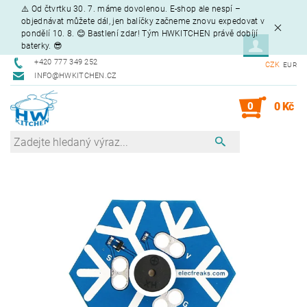
⚠️ Od čtvrtku 30. 7. máme dovolenou. E-shop ale nespí –
objednávat můžete dál, jen balíčky začneme znovu expedovat v
pondělí 10. 8. 😊 Bastlení zdar! Tým HWKITCHEN právě dobíjí
baterky. 😎
+420 777 349 252
CZK
EUR
INFO@HWKITCHEN.CZ
0
0 Kč