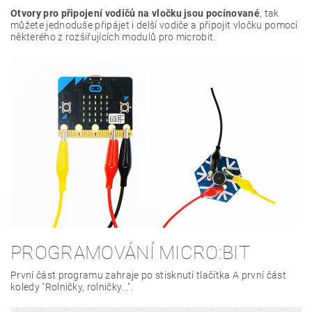
Otvory pro připojení vodičů na vločku jsou pocínované
, tak
můžete jednoduše připájet i delší vodiče a připojit vločku pomocí
některého z rozšiřujících modulů pro microbit.
PROGRAMOVÁNÍ MICRO:BIT
První část programu zahraje po stisknutí tlačítka A první část
koledy "Rolničky, rolničky...".