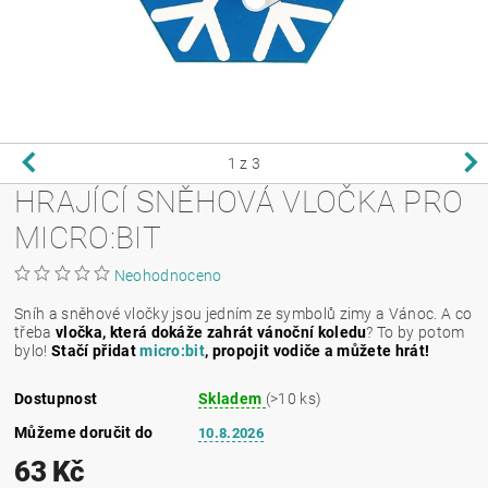
1
z 3
HRAJÍCÍ SNĚHOVÁ VLOČKA PRO
MICRO:BIT
Neohodnoceno
Sníh a sněhové vločky jsou jedním ze symbolů zimy a Vánoc. A co
třeba
vločka, která dokáže zahrát vánoční koledu
? To by potom
bylo!
Stačí přidat
micro:bit
, propojit vodiče a můžete hrát!
Dostupnost
Skladem
(>10 ks)
Můžeme doručit do
10.8.2026
63 Kč