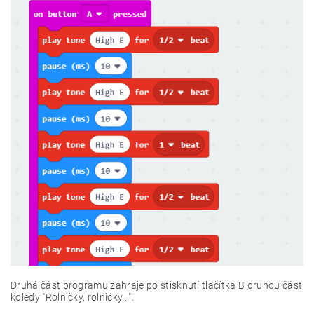
Druhá část programu zahraje po stisknutí tlačítka B druhou část
koledy "Rolničky, rolničky...".