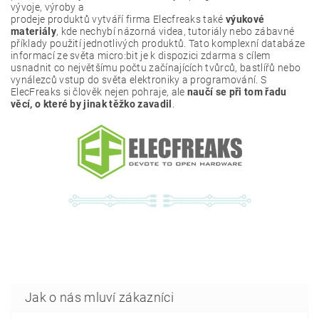
vývoje, výroby a
prodeje produktů vytváří firma Elecfreaks také
výukové
materiály
, kde nechybí názorná videa, tutoriály nebo zábavné
příklady použití jednotlivých produktů. Tato komplexní databáze
informací ze světa micro:bit je k dispozici zdarma s cílem
usnadnit co největšímu počtu začínajících tvůrců, bastlířů nebo
vynálezců vstup do světa elektroniky a programování. S
ElecFreaks si člověk nejen pohraje, ale
naučí se při tom řadu
věcí, o které by jinak těžko zavadil
.