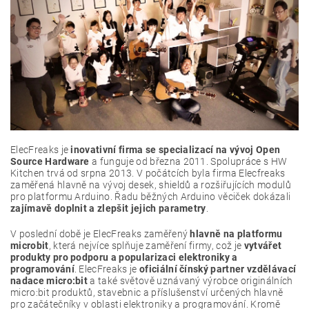
ElecFreaks je
inovativní firma se specializací na vývoj Open
Source Hardware
a funguje od března 2011. Spolupráce s HW
Kitchen trvá od srpna 2013. V počátcích byla firma Elecfreaks
zaměřená hlavně na vývoj desek, shieldů a rozšiřujících modulů
pro platformu Arduino. Řadu běžných Arduino věciček dokázali
zajímavě doplnit a zlepšit jejich parametry
.
V poslední době je ElecFreaks zaměřený
hlavně na platformu
microbit
, která nejvíce splňuje zaměření firmy, což je
vytvářet
produkty pro podporu a popularizaci elektroniky a
programování
. ElecFreaks je
oficiální čínský partner vzdělávací
nadace micro:bit
a také světově uznávaný výrobce originálních
micro:bit produktů, stavebnic a příslušenství určených hlavně
pro začátečníky v oblasti elektroniky a programování. Kromě