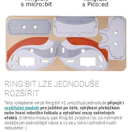
RING:BIT LZE JEDNODUŠE
ROZŠÍŘIT
Tato vylepšená verze Ring:bit V2 umožňuje jednoduše
připojit i
rozšiřující moduly
pro ježdění po čáře, vyhýbání překážkám
nebo hraní robotího fotbalu a vytváření crazy světelných
efektů
. S těmito moduly pak Ring:bit zvládne i to, co normálně
dokáže jen pokročilejší robot a vy se u toho rozhodně nudit
nebudete! :)