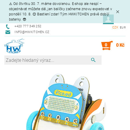
⚠️ Od čtvrtku 30. 7. máme dovolenou. E-shop ale nespí –
objednávat můžete dál, jen balíčky začneme znovu expedovat v
pondělí 10. 8. 😊 Bastlení zdar! Tým HWKITCHEN právě dobíjí
baterky. 😎
+420 777 349 252
CZK
EUR
INFO@HWKITCHEN.CZ
0
0 Kč