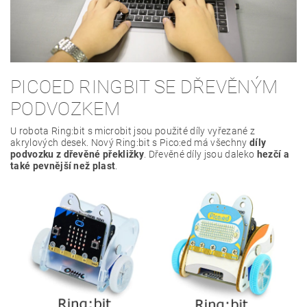
PICOED RINGBIT SE DŘEVĚNÝM
PODVOZKEM
U robota Ring:bit s microbit jsou použité díly vyřezané z
akrylových desek. Nový Ring:bit s Pico:ed má všechny
díly
podvozku z dřevěné překližky
. Dřevěné díly jsou daleko
hezčí a
také pevnější než plast
.