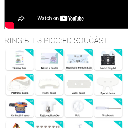
RING:BIT S PICO:ED SOUČÁSTI