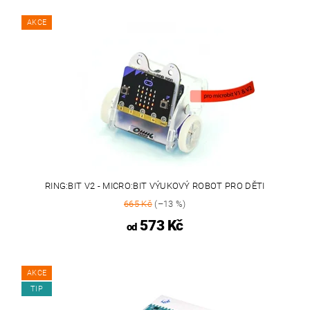
AKCE
RING:BIT V2 - MICRO:BIT VÝUKOVÝ ROBOT PRO DĚTI
665 Kč
(–13 %)
573 Kč
od
AKCE
TIP