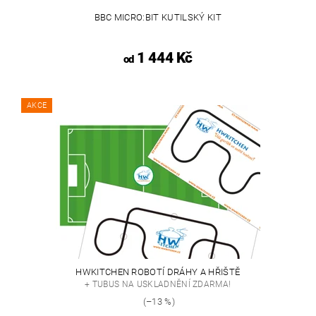
BBC MICRO:BIT KUTILSKÝ KIT
1 444 Kč
od
AKCE
HWKITCHEN ROBOTÍ DRÁHY A HŘIŠTĚ
+ TUBUS NA USKLADNĚNÍ ZDARMA!
(–13 %)