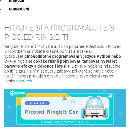
DISKUZE
HODNOCENÍ
HRAJTE SI A PROGRAMUJTE S
PICO:ED RING:BIT!
Ring:bit je malé DIY chytré autíčko poháněné destičkou Pico:ed.
S robůtkem si můžete krásně pohrát ale také si
vyzkoušet
plnohodnotné programování v jazyce Python nebo
C++
.
Ringbit se
dokáže různě pohybovat, tancovat, vytvářet
barevné efekty a dokonce i kreslit!
Děti si Ringbit velmi rychle
oblíbí a zažijí s ním spoustu zábavy, při které se navíc něco
naučí. Robot pracuje s deskou Pico:ed a také všemi verzemi
desky
micro:bit
.