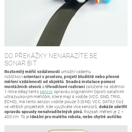
DO PŘEKÁŽKY NENARAZÍTE SE
SONAR:BIT
Roztomilý měřič vzdálenosti
umožní vašemu
robůtkovi
orientaci v prostoru, projetí bludiště nebo přesné
měření vzdálenosti od objektů
.
Snadná instalace pomocí
montážních otvorů
a
třívodičové rozhraní
založené na sběrnici
1-Wire dělají tento
senzor
opravdu originálním! Oproti ostatním
ultrazvukovým měřičům, které mají 4 vodiče (VCC, GND, TRIG,
ECHO), má tento senzor vodiče pouze 3 (GND, VCC, DATA)! Což
ve větších projektech, kde využíváte více senzorů,
dokáže ušetřit
opravdu spousty nenahraditelných pinů.
Rozsah měření je 2 ÷
400 cm. To je
ideální pro malého robota, nebo chytré autíčko
.