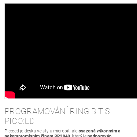
PROGRAMOVÁNÍ RING:BIT S
PICO:ED
Pico:ed je deska ve stylu microbit, ale
osazená výkonným a
nekompromisním čipem RP2040
, který je
podporován