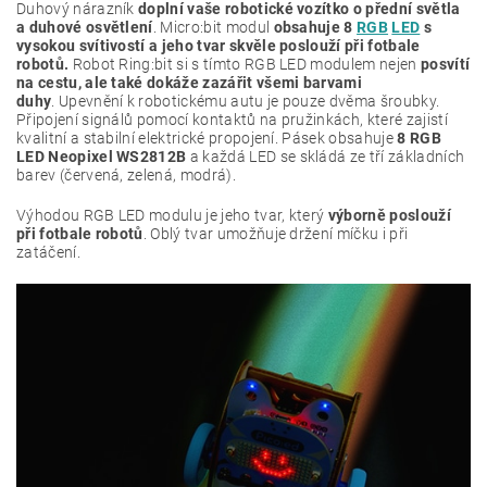
Duhový nárazník
doplní vaše robotické vozítko o přední světla
a duhové osvětlení
. Micro:bit modul
obsahuje 8
RGB
LED
s
vysokou svítivostí a jeho tvar skvěle poslouží při fotbale
robotů.
Robot Ring:bit si s tímto RGB LED modulem nejen
posvítí
na cestu, ale také dokáže zazářit všemi barvami
duhy
.
Upevnění k robotickému autu je pouze dvěma šroubky.
Připojení signálů pomocí kontaktů na pružinkách, které zajistí
kvalitní a stabilní elektrické propojení. Pásek obsahuje
8 RGB
LED Neopixel WS2812B
a každá LED se skládá ze tří základních
barev (červená, zelená, modrá).
Výhodou RGB LED modulu je jeho tvar, který
výborně poslouží
při fotbale robotů
. Oblý tvar umožňuje držení míčku i při
zatáčení.