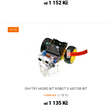
1 152 Kč
od
AKCE
CHYTRÝ MICRO:BIT ROBOT S MOTOR:BIT
1 389 Kč
(–18 %)
1 135 Kč
od