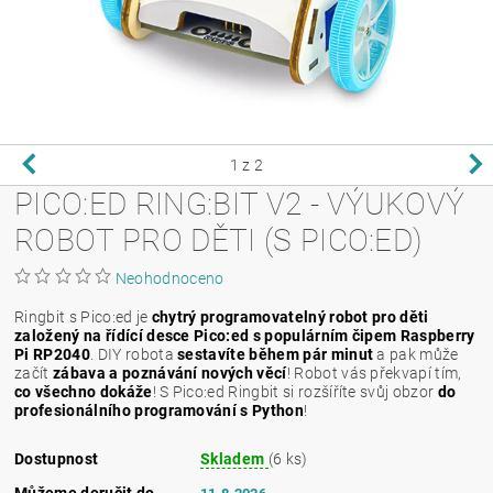
1
z 2
PICO:ED RING:BIT V2 - VÝUKOVÝ
ROBOT PRO DĚTI (S PICO:ED)
Neohodnoceno
Ringbit s Pico:ed je
chytrý programovatelný robot pro děti
založený na řídící desce Pico:ed s populárním čipem Raspberry
Pi RP2040
. DIY robota
sestavíte během pár minut
a pak může
začít
zábava a poznávání nových věcí
! Robot vás překvapí tím,
co všechno dokáže
! S Pico:ed Ringbit si
rozšíříte svůj obzor
do
profesionálního programování s Python
!
Dostupnost
Skladem
(6 ks)
Můžeme doručit do