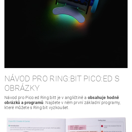
NÁVOD PRO RING:BIT PICO:ED S
OBRÁZKY
Návod pro Pico:ed Ring:bitt je v angličtině a
obsahuje hodně
obrázků a programů
. Najdete v něm první základní programy,
které můžete s Ring:bit vyzkoušet.