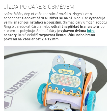
JÍZDA PO ČÁŘE S ÚSMĚVEM
Snímač čáry doplní vaše robotické vozítko Ring:bit V2 o
schopnost
sledovat čáru a udržet se na ní
. Modul se
vyznačuje
velmi snadnou instalací a použitím
.
Snímač čáry umožní robotu
Ring:bit sledovat čáru a nebo
odhalit například hranu stolu
, po
kterém se pohybuje. Snímač čáry je
vybaven dvěma
infra
senzory
, které dokáží
rozpoznat černou čáru nebo hranu
povrchu na vzdálenost 2 ÷ 12 mm
.