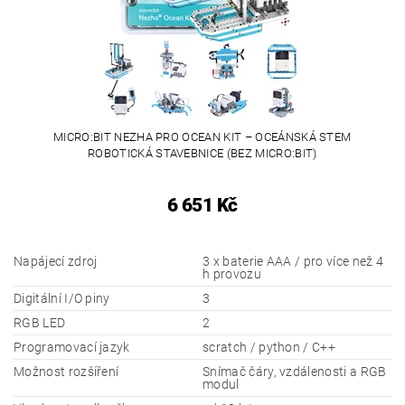
MICRO:BIT NEZHA PRO OCEAN KIT – OCEÁNSKÁ STEM
ROBOTICKÁ STAVEBNICE (BEZ MICRO:BIT)
6 651 Kč
Napájecí zdroj
3 x baterie AAA / pro více než 4
h provozu
Digitální I/O piny
3
RGB LED
2
Programovací jazyk
scratch / python / C++
Možnost rozšíření
Snímač čáry, vzdálenosti a RGB
modul