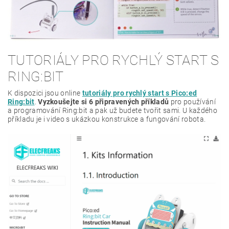
TUTORIÁLY PRO RYCHLÝ START S
RING:BIT
K dispozici jsou online
tutoriály pro rychlý start s Pico:ed
Ring:bit
.
Vyzkoušejte si 6 připravených příkladů
pro používání
a programování Ring:bit a pak už budete tvořit sami. U každého
příkladu je i video s ukázkou konstrukce a fungování robota.