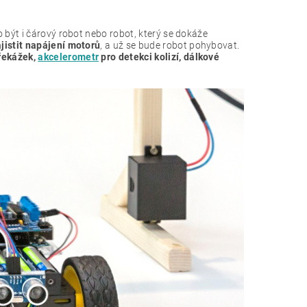
 být i čárový robot nebo robot, který se dokáže
ajistit napájení motorů
, a už se bude robot pohybovat.
překážek,
akcelerometr
pro detekci kolizí, dálkové