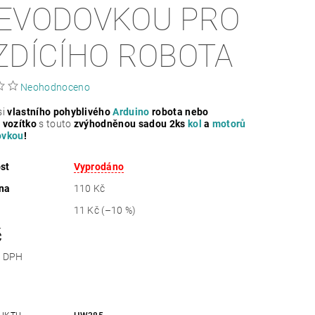
EVODOVKOU PRO
ZDÍCÍHO ROBOTA
Neohodnoceno
si
vlastního pohyblivého
Arduino
robota nebo
 vozítko
s touto
zvýhodněnou sadou 2ks
kol
a
motorů
ovkou
!
st
Vyprodáno
na
110 Kč
11 Kč
(–10 %)
č
 bez DPH