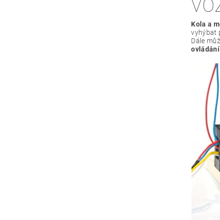
VO
Kola a m
vyhýbat 
Dále můž
ovládání