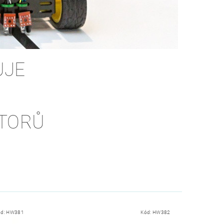
UJE
OTORŮ
ód:
HW381
Kód:
HW382