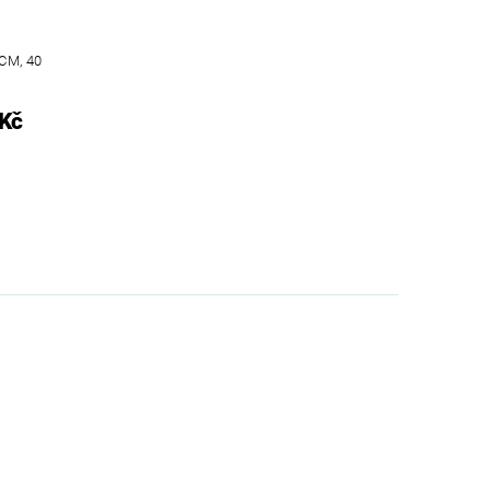
CM, 40
 Kč