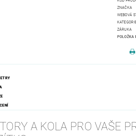
KÓD PROD
ZNAČKA
WEBOVÁ S
KATEGORI
ZÁRUKA
POLOŽKA 
ETRY
A
ZE
CENÍ
TORY A KOLA PRO VAŠE P