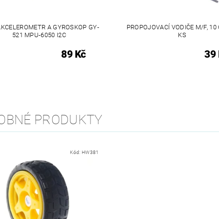
AKCELEROMETR A GYROSKOP GY-
PROPOJOVACÍ VODIČE M/F, 10 
521 MPU-6050 I2C
KS
89 Kč
39
OBNÉ PRODUKTY
Kód:
HW381