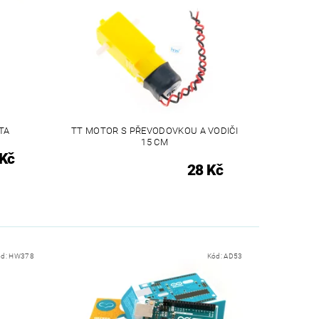
TA
TT MOTOR S PŘEVODOVKOU A VODIČI
15 CM
 Kč
28 Kč
ód:
HW378
Kód:
AD53