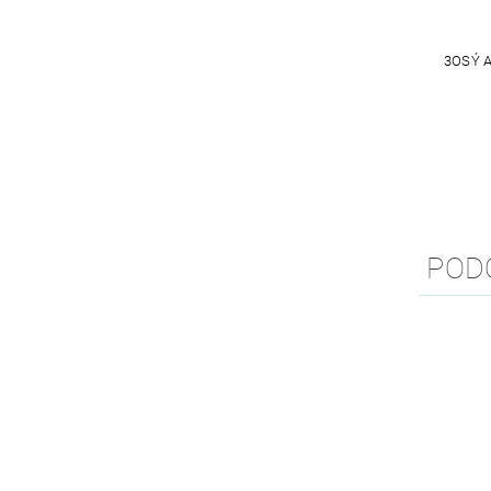
3OSÝ 
POD