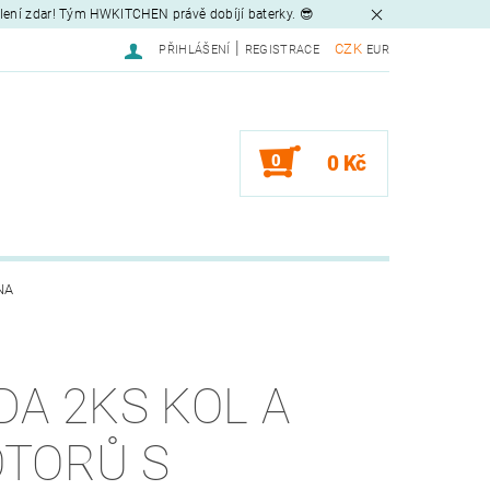
tlení zdar! Tým HWKITCHEN právě dobíjí baterky. 😎
|
CZK
PŘIHLÁŠENÍ
REGISTRACE
EUR
0
0 Kč
NA
DA 2KS KOL A
TORŮ S