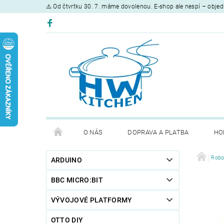
⚠️ Od čtvrtku 30. 7. máme dovolenou. E-shop ale nespí – objed
O NÁS
DOPRAVA A PLATBA
HO
Robo
ARDUINO
BBC MICRO:BIT
VÝVOJOVÉ PLATFORMY
OTTO DIY