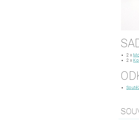
SA
2 x
Mo
2 x
Ko
OD
Soutě
SOU