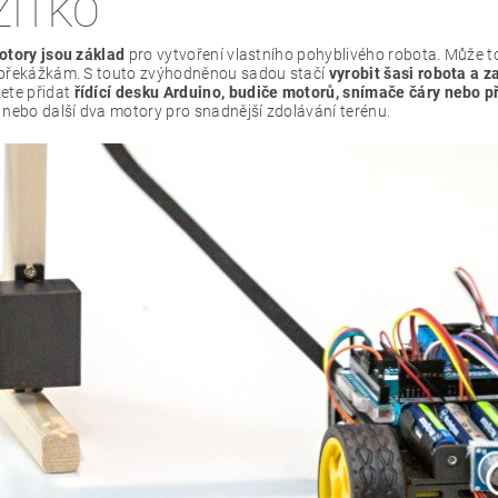
ZÍTKO
otory jsou základ
pro vytvoření vlastního pohyblivého robota. Může to
překážkám. S touto zvýhodněnou sadou stačí
vyrobit šasi robota a z
ete přidat
řídící desku Arduino, budiče motorů, snímače čáry nebo 
nebo další dva motory pro snadnější zdolávání terénu.