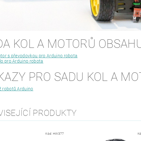
DA KOL A MOTORŮ OBSAH
tor s převodovkou pro Arduino robota
lo pro Arduino robota
KAZY PRO SADU KOL A M
ž robotů Arduino
VISEJÍCÍ PRODUKTY
Kód:
HW377
K