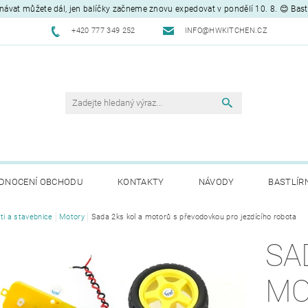
návat můžete dál, jen balíčky začneme znovu expedovat v pondělí 10. 8. 😊 Bas
+420 777 349 252
INFO@HWKITCHEN.CZ
DNOCENÍ OBCHODU
KONTAKTY
NÁVODY
BASTLÍR
ti a stavebnice
Motory
Sada 2ks kol a motorů s převodovkou pro jezdícího robota
SA
MO