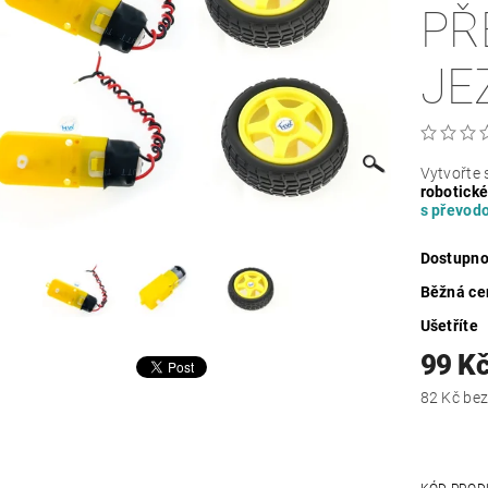
PŘ
JE
Vytvořte 
robotické
s převod
Dostupno
Běžná ce
Ušetříte
99 K
82 Kč