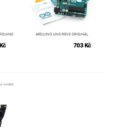
ARDUINO
ARDUINO UNO REV3 ORIGINÁL
 Kč
703 Kč
ód:
HW380