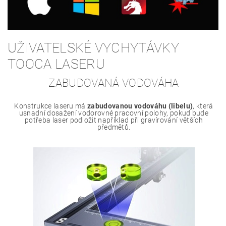
UŽIVATELSKÉ VYCHYTÁVKY
TOOCA LASERU
ZABUDOVANÁ VODOVÁHA
Konstrukce laseru má
zabudovanou vodováhu (libelu)
, která
usnadní dosažení vodorovné pracovní polohy, pokud bude
potřeba laser podložit například při gravírování větších
předmětů.