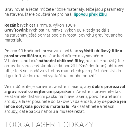
Gravírovat a řezat můžete různé materiály. Níže jsou parametry
nastavení, které používáme pro naši
lipovou překližku
.
Řezání:
rychlost 1 mm/s, výkon 100%
Gravírování:
rychlost 40 mm/s, výkon 80%, tady se dá s
nastavením ještě pohrát podle tvrdosti povrchu gravírovaného
materiálu
Po cca 20 hodinách provozu je potřeba
vyčistit uhlíkový filtr a
prostor ventilátoru
, nejlépe kartáčkem a vysavačem.
V balení jsou také
náhradní uhlíkové filtry
, pokud je použitý filtr
opravdu zanesený. Jinak se dá použít běžně dostupný uhlíkový
filtr, který se prodává v hobby marketech jako příslušenství do
digestoří. Jedno balení vystačí na mnoho použití.
Velmi důležité je správné zaostření laseru, aby
dobře prořezával
a gravíroval co nejtenčím paprskem
. Zaostření provedete tak,
že stáhnete distanční páčku na hlavě laseru, povolíte aretační
šrouby a laser posunete do takové vzdálenosti, aby se
páčka jen
lehce dotýkala povrchu materiálu
. Pak zatáhnete aretační
šrouby, dáte páčku nahoru a můžete řezat.
TOOCA LASER 1 ODKAZY