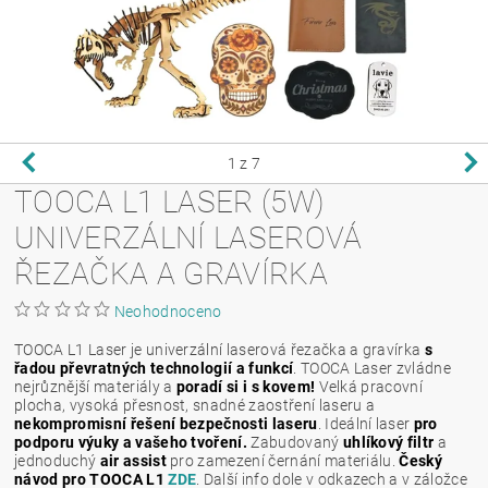
1
z 7
TOOCA L1 LASER (5W)
UNIVERZÁLNÍ LASEROVÁ
ŘEZAČKA A GRAVÍRKA
Neohodnoceno
TOOCA L1 Laser je univerzální laserová řezačka a gravírka
s
řadou převratných technologií a funkcí
. TOOCA Laser zvládne
nejrůznější materiály a
poradí si i s kovem!
Velká pracovní
plocha, vysoká přesnost, snadné zaostření laseru a
nekompromisní řešení bezpečnosti laseru
. Ideální laser
pro
podporu výuky a vašeho tvoření.
Zabudovaný
uhlíkový filtr
a
jednoduchý
air assist
pro zamezení černání materiálu.
Český
návod pro TOOCA L1
ZDE
. Další info dole v odkazech a v záložce