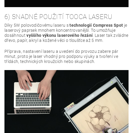
6) SNADNÉ POUŽITÍ TOOCA LASERU
Díky 5W polovodičovému laseru s
technologií Compress Spot
je
laserový paprsek mnohem koncentrovanější. To umožňuje
dosáhnout
vyššího výkonu laserového řezání
. Laser tak zvládne
dřevo, papír, akryl a kožené věci o tloušťce až 5 mm.
Příprava, nastavení laseru a uvedení do provozu zabere pár
minut, proto je laser vhodný pro podporu výuky a tvoření ve
třídách, technických kroužcích nebo skupinách.