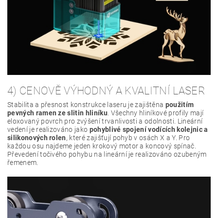
4) CENOVĚ VÝHODNÝ A KVALITNÍ LASER
Stabilita a přesnost konstrukce laseru je zajištěna
použitím
pevných ramen ze slitin hliníku
. Všechny hliníkové profily mají
eloxovaný povrch pro zvýšení trvanlivosti a odolnosti. Lineární
vedení je realizováno jako
pohyblivé spojení vodících kolejnic a
silikonových rolen
, které zajišťují pohyb v osách X a Y. Pro
každou osu najdeme jeden krokový motor a koncový spínač.
Převedení točivého pohybu na lineární je realizováno ozubeným
řemenem.