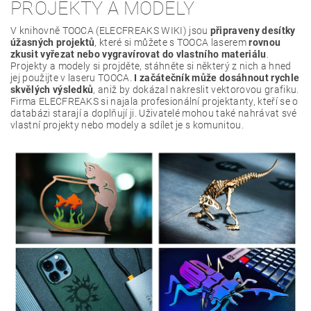
PROJEKTY A MODELY
V knihovně TOOCA (ELECFREAKS WIKI) jsou
připraveny desítky
úžasných projektů
, které si můžete s TOOCA laserem
rovnou
zkusit vyřezat nebo vygravírovat do vlastního materiálu
.
Projekty a modely si projděte, stáhněte si některý z nich a hned
jej použijte v laseru TOOCA.
I začátečník může dosáhnout rychle
skvělých výsledků
, aniž by dokázal nakreslit vektorovou grafiku.
Firma ELECFREAKS si najala profesionální projektanty, kteří se o
databázi starají a doplňují ji. Uživatelé mohou také nahrávat své
vlastní projekty nebo modely a sdílet je s komunitou.