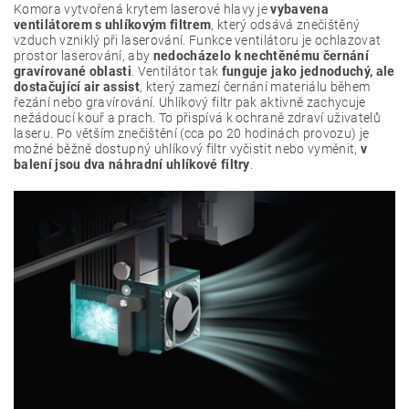
Komora vytvořená krytem laserové hlavy je
vybavena
ventilátorem s uhlíkovým filtrem
, který odsává znečištěný
vzduch vzniklý při laserování. Funkce ventilátoru je ochlazovat
prostor laserování, aby
nedocházelo k nechtěnému černání
gravírované oblasti
. Ventilátor tak
funguje jako jednoduchý, ale
dostačující air assist
, který zamezí černání materiálu během
řezání nebo gravírování. Uhlíkový filtr pak aktivně zachycuje
nežádoucí kouř a prach. To přispívá k ochraně zdraví uživatelů
laseru. Po větším znečištění (cca po 20 hodinách provozu) je
možné běžně dostupný uhlíkový filtr vyčistit nebo vyměnit,
v
balení jsou dva náhradní uhlíkové filtry
.