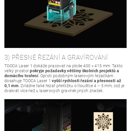
3) PŘESNÉ ŘEZÁNÍ A GRAVÍROVÁNÍ
TOOCA Laser 1 dokáže pracovat na ploše 400 × 415 mm. Takto
velký prostor
pokryje požadavky většiny školních projektů a
domácího tvoření
. Oproti podobným laserovým řezačkám
dosahuje TOOCA Laser 1
vyšší rychlosti řezání a přesnosti až
0,1 mm
. Zvládne také řezat překližku o tloušťce 4 – 5 mm, což je
dvakrát více než u laserových gravírek jiných značek.