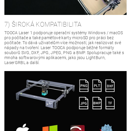
7) ŠIROKÁ KOMPATIBILITA
TOOCA Laser 1 podporuje operační systémy Windows / macOS
pro počítače a také paměťové karty microSD pro práci bez
počítače. To dává uživatelům více možností, jak realizovat své
nápady na tvoření. Laser TOOCA podporuje běžné formáty
souborů SVG, DXF, JPG, JPEG, PNG a BMP. Spolupracuje také s
mnoha softwarovými aplikacemi, jako jsou LightBurn,
LaserGRBL a další.