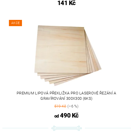
141 Kč
AKCE
PREMIUM LIPOVÁ PŘEKLIŽKA PRO LASEROVÉ ŘEZÁNÍ A
GRAVÍROVÁNÍ 300X300 (6KS)
519 Kč
(–6 %)
490 Kč
od