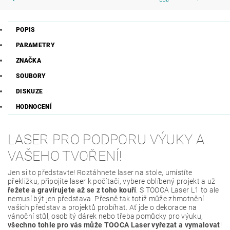
POPIS
PARAMETRY
ZNAČKA
SOUBORY
DISKUZE
HODNOCENÍ
LASER PRO PODPORU VÝUKY A
VAŠEHO TVOŘENÍ!
Jen si to představte! Roztáhnete laser na stole, umístíte
překližku, připojíte laser k počítači, vybere oblíbený projekt a už
řežete a gravírujete až se z toho kouří
. S TOOCA Laser L1 to ale
nemusí být jen představa. Přesně tak totiž může zhmotnění
vašich představ a projektů probíhat. Ať jde o dekorace na
vánoční stůl, osobitý dárek nebo třeba pomůcky pro výuku,
všechno tohle pro vás může TOOCA Laser vyřezat a vymalovat
!