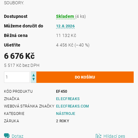
SOUBORY.
Dostupnost
Skladem
(4 ks)
Můžeme doručit do
12.8.2026
Běžná cena
11 132 Kč
Ušetříte
4 456 Kč
(–40 %)
6 676 Kč
5 517 Kč bez DPH
KÓD PRODUKTU
EF450
ZNAČKA
ELECFREAKS
WEBOVÁ STRÁNKA ZNAČKY
ELECFREAKS.COM
KATEGORIE
NÁSTROJE
ZÁRUKA
2 ROKY
Dotaz
Hlídací pes