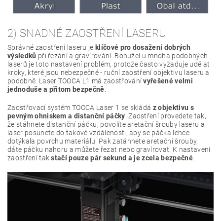
2) SNADNÉ ZAOSTŘENÍ LASERU
Správné zaostření laseru je
klíčové pro dosažení dobrých
výsledků
při řezání a gravírování. Bohužel u mnoha podobných
laserů je toto nastavení problém, protože často vyžaduje udělat
kroky, které jsou nebezpečné - ruční zaostření objektivu laseru a
podobně. Laser TOOCA L1 má zaostřování
vyřešené velmi
jednoduše a přitom bezpečně
.
Zaostřovací systém TOOCA Laser 1 se skládá
z objektivu s
pevným ohniskem a distanční páčky
. Zaostření provedete tak,
že stáhnete distanční páčku, povolíte aretační šrouby laseru a
laser posunete do takové vzdálenosti, aby se páčka lehce
dotýkala povrchu materiálu. Pak zatáhnete aretační šrouby,
dáte páčku nahoru a můžete řezat nebo gravírovat. K nastavení
zaostření tak
stačí pouze pár sekund
a je zcela bezpečné
.