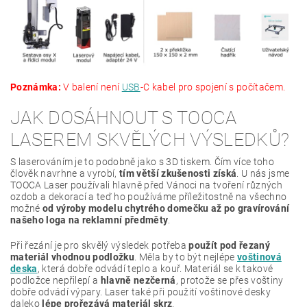
Poznámka:
V balení není
USB
-C kabel pro spojení s počítačem.
JAK DOSÁHNOUT S TOOCA
LASEREM SKVĚLÝCH VÝSLEDKŮ?
S laserováním je to podobně jako s 3D tiskem. Čím více toho
člověk navrhne a vyrobí,
tím větší zkušenosti získá
. U nás jsme
TOOCA Laser používali hlavně před Vánoci na tvoření různých
ozdob a dekorací a teď ho používáme příležitostně na všechno
možné
od výroby modelu chytrého domečku až po gravírování
našeho loga na reklamní předměty
.
Při řezání je pro skvělý výsledek potřeba
použít pod řezaný
materiál vhodnou podložku
. Měla by to být nejlépe
voštinová
deska
, která dobře odvádí teplo a kouř. Materiál se k takové
podložce nepřilepí a
hlavně nezčerná
, protože se přes voštiny
dobře odvádí výpary. Laser také při použití voštinové desky
daleko
lépe prořezává materiál skrz
.