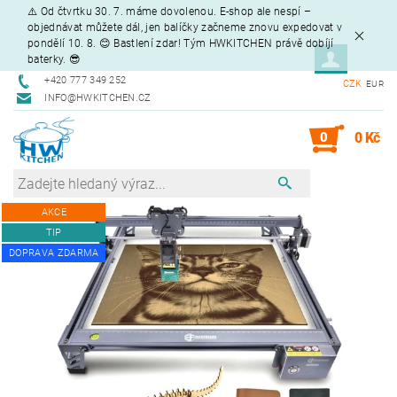
⚠️ Od čtvrtku 30. 7. máme dovolenou. E-shop ale nespí –
objednávat můžete dál, jen balíčky začneme znovu expedovat v
pondělí 10. 8. 😊 Bastlení zdar! Tým HWKITCHEN právě dobíjí
baterky. 😎
+420 777 349 252
CZK
EUR
INFO@HWKITCHEN.CZ
0
0 Kč
AKCE
TIP
DOPRAVA ZDARMA