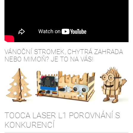
VÁNOČNÍ STROMEK, CHYTRÁ ZAHRADA
NEBO MIMOŇ? JE TO NA VÁS!
TOOCA LASER L1 POROVNÁNÍ S
KONKURENCÍ