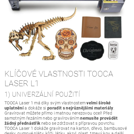
KLÍČOVÉ VLASTNOSTI TOOCA
LASER L1
1) UNIVERZÁLNÍ POUŽITÍ
TOOCA Laser 1 má díky svým vlastnostem
velmi široké
uplatnění
a dokáže si
poradit s nejrůznějšími materiály
.
Gravírovat můžete přímo i matnou nerezovou ocel! Před
samotným řezáním nebo gravírováním
nemusíte provádět
žádný přednástřik
nebo se zdržovat s přípravou povrchu.
TOOCA Laser 1 dokáže gravírovat na karton, dřevo, bambusové
desky, gumové pláty, kůži, látku, akryl, plast, tmavý kov a další