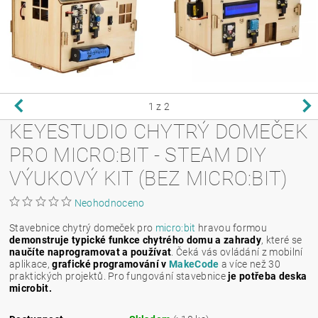
1
z 2
KEYESTUDIO CHYTRÝ DOMEČEK
PRO MICRO:BIT - STEAM DIY
VÝUKOVÝ KIT (BEZ MICRO:BIT)
Neohodnoceno
Stavebnice chytrý domeček pro
micro:bit
hravou formou
demonstruje typické funkce chytrého domu a zahrady
, které se
naučíte naprogramovat a používat
. Čeká vás ovládání z mobilní
aplikace,
grafické programování v
MakeCode
a více než 30
praktických projektů. Pro fungování stavebnice
je potřeba deska
microbit.