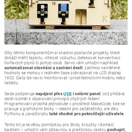
Díky těmto komponentům si snadno postavíte projekty, které
dokáží měřit teplotu, vlhkost vzduchu, detekovat koncentraci
hořlavých plynů či pohyb osob. Servo vám umožní například
automatizovat otevírání a zavírání dveří
, zatímco naměřené
hodnoty se mohou v reálném čase zobrazovat na LCD displeji
1602. Data lze navíc monitorovat i prostřednictvím mobilu nebo
tabletu.
Sada podporuje
napájení přes
USB
i solární panel
, což přidává
další rozměr k objevování principů chytrých řešení.
Programování probíhá jednoduše v prostředí MakeCode, kde se
pracuje s grafickými bloky – ideální pro začátečníky, ale díky
Pythonu a JavaScriptu
také vhodné pro pokročilejší uživatele
.
Tento kit je skvělou pomůckou pro školy, kroužky i domácí
bastlení – umožní vám zábavnou a praktickou cestou
pochopit,