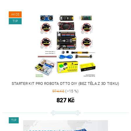
AKCE
TIP
STARTER KIT PRO ROBOTA OTTO DIY (BEZ TĚLA Z 3D TISKU)
974 Kč
(–15 %)
827 Kč
TIP