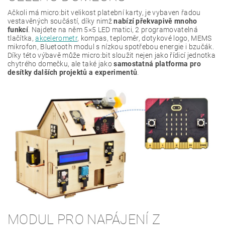
Ačkoli má micro:bit velikost platební karty, je vybaven řadou
vestavěných součástí, díky nimž
nabízí překvapivě mnoho
funkcí
. Najdete na něm 5×5 LED matici, 2 programovatelná
tlačítka,
akcelerometr
, kompas, teploměr, dotykové logo, MEMS
mikrofon, Bluetooth modul s nízkou spotřebou energie i bzučák.
Díky této výbavě může micro:bit sloužit nejen jako řídicí jednotka
chytrého domečku, ale také jako
samostatná platforma pro
desítky dalších projektů a experimentů
.
MODUL PRO NAPÁJENÍ Z