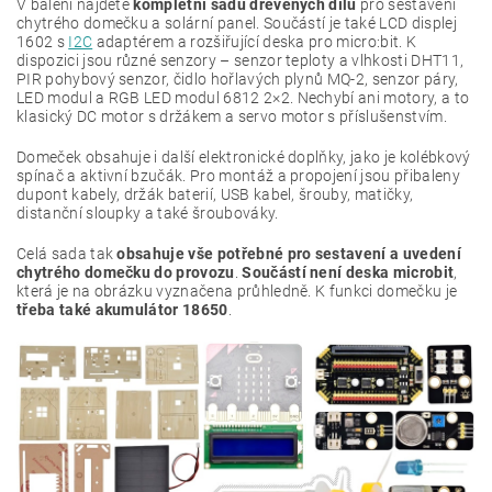
V balení najdete
kompletní sadu dřevěných dílů
pro sestavení
chytrého domečku a solární panel. Součástí je také LCD displej
1602 s
I2C
adaptérem a rozšiřující deska pro micro:bit. K
dispozici jsou různé senzory – senzor teploty a vlhkosti DHT11,
PIR pohybový senzor, čidlo hořlavých plynů MQ-2, senzor páry,
LED modul a RGB LED modul 6812 2×2. Nechybí ani motory, a to
klasický DC motor s držákem a servo motor s příslušenstvím.
Domeček obsahuje i další elektronické doplňky, jako je kolébkový
spínač a aktivní bzučák. Pro montáž a propojení jsou přibaleny
dupont kabely, držák baterií, USB kabel, šrouby, matičky,
distanční sloupky a také šroubováky.
Celá sada tak
obsahuje vše potřebné pro sestavení a uvedení
chytrého domečku do provozu
.
Součástí není deska microbit
,
která je na obrázku vyznačena průhledně. K funkci domečku je
třeba také akumulátor 18650
.