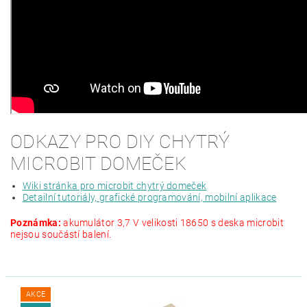
ODKAZY PRO DIY CHYTRÝ
MICROBIT DOMEČEK
Wiki stránka pro microbit chytrý domeček
Detailní tutoriály, grafické programování, mobilní aplikace
Poznámka:
akumulátor 3,7 V velikosti 18650 s deska microbit
nejsou součástí balení.
AKCE