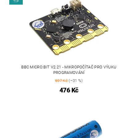
TIP
BBC MICRO:BIT V2.21 - MIKROPOČÍTAČ PRO VÝUKU
PROGRAMOVÁNÍ
697 Kč
(–31 %)
476 Kč