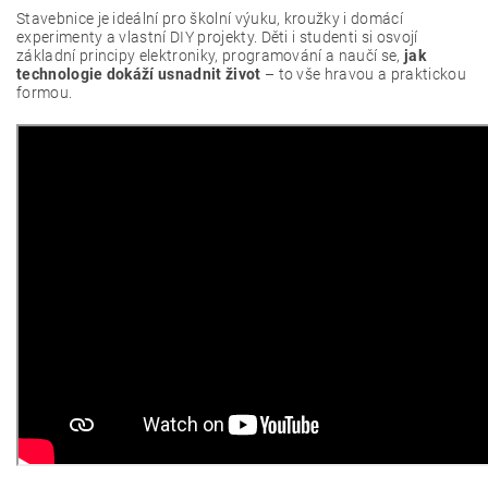
Stavebnice je ideální pro školní výuku, kroužky i domácí
experimenty a vlastní DIY projekty. Děti i studenti si osvojí
základní principy elektroniky, programování a naučí se,
jak
technologie dokáží usnadnit život
– to vše hravou a praktickou
formou.