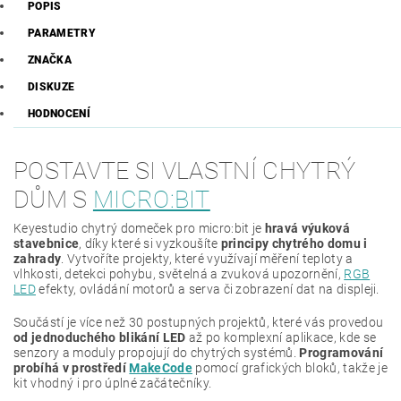
POPIS
PARAMETRY
ZNAČKA
DISKUZE
HODNOCENÍ
POSTAVTE SI VLASTNÍ CHYTRÝ
DŮM S
MICRO:BIT
Keyestudio chytrý domeček pro micro:bit je
hravá výuková
stavebnice
, díky které si vyzkoušíte
principy chytrého domu i
zahrady
. Vytvoříte projekty, které využívají měření teploty a
vlhkosti, detekci pohybu, světelná a zvuková upozornění,
RGB
LED
efekty, ovládání motorů a serva či zobrazení dat na displeji.
Součástí je více než 30 postupných projektů, které vás provedou
od jednoduchého blikání LED
až po komplexní aplikace, kde se
senzory a moduly propojují do chytrých systémů.
Programování
probíhá v prostředí
MakeCode
pomocí grafických bloků, takže je
kit vhodný i pro úplné začátečníky.