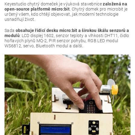
Keyestudio chytrý domeček je výuková stavebnice
založená na
open-source platformě micro:bit
. Chytrý domek pro microbit je
určený všem, kdo chtějí objevovat, jak moderní technologie
usnadňují život.
Sada
obsahuje řídicí desku micro:bit a širokou škálu senzorů a
modulů
: LCD displej 1602, senzor teploty a vlhkosti DHT11, čidlo
hořlavých plynů MQ-2, PIR senzor pohybu, RGB LED modul
WS6812, servo, Bluetooth modul a další.