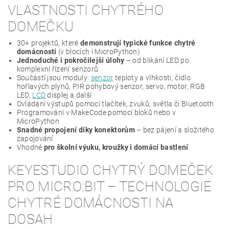
VLASTNOSTI CHYTRÉHO
DOMEČKU
30+ projektů, které
demonstrují typické funkce chytré
domácnosti
(v blocích i MicroPython)
Jednoduché i pokročilejší úlohy
– od blikání LED po
komplexní řízení senzorů
Součástí jsou moduly:
senzor
teploty a vlhkosti, čidlo
hořlavých plynů, PIR pohybový senzor, servo, motor, RGB
LED,
LCD
displej a další
Ovládání výstupů pomocí tlačítek, zvuků, světla či Bluetooth
Programování v MakeCode pomocí bloků nebo v
MicroPython
Snadné propojení díky konektorům
– bez pájení a složitého
zapojování
Vhodné
pro školní výuku, kroužky i domácí bastlení
KEYESTUDIO CHYTRÝ DOMEČEK
PRO MICRO:BIT – TECHNOLOGIE
CHYTRÉ DOMÁCNOSTI NA
DOSAH