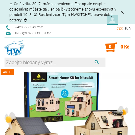
⚠️ Od čtvrtku 30. 7. máme dovolenou. E-shop ale nespí –
objednávat můžete dál, jen balíčky začneme znovu expedovat v
pondělí 10. 8. 😊 Bastlení zdar! Tým HWKITCHEN právě dobíjí
baterky. 😎
+420 777 349 252
CZK
EUR
INFO@HWKITCHEN.CZ
0
0 Kč
AKCE