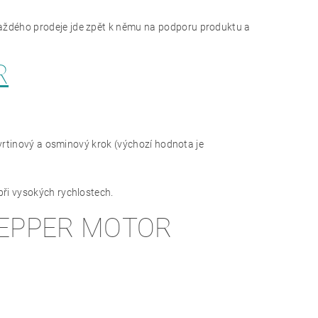
každého prodeje jde zpět k němu na podporu produktu a
R
tvrtinový a osminový krok (výchozí hodnota je
při vysokých rychlostech.
TEPPER MOTOR