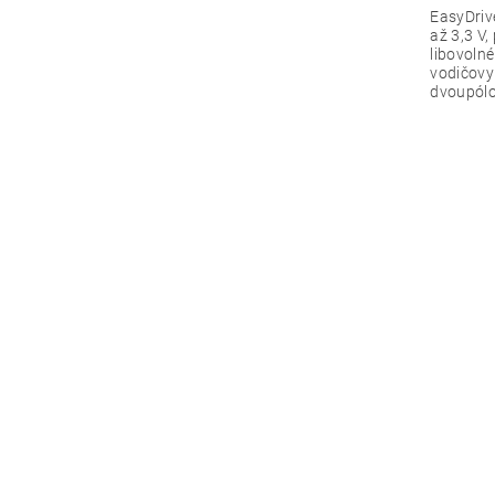
EasyDriv
až 3,3 V
libovolné
vodičovy
dvoupólo