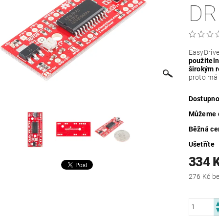
DR
EasyDriv
použiteln
širokým 
proto m
Dostupno
Můžeme d
Běžná ce
Ušetříte
334 
276