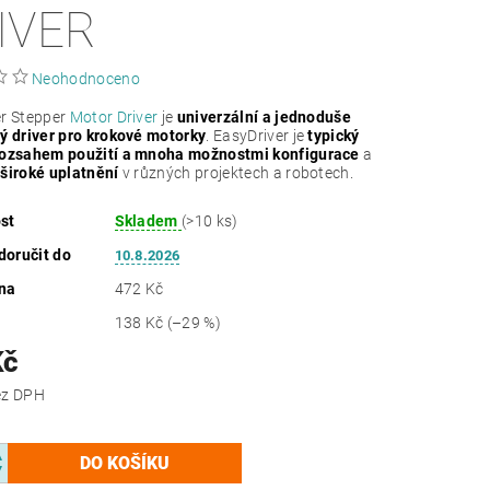
IVER
Neohodnoceno
er Stepper
Motor Driver
je
univerzální a jednoduše
ý driver pro krokové motorky
. EasyDriver je
typický
rozsahem použití a mnoha možnostmi konfigurace
a
á
široké uplatnění
v různých projektech a robotech.
st
Skladem
(>10 ks)
oručit do
10.8.2026
na
472 Kč
138 Kč
(–29 %)
Kč
 Kč bez DPH