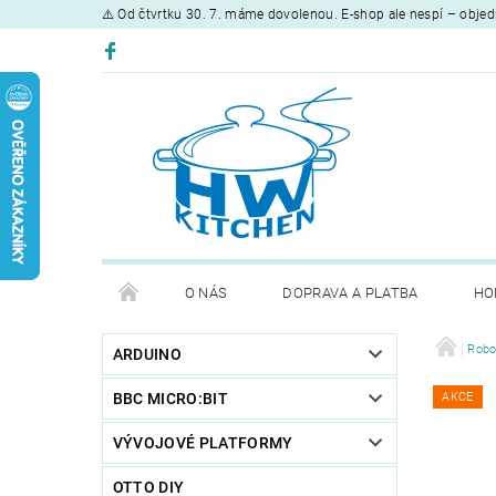
⚠️ Od čtvrtku 30. 7. máme dovolenou. E-shop ale nespí – objed
O NÁS
DOPRAVA A PLATBA
HO
Robo
ARDUINO
BBC MICRO:BIT
AKCE
VÝVOJOVÉ PLATFORMY
OTTO DIY