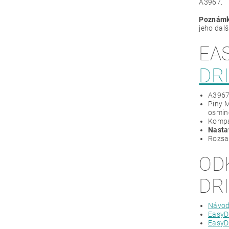
A3967.
Poznámk
jeho dalš
EA
DR
A3967
Piny M
osmin
Kompat
Nastav
Rozs
OD
DR
Návod
EasyD
EasyD