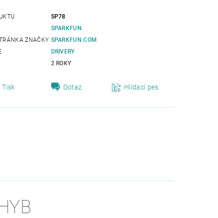
UKTU
SP78
SPARKFUN
TRÁNKA ZNAČKY
SPARKFUN.COM
E
DRIVERY
2 ROKY
Tisk
Dotaz
Hlídací pes
OHYB