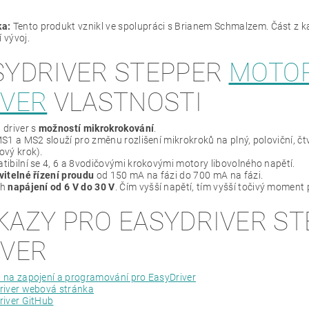
a:
Tento produkt vznikl ve spolupráci s Brianem Schmalzem. Část z 
í vývoj.
SYDRIVER STEPPER
MOTO
IVER
VLASTNOSTI
 driver s
možností mikrokrokování
.
S1 a MS2 slouží pro změnu rozlišení mikrokroků na plný, poloviční, č
ový krok).
ibilní se 4, 6 a 8vodičovými krokovými motory libovolného napětí.
itelné řízení proudu
od 150 mA na fázi do 700 mA na fázi.
ah
napájení od 6 V do 30 V
. Čím vyšší napětí, tím vyšší točivý moment 
KAZY PRO EASYDRIVER S
IVER
 na zapojení a programování pro EasyDriver
river webová stránka
river GitHub