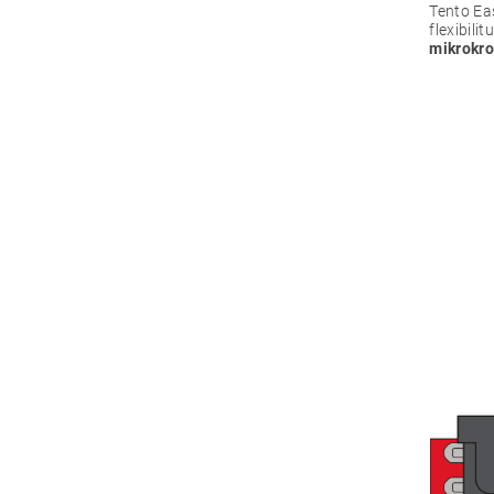
Tento Ea
flexibil
mikrokr