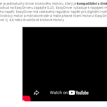
er je jednoduchý driver krokového motoru, který je
kompatibilní s čímk
, pokud na EasyDriveru zapájíte SJ2). EasyDriver vyžaduje k napájení
ho napětí. EasyDriver má vestavěný regulátor napětí pro digitální rozhr
 krokový motor a mikrokontrolér a máte přesné řízení motoru! EasyDri
vé. tj. 4,6 nebo 8vodičové krokové motory.