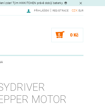
tlení zdar! Tým HWKITCHEN právě dobíjí baterky. 😎
|
CZK
PŘIHLÁŠENÍ
REGISTRACE
EUR
0
0 Kč
NA
SYDRIVER
EPPER MOTOR