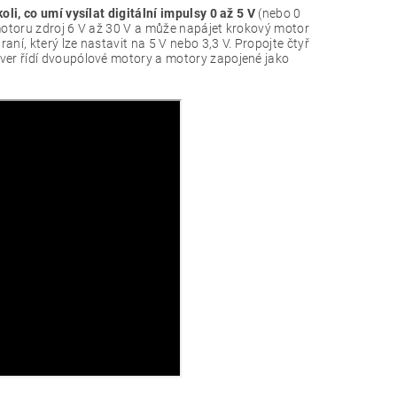
oli, co umí vysílat digitální impulsy 0 až 5 V
(nebo 0
 motoru zdroj 6 V až 30 V a může napájet krokový motor
aní, který lze nastavit na 5 V nebo 3,3 V. Propojte čtyř
ver řídí dvoupólové motory a motory zapojené jako