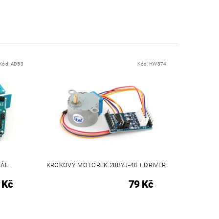
Kód:
AD53
Kód:
HW374
NÁL
KROKOVÝ MOTOREK 28BYJ-48 + DRIVER
 Kč
79 Kč