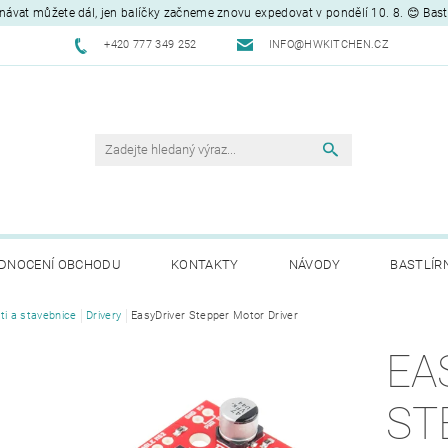
návat můžete dál, jen balíčky začneme znovu expedovat v pondělí 10. 8. 😊 Bas
+420 777 349 252
INFO@HWKITCHEN.CZ
DNOCENÍ OBCHODU
KONTAKTY
NÁVODY
BASTLÍR
ti a stavebnice
Drivery
EasyDriver Stepper Motor Driver
EA
ST