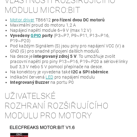
VLASTNOSTI ROZŠIŘUJÍCÍHO
MODULU MICRO:BIT
Motor driver
TB6612
pro řízeni dvou DC motorů
Maximální proud do motoru 1,2 A
Napájecí napětí module 6÷9 V (max 12 V)
Vyvedeny
GPIO
porty
(P3~P7, P9~P11, P13~P16,
P19~P20)
Pod každým Signálem (S) jsou piny pro napájení VCC (V) a
GND (G) pro snadné připojení dalších modulů.
Na desce je
integrovaný zdroj 5 V
. To umožňuje zvolit
pracovní napětí pro piny P13~P16, P19~P20 a sériové linky
buď 3,3 V nebo 5 V pomocí přepínače na desce.
Na konektory je vyvedena také
I2C a SPI sběrnice
.
Indikační červená
LED
pro napájení modulu
Integrovaný Buzzer
na portu P0
UŽIVATELSKÉ
ROZHRANÍ ROZŠIŘUJÍCÍHO
MODULU PRO MOTORY