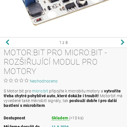
1
z 8
MOTOR:BIT PRO MICRO:BIT -
ROZŠIŘUJÍCÍ MODUL PRO
MOTORY
Neohodnoceno
S Motor:bit pro
micro:bit
připojíte k microbitu motory a
vytvoříte
třeba chytré pohyblivé auto, které dokáže i troubit!
Motorbit má
vyvedené také mikrobití signály, tak
poslouží dobře i pro další
bastlení s microbitem
.
Dostupnost
Skladem
(>10 ks)
Můžeme doručit do
11.8.2026