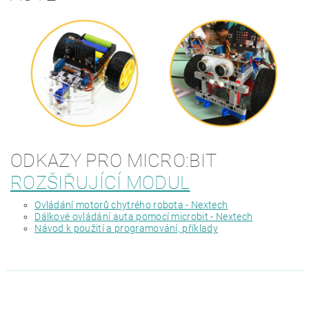
ODKAZY PRO MICRO:BIT
ROZŠIŘUJÍCÍ MODUL
Ovládání motorů chytrého robota - Nextech
Dálkové ovládání auta pomocí microbit - Nextech
Návod k použití a programování, příklady