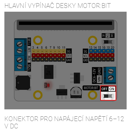
HLAVNÍ VYPÍNAČ DESKY MOTOR:BIT
KONEKTOR PRO NAPÁJECÍ NAPĚTÍ 6–12
V DC