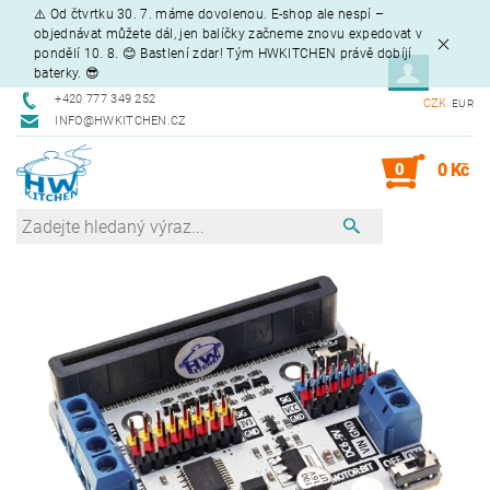
⚠️ Od čtvrtku 30. 7. máme dovolenou. E-shop ale nespí –
objednávat můžete dál, jen balíčky začneme znovu expedovat v
pondělí 10. 8. 😊 Bastlení zdar! Tým HWKITCHEN právě dobíjí
baterky. 😎
+420 777 349 252
CZK
EUR
INFO@HWKITCHEN.CZ
0
0 Kč