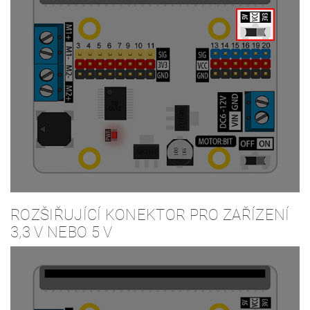
ROZŠIŘUJÍCÍ KONEKTOR PRO ZAŘÍZENÍ
3,3 V NEBO 5 V