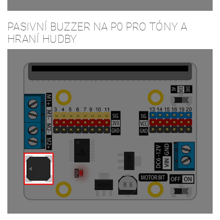
PASIVNÍ BUZZER NA P0 PRO TÓNY A
HRANÍ HUDBY