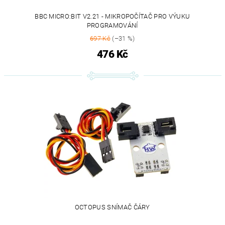
BBC MICRO:BIT V2.21 - MIKROPOČÍTAČ PRO VÝUKU
PROGRAMOVÁNÍ
697 Kč
(–31 %)
476 Kč
OCTOPUS SNÍMAČ ČÁRY