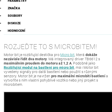
PARAMETRY
ZNAČKA
SOUBORY
DISKUZE
HODNOCENÍ
ROZJEĎTE TO S MICROBITEM!
Motor:bit je rozšiřující destička pro
Micro:bit
, která
dokáže
nezávisle řídit dva motory
. Má integrovaný driver TB6612 s
maximálním proudem do motoru až 1,2 A
. Podobně jako
Rozšiřující modul na bastlení pro micro:bit
, má i Motor:bit
vyvedeny signály pro další bastlení nebo použití s různými
senzory. Motor:bit je navržen
pro maximální microbití bastlení
a
vytvoříte s ním vlastní pohyblivé vozítko nebo jiný projekt s
microbitem.