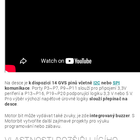
Na desce je
k dispozici 14 GVS pinů včetně
I2C
nebo
SPI
komunikace
. Porty P3~P7, P9~P11 slouží pro připojení 3,3V
periferií a P13~P16, P19~P20 podporující logiku 3,3 V nebo 5 V.
Pro výběr výchozí napěťové úrovně logiky
slouží přepínač na
desce
.
Motor:bit může vydávat také zvuky, je zde
integrovaný buzzer
. S
Motorbit vytvoříte další zajímavé projekty pro výuku
programování nebo zábavu.