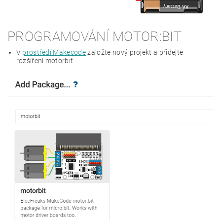
PROGRAMOVÁNÍ MOTOR:BIT
V
prostředí Makecode
založte nový projekt a přidejte
rozšíření motorbit.