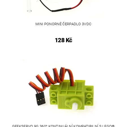
MINI PONORNÉ ČERPADLO 3VDC
128 Kč
GEEKSERVO 9G 360° KONTINUÁLNÍ KOMPATIBILNÍ S LEGO®