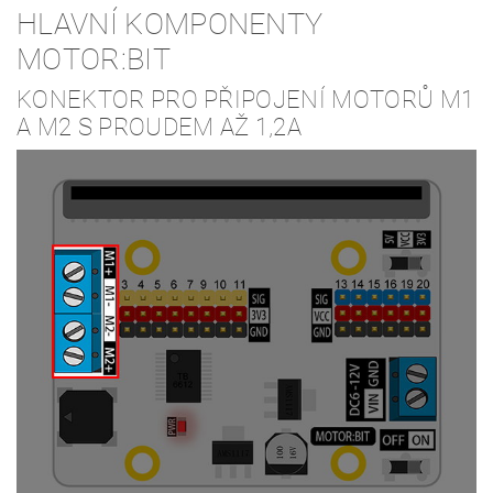
HLAVNÍ KOMPONENTY
MOTOR:BIT
KONEKTOR PRO PŘIPOJENÍ MOTORŮ M1
A M2 S PROUDEM AŽ 1,2A