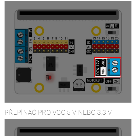
PŘEPÍNAČ PRO VCC 5 V NEBO 3,3 V