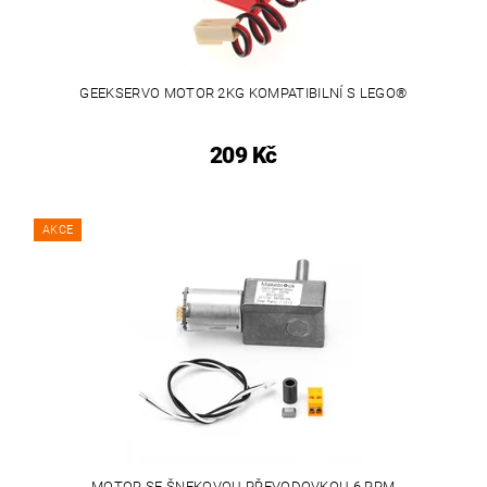
GEEKSERVO MOTOR 2KG KOMPATIBILNÍ S LEGO®
209 Kč
AKCE
MOTOR SE ŠNEKOVOU PŘEVODOVKOU 6 RPM