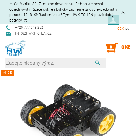
⚠️ Od čtvrtku 30. 7. máme dovolenou. E-shop ale nespí –
objednávat můžete dál, jen balíčky začneme znovu expedovat v
pondělí 10. 8. 😊 Bastlení zdar! Tým HWKITCHEN právě dobíjí
baterky. 😎
+420 777 349 252
CZK
EUR
INFO@HWKITCHEN.CZ
0
0 Kč
AKCE