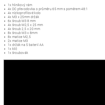
1x hliníkový rám
4x DC převodovka o průměru 65 mm s poměrem 48:1
4x nízkoprofilové kolo
4x M3 x 25mm držák
6x šroub M3 8 mm
4x šroub M2,5 x 25 mm
4x šroub 2,5 x 20 mm
8x šroub M3 x 8mm
8x matice M2,5
2x matice M3
1x držák na 5 baterií AA
1x klíč
1x šroubovák