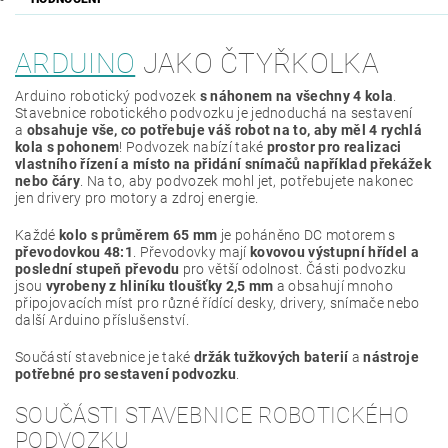
ARDUINO
JAKO ČTYŘKOLKA
Arduino robotický podvozek
s náhonem na všechny 4 kola
.
Stavebnice robotického podvozku je jednoduchá na sestavení
a
obsahuje vše, co potřebuje váš robot na to, aby měl 4 rychlá
kola s pohonem
! Podvozek nabízí také
prostor pro realizaci
vlastního řízení a místo na přidání snímačů například překážek
nebo čáry
. Na to, aby podvozek mohl jet, potřebujete nakonec
jen drivery pro motory a zdroj energie.
Každé
kolo s průměrem 65 mm
je poháněno DC motorem s
převodovkou 48:1
. Převodovky mají
kovovou výstupní hřídel a
poslední stupeň převodu
pro větší odolnost. Části podvozku
jsou
vyrobeny z hliníku tloušťky 2,5 mm
a obsahují mnoho
připojovacích míst pro různé řídící desky, drivery, snímače nebo
další Arduino příslušenství.
Součástí stavebnice je také
držák tužkových baterií
a
nástroje
potřebné pro sestavení podvozku
.
SOUČÁSTI STAVEBNICE ROBOTICKÉHO
PODVOZKU