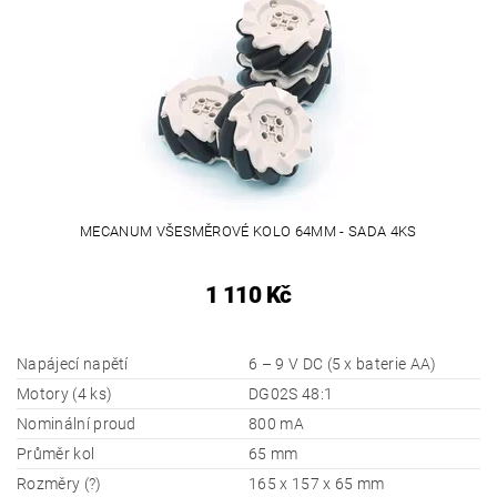
MECANUM VŠESMĚROVÉ KOLO 64MM - SADA 4KS
1 110 Kč
Napájecí napětí
6 – 9 V DC (5 x baterie AA)
Motory (4 ks)
DG02S 48:1
Nominální proud
800 mA
Průměr kol
65 mm
Rozměry (?)
165 x 157 x 65 mm