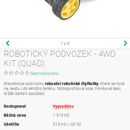
1
z 3
ROBOTICKÝ PODVOZEK - 4WD
KIT (QUAD)
Neohodnoceno
Stavebnice podvozku
robustní robotické čtyřkolky
, která se hodí
na cestu i do lehčího terénu. Nízkoprofilová kola, hliníkové šasi,
držák baterií součástí.
Dostupnost
Vyprodáno
Běžná cena
1 513 Kč
Ušetříte
315 Kč
(–20 %)