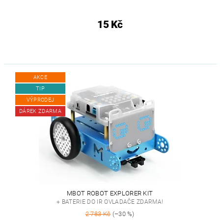
15 Kč
AKCE
TIP
VÝPRODEJ
DÁREK ZDARMA
MBOT ROBOT EXPLORER KIT
+ BATERIE DO IR OVLADAČE ZDARMA!
2 783 Kč
(–30 %)