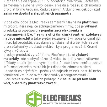
Kitchen trvá od srpna 2013. V počátcích byla firma Elecfreaks
zaměřená hlavně na vývoj desek, shieldů a rozšiřujících modulů
pro platformu Arduino. Řadu běžných Arduino věciček dokázali
zajímavě doplnit a zlepšit jejich parametry
.
V poslední době je ElecFreaks zaměřený
hlavně na platformu
microbit
, která nejvíce splňuje zaměření firmy, což je
vytvářet
produkty pro podporu a popularizaci elektroniky a
programování
. ElecFreaks je
oficiální čínský partner vzdělávací
nadace micro:bit
a také světově uznávaný výrobce originálních
micro:bit produktů, stavebnic a příslušenství určených hlavně
pro začátečníky v oblasti elektroniky a programování. Kromě
vývoje, výroby a
prodeje produktů vytváří firma Elecfreaks také
výukové
materiály
, kde nechybí názorná videa, tutoriály nebo zábavné
příklady použití jednotlivých produktů. Tato komplexní databáze
informací ze světa micro:bit je k dispozici zdarma s cílem
usnadnit co největšímu počtu začínajících tvůrců, bastlířů nebo
vynálezců vstup do světa elektroniky a programování. S
ElecFreaks si člověk nejen pohraje, ale
naučí se při tom řadu
věcí, o které by jinak těžko zavadil
.