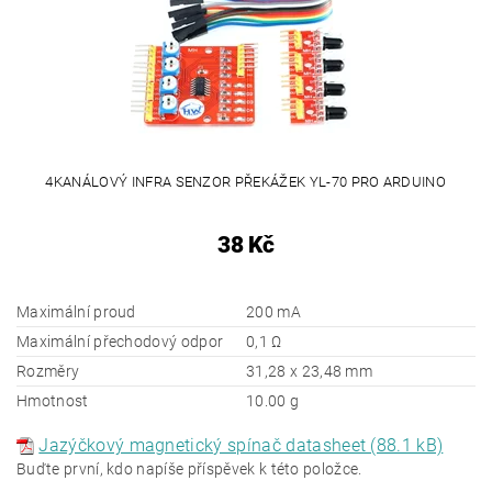
4KANÁLOVÝ INFRA SENZOR PŘEKÁŽEK YL-70 PRO ARDUINO
38 Kč
Maximální proud
200 mA
Maximální přechodový odpor
0,1 Ω
Rozměry
31,28 x 23,48 mm
Hmotnost
10.00 g
Jazýčkový magnetický spínač datasheet (88.1 kB)
Buďte první, kdo napíše příspěvek k této položce.