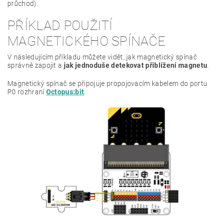
průchod).
PŘÍKLAD POUŽITÍ
MAGNETICKÉHO SPÍNAČE
V následujícím příkladu můžete vidět, jak magnetický spínač
správně zapojit a
jak jednoduše detekovat přiblížení magnetu
.
Magnetický spínač se připojuje propojovacím kabelem do portu
P0 rozhraní
Octopus:bit
.