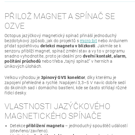
PŘILOŽ MAGNET A SPÍNAČ SE
OZVE
Octopus jazýčkový magnetický spínač přináší jednoduchý
bezdotykový způsob, jak do projektů s
micro:bit
nebo Arduinem
přidat spolehlivou
detekci magnetu v blízkosti
. Jakmile se k
senzoru přiblíží magnet, spínač změní stav a vy to v programu
snadno vyhodnotíte, proto je ideální pro
dveřní kontakt, alarm,
počítání průchodů
nebo třeba „tajný spínač“ v herních a
únikových úlohách.
Velkou výhodou je
3pinový GVS konektor
, díky kterému je
zapojení přehledné a rychlé. Napájení 3,3–5 V navíc dobře sedí
do školních sad i domácího bastlení, kde se často střídají různé
řídicí desky.
VLASTNOSTI JAZÝČKOVÉHO
MAGNETICKÉHO SPÍNAČE
Detekce
přiblížení magnetu
– jednoduchý spouštěč událostí
(otevřeno/zavřeno).