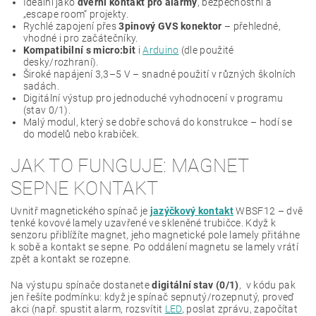
Ideální jako
dveřní kontakt pro alarmy
, bezpečnostní a
„escape room“ projekty.
Rychlé zapojení přes
3pinový GVS konektor
– přehledné,
vhodné i pro začátečníky.
Kompatibilní s micro:bit
i
Arduino
(dle použité
desky/rozhraní).
Široké napájení 3,3–5 V – snadné použití v různých školních
sadách.
Digitální výstup pro jednoduché vyhodnocení v programu
(stav 0/1).
Malý modul, který se dobře schová do konstrukce – hodí se
do modelů nebo krabiček.
JAK TO FUNGUJE: MAGNET
SEPNE KONTAKT
Uvnitř magnetického spínač je
jazýčkový kontakt
WBSF12 – dvě
tenké kovové lamely uzavřené ve skleněné trubičce. Když k
senzoru přiblížíte magnet, jeho magnetické pole lamely přitáhne
k sobě a kontakt se sepne. Po oddálení magnetu se lamely vrátí
zpět a kontakt se rozepne.
Na výstupu spínače dostanete
digitální stav (0/1)
, v kódu pak
jen řešíte podmínku: když je spínač sepnutý/rozepnutý, proveď
akci (např. spustit alarm, rozsvítit
LED
, poslat zprávu, započítat