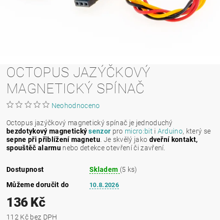
OCTOPUS JAZÝČKOVÝ
MAGNETICKÝ SPÍNAČ
Neohodnoceno
Octopus jazýčkový magnetický spínač je jednoduchý
bezdotykový magnetický
senzor
pro
micro:bit
i
Arduino
, který se
sepne při přiblížení magnetu
. Je skvělý jako
dveřní kontakt,
spouštěč alarmu
nebo detekce otevření či zavření.
Dostupnost
Skladem
(5 ks)
Můžeme doručit do
10.8.2026
136 Kč
112 Kč bez DPH