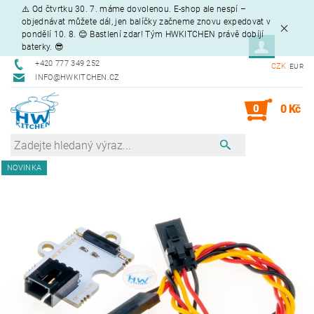
⚠️ Od čtvrtku 30. 7. máme dovolenou. E-shop ale nespí –
objednávat můžete dál, jen balíčky začneme znovu expedovat v
pondělí 10. 8. 😊 Bastlení zdar! Tým HWKITCHEN právě dobíjí
baterky. 😎
+420 777 349 252
CZK
EUR
INFO@HWKITCHEN.CZ
0
0 Kč
NOVINKA