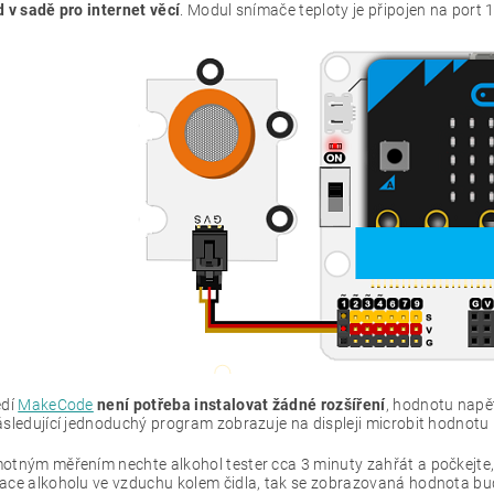
d v sadě pro internet věcí
. Modul snímače teploty je připojen na port 1
edí
MakeCode
není potřeba instalovat žádné rozšíření
, hodnotu napě
ásledující jednoduchý program zobrazuje na displeji microbit hodnot
otným měřením nechte alkohol tester cca 3 minuty zahřát a počkejte
ace alkoholu ve vzduchu kolem čidla, tak se zobrazovaná hodnota bu