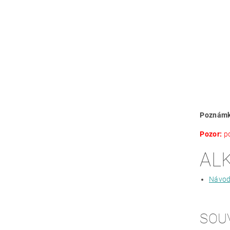
Poznámk
Pozor:
p
AL
Návod 
SOU