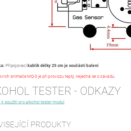
a:
Připojovací
kablík délky 25 cm je součástí balení
ovrch snímače MQ-3 je při provozu teplý, nejedná se o závadu.
KOHOL TESTER - ODKAZY
k použití pro alkohol tester modul
VISEJÍCÍ PRODUKTY