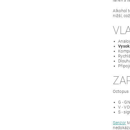
Alkohol 
nižší, co
VL
Analo
Vysoká
Kompa
Rychlá
Dlou
Připo
ZA
Octopus 
G - G
V - VC
S - sig
Senzor
M
nedokázal