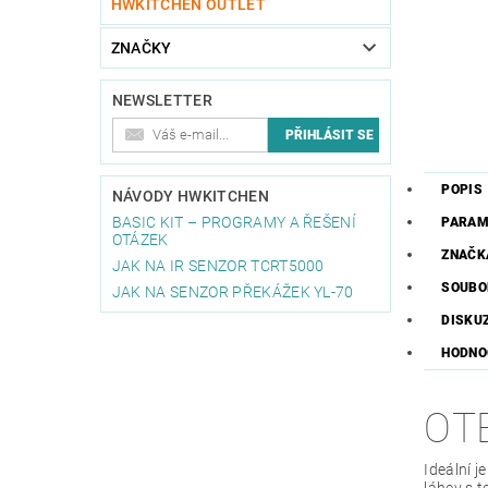
HWKITCHEN OUTLET
ZNAČKY
NEWSLETTER
POPIS
NÁVODY HWKITCHEN
BASIC KIT – PROGRAMY A ŘEŠENÍ
PARAM
OTÁZEK
ZNAČK
JAK NA IR SENZOR TCRT5000
SOUBO
JAK NA SENZOR PŘEKÁŽEK YL-70
DISKU
HODNO
OTE
Ideální j
láhev s t