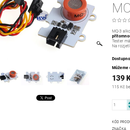
MO
MQ-3 alko
přítomno
Tester má
Na rozjet
Dostupno
Můžeme d
139 
115
KÓD PROD
ZNAČKA