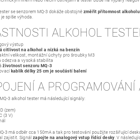
tester se senzorem MQ-3 dokáže obstojně
změřit přítomnost alkoholu
ž je spíše výhoda.
ASTNOSTI ALKOHOL TESTE
gový výstup
 citlivost na alkohol a nízká na benzín
ktní velikost, montážní úchyty pro šroubky M3
 odezva a vysoká stabilita
há
životnost senzoru MQ-3
jovací
kablík délky 25 cm je součástí balení
POJENÍ A PROGRAMOVÁNÍ
MQ-3 alkohol tester má následující signály:
ND (zem)
C (3 V)
nál
Q-3 má odběr cca 150mA a tak pro testování použijte rozšiřující de
 zajistit. Signál
zapojte na analogový vstup řídící desky
. V následují