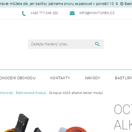
návat můžete dál, jen balíčky začneme znovu expedovat v pondělí 10. 8. 😊 Bas
+420 777 349 252
INFO@HWKITCHEN.CZ
DNOCENÍ OBCHODU
KONTAKTY
NÁVODY
BASTLÍR
micro:bit
Elektronické moduly
Octopus MQ-3 alkohol tester modul
OC
AL