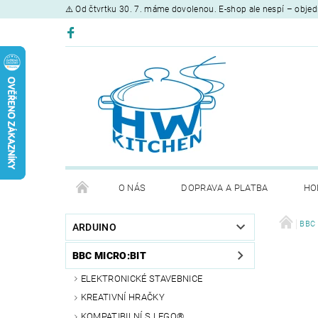
⚠️ Od čtvrtku 30. 7. máme dovolenou. E-shop ale nespí – objed
O NÁS
DOPRAVA A PLATBA
HO
BBC 
ARDUINO
BBC MICRO:BIT
ELEKTRONICKÉ STAVEBNICE
KREATIVNÍ HRAČKY
KOMPATIBILNÍ S LEGO®