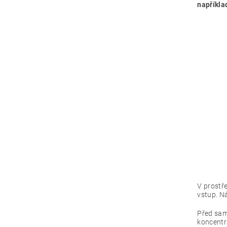
napříkla
V prostř
vstup
. N
Před sam
koncentr