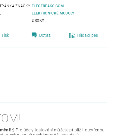
TRÁNKA ZNAČKY
ELECFREAKS.COM
E
ELEKTRONICKÉ MODULY
2 ROKY
Tisk
Dotaz
Hlídací pes
TOM!
změní
! :) Pro účely testování můžete přiblížit otevřenou
. A nebo...to už nechám raději na vás. :)