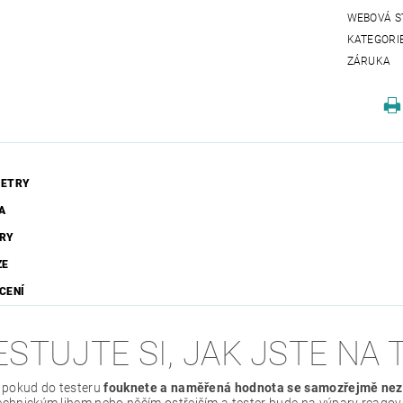
WEBOVÁ S
KATEGORI
ZÁRUKA
ETRY
A
RY
ZE
CENÍ
STUJTE SI, JAK JSTE NA 
e pokud do testeru
fouknete a naměřená hodnota se samozřejmě ne
echnickým lihem nebo něčím ostřejším a tester bude na výpary reagovat