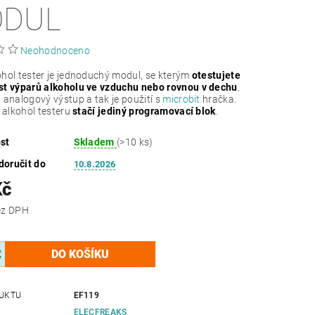
DUL
Neohodnoceno
hol tester je jednoduchý modul, se kterým
otestujete
st výparů alkoholu ve vzduchu nebo rovnou v dechu
.
 analogový výstup a tak je použití s
microbit
hračka.
í alkohol testeru
stačí jediný programovací blok
.
st
Skladem
(>10 ks)
oručit do
10.8.2026
Kč
 Kč bez DPH
UKTU
EF119
ELECFREAKS