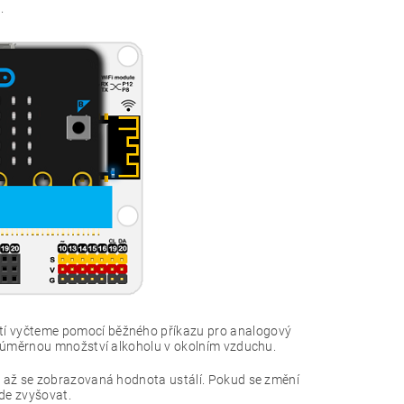
.
tí vyčteme pomocí běžného příkazu pro analogový
u úměrnou množství alkoholu v okolním vzduchu.
, až se zobrazovaná hodnota ustálí. Pokud se změní
de zvyšovat.