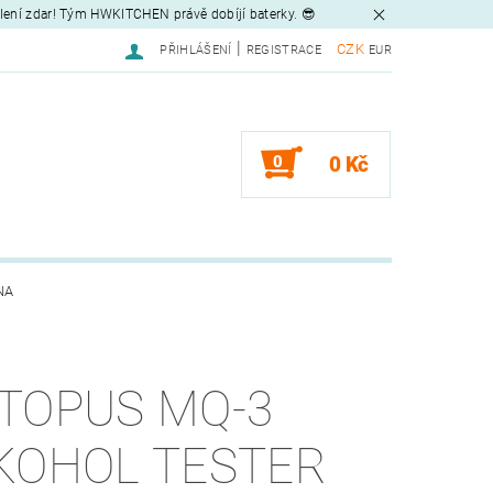
tlení zdar! Tým HWKITCHEN právě dobíjí baterky. 😎
|
CZK
PŘIHLÁŠENÍ
REGISTRACE
EUR
0
0 Kč
NA
TOPUS MQ-3
KOHOL TESTER