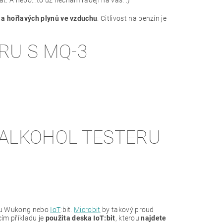
 a hořlavých plynů ve vzduchu
. Citlivost na benzín je
RU S MQ-3
 ALKOHOL TESTERU
sku Wukong nebo
IoT
:bit.
Microbit
by takový proud
cím příkladu je
použita deska IoT:bit
, kterou
najdete