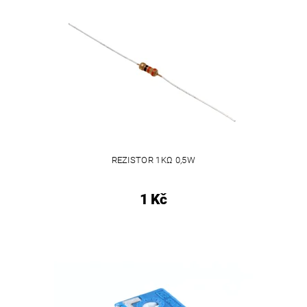
REZISTOR 1KΩ 0,5W
1 Kč