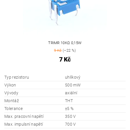
TRIMR 10KΩ 0,15W
9 Kč
(–22 %)
7 Kč
Typ rezistoru
uhlíkový
Výkon
500 mW
Vývody
axiální
Montáž
THT
Tolerance
±5 %
Max. pracovní napětí
350 V
Max. impulsní napětí
700 V