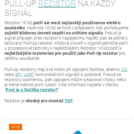
PULL-UP
REZISTOR
NA KAŽDÝ
SIGNÁL
Rezistor 10 kΩ
patří asi mezi nejčastěji používanou elektro
součástku
. Hodnota 10 kΩ se hodí v případech, kdy potřebujeme
zajistit klidovou úroveň napětí na určitém signálu
. Pokud je
signál připojen přes rezistor k napájecímu napětí, pak se jedná o
takzvaný Pull-Up rezistor. Klidová úroveň v logické jedničce patří
u procesorové techniky k nejběžnějším. Rezistor 10 kΩ patří k
nejběžnějším rezistorům pro použití jako Pull-Up rezistor
pro
většinu součástek.
Pull-Up rezistory mají své místo při zapojení tlačítka, sběrnic
I2C
nebo
SPI
,
UART
komunikačních signálů a podobně. Pokud se
rezistory opomenou, pak zapojení může vykazovat chyby, nebo
je méně odolné proti rušení. Více informací najdete v článku
"
Proč je u tlačítka rezistor?
".
Rezistor je
vhodný pro montáž
THT
.
AKCE