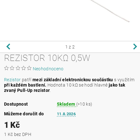
1
z 2
REZISTOR 10KΩ 0,5W
Neohodnoceno
Rezistor
patří
mezi základní elektronickou součástku
s využitím
při každém bastlení.
Hodnota 10 kΩ se hodí hlavně
jako tak
zvaný Pull-Up rezistor
.
Dostupnost
Skladem
(>10 ks)
Můžeme doručit do
11.8.2026
1 Kč
1 Kč bez DPH