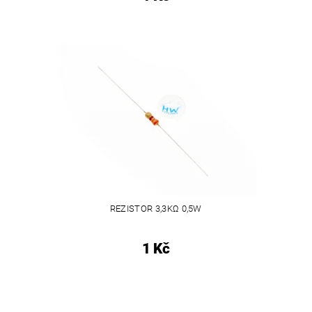
REZISTOR 3,3KΩ 0,5W
1 Kč