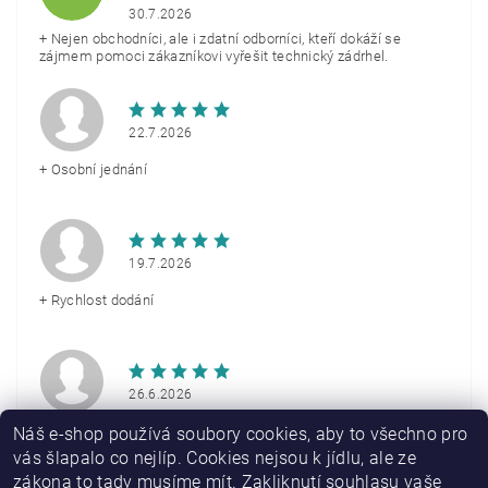
30.7.2026
+ Nejen obchodníci, ale i zdatní odborníci, kteří dokáží se
zájmem pomoci zákazníkovi vyřešit technický zádrhel.
22.7.2026
+ Osobní jednání
19.7.2026
+ Rychlost dodání
26.6.2026
+ Rychlé doručení
Náš e-shop používá soubory cookies, aby to všechno pro
vás šlapalo co nejlíp. Cookies nejsou k jídlu, ale ze
zákona to tady musíme mít. Zakliknutí souhlasu vaše