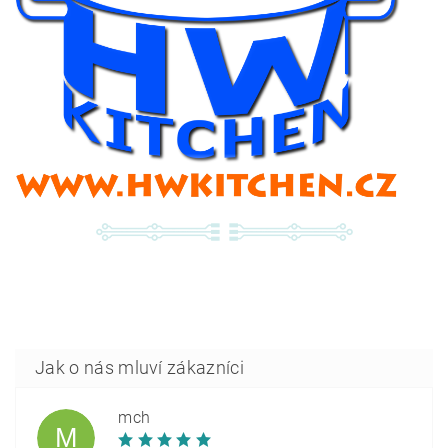
mch
M