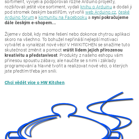
sortiment, vyvíjeli a podporovali různé Arduino projekty,
rozšiřovali ještě více sortiment, vydali
knihu o Arduinu
a dodali ji
pod stromek českým bastlířům, vytvořili
web Arduino.cz
,
české
Arduino fórum
a
komunitu na Facebooku
a
nyní pokračujeme
dále českým e-shopem...
Žijeme v době, kdy máme řešení nebo dokonce chytrou aplikaci
skoro na všechno. To bohužel nepřináší nejlepší motivaci
vytvářet a vynalézat nové věci! V HWKITCHEN se snažíme tuto
skutečnost změnit a pomoct
vrátit lidem jejich přirozenou
kreativitu a představivost
. Produkty z našeho eshopu vám
přinesou spoustu zábavy, ale naučíte se s nimi i základy
programování a hlavně tvořit a realizovat nové věci, o kterých
jste předtím třeba jen snili.
Chci vědět více o HW Kitchen
.