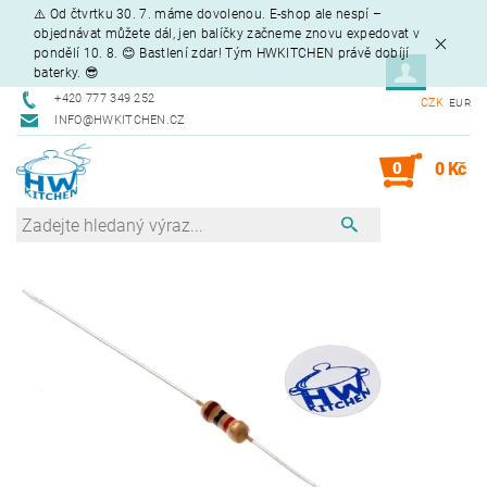
⚠️ Od čtvrtku 30. 7. máme dovolenou. E-shop ale nespí –
objednávat můžete dál, jen balíčky začneme znovu expedovat v
pondělí 10. 8. 😊 Bastlení zdar! Tým HWKITCHEN právě dobíjí
baterky. 😎
+420 777 349 252
CZK
EUR
INFO@HWKITCHEN.CZ
0
0 Kč